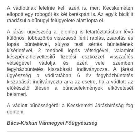
A vádlottnak felelnie kell azért is, mert Kecskeméten
ellopott egy robogót és két kerékpárt is. Az egyik biciklit
ráadásul a bűnügyi felügyelete alatt lopta el.
A járási ügyészség a jelenleg is letartóztatásban lévő
különös, többszörös visszaeső férfit rablás, zsarolás és
lopás bűntettével, súlyos testi sértés bűntettének
kísérletével, 2 rendbeli lopás vétségével, valamint
készpénz-helyettesítő fizetési eszközzel visszaélés
vétségével vádolja és ezért vele szemben
fegyházbüntetés kiszabását indítványozza. A járási
ügyészség a vádiratában 6 év fegyházbüntetés
kiszabását indítványozta arra az esetre, ha a vádlott az
előkészítő ülésen a bűncselekmények elkövetését
beismeri.
A vádlott bűnösségéről a Kecskeméti Járásbíróság fog
dönteni.
Bács-Kiskun Vármegyei Főügyészség