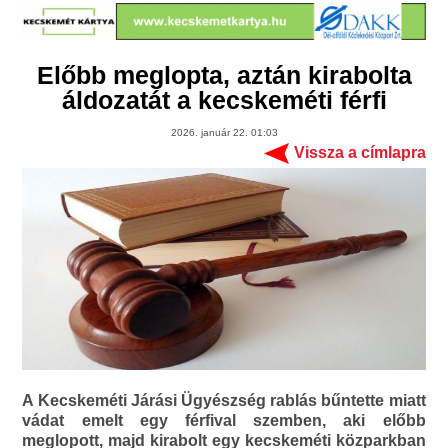
Előbb meglopta, aztán kirabolta
áldozatát a kecskeméti férfi
2026. január 22. 01:03
Vissza a címlapra
A Kecskeméti Járási Ügyészség rablás bűntette miatt
vádat emelt egy férfival szemben, aki előbb
meglopott, majd kirabolt egy kecskeméti közparkban