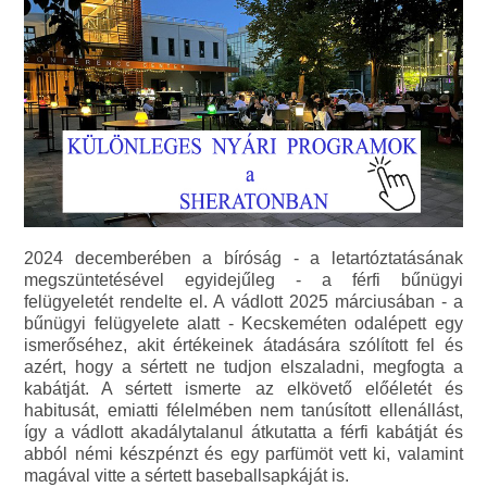
2024 decemberében a bíróság - a letartóztatásának
megszüntetésével egyidejűleg - a férfi bűnügyi
felügyeletét rendelte el. A vádlott 2025 márciusában - a
bűnügyi felügyelete alatt - Kecskeméten odalépett egy
ismerőséhez, akit értékeinek átadására szólított fel és
azért, hogy a sértett ne tudjon elszaladni, megfogta a
kabátját. A sértett ismerte az elkövető előéletét és
habitusát, emiatti félelmében nem tanúsított ellenállást,
így a vádlott akadálytalanul átkutatta a férfi kabátját és
abból némi készpénzt és egy parfümöt vett ki, valamint
magával vitte a sértett baseballsapkáját is.