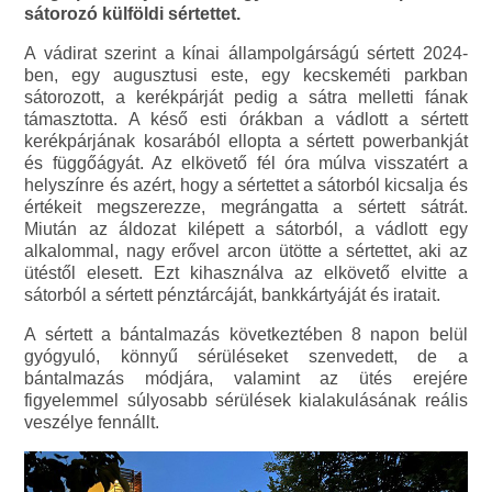
sátorozó külföldi sértettet.
A vádirat szerint a kínai állampolgárságú sértett 2024-
ben, egy augusztusi este, egy kecskeméti parkban
sátorozott, a kerékpárját pedig a sátra melletti fának
támasztotta. A késő esti órákban a vádlott a sértett
kerékpárjának kosarából ellopta a sértett powerbankját
és függőágyát. Az elkövető fél óra múlva visszatért a
helyszínre és azért, hogy a sértettet a sátorból kicsalja és
értékeit megszerezze, megrángatta a sértett sátrát.
Miután az áldozat kilépett a sátorból, a vádlott egy
alkalommal, nagy erővel arcon ütötte a sértettet, aki az
ütéstől elesett. Ezt kihasználva az elkövető elvitte a
sátorból a sértett pénztárcáját, bankkártyáját és iratait.
A sértett a bántalmazás következtében 8 napon belül
gyógyuló, könnyű sérüléseket szenvedett, de a
bántalmazás módjára, valamint az ütés erejére
figyelemmel súlyosabb sérülések kialakulásának reális
veszélye fennállt.