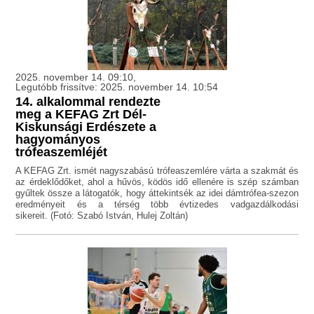
2025. november 14. 09:10,
Legutóbb frissítve: 2025. november 14. 10:54
14. alkalommal rendezte
meg a KEFAG Zrt Dél-
Kiskunsági Erdészete a
hagyományos
trófeaszemléjét
A KEFAG Zrt. ismét nagyszabású trófeaszemlére várta a szakmát és
az érdeklődőket, ahol a hűvös, ködös idő ellenére is szép számban
gyűltek össze a látogatók, hogy áttekintsék az idei dámtrófea-szezon
eredményeit és a térség több évtizedes vadgazdálkodási
sikereit. (Fotó: Szabó István, Hulej Zoltán)