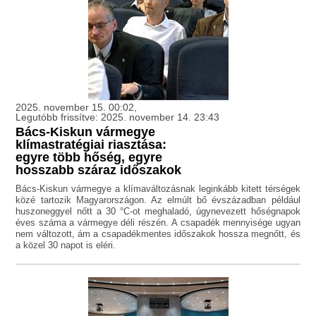
2025. november 15. 00:02,
Legutóbb frissítve: 2025. november 14. 23:43
Bács-Kiskun vármegye
klímastratégiai riasztása:
egyre több hőség, egyre
hosszabb száraz időszakok
Bács-Kiskun vármegye a klímaváltozásnak leginkább kitett térségek
közé tartozik Magyarországon. Az elmúlt bő évszázadban például
huszoneggyel nőtt a 30 °C-ot meghaladó, úgynevezett hőségnapok
éves száma a vármegye déli részén. A csapadék mennyisége ugyan
nem változott, ám a csapadékmentes időszakok hossza megnőtt, és
a közel 30 napot is eléri.