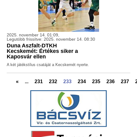
2025. november 14. 01:09,
Legutóbb frissítve: 2025. november 14. 08:30
Duna Aszfalt-DTKH
Kecskemét: Értékes siker a
Kaposvár ellen
A két játékstílus csatáját a Kecskemét nyerte.
«
...
231
232
233
234
235
236
237