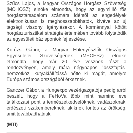
Szűcs Lajos, a Magyar Országos Horgász Szövetség
(MOHOSZ) elnöke elmondta, hogy az egymillió fős
horgásztársadalom számára idéntől az engedélyek
elektronikusan is meghosszabbíthatók, kivéve az új
tagsági viszony igénylésekor. A kormánnyal kötött
horgászturisztikai stratégia értelmében tovább folytatódik
az egyesületi bázispontok fejlesztése.
Korózs Gábor, a Magyar Ebtenyésztők Országos
Egyesületei Szövetségének (MEOESz) elnöke
elmondta, hogy már 20 éve vesznek részt a
rendezvényen, amely mára négynapos "összfajtás"
nemzetközi kutyakiállítássá nőtte ki magát, amelyre
Európa számos országából érkeznek.
Ganczer Gábor, a Hungexpo vezérigazgatója pedig arról
beszélt, hogy a FeHoVa több mint harminc éve
találkozási pont a természetkedvelőknek, vadászoknak,
erdészeti szakembereknek, akiknek fontos az örökség,
amit továbbadhatnak.
(MTI)