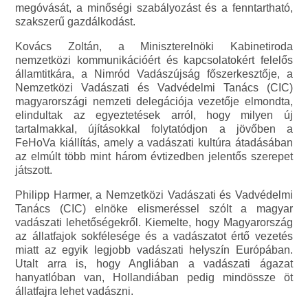
megóvását, a minőségi szabályozást és a fenntartható,
szakszerű gazdálkodást.
Kovács Zoltán, a Miniszterelnöki Kabinetiroda
nemzetközi kommunikációért és kapcsolatokért felelős
államtitkára, a Nimród Vadászújság főszerkesztője, a
Nemzetközi Vadászati és Vadvédelmi Tanács (CIC)
magyarországi nemzeti delegációja vezetője elmondta,
elindultak az egyeztetések arról, hogy milyen új
tartalmakkal, újításokkal folytatódjon a jövőben a
FeHoVa kiállítás, amely a vadászati kultúra átadásában
az elmúlt több mint három évtizedben jelentős szerepet
játszott.
Philipp Harmer, a Nemzetközi Vadászati és Vadvédelmi
Tanács (CIC) elnöke elismeréssel szólt a magyar
vadászati lehetőségekről. Kiemelte, hogy Magyarország
az állatfajok sokfélesége és a vadászatot értő vezetés
miatt az egyik legjobb vadászati helyszín Európában.
Utalt arra is, hogy Angliában a vadászati ágazat
hanyatlóban van, Hollandiában pedig mindössze öt
állatfajra lehet vadászni.