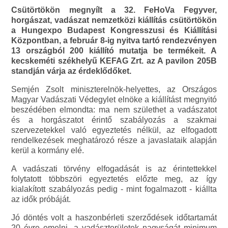
Csütörtökön megnyílt a 32. FeHoVa Fegyver,
horgászat, vadászat nemzetközi kiállítás csütörtökön
a Hungexpo Budapest Kongresszusi és Kiállítási
Központban, a február 8-ig nyitva tartó rendezvényen
13 országból 200 kiállító mutatja be termékeit. A
kecskeméti székhelyű KEFAG Zrt. az A pavilon 205B
standján várja az érdeklődőket.
Semjén Zsolt miniszterelnök-helyettes, az Országos
Magyar Vadászati Védegylet elnöke a kiállítást megnyitó
beszédében elmondta: ma nem születhet a vadászatot
és a horgászatot érintő szabályozás a szakmai
szervezetekkel való egyeztetés nélkül, az elfogadott
rendelkezések meghatározó része a javaslataik alapján
kerül a kormány elé.
A vadászati törvény elfogadását is az érintettekkel
folytatott többszöri egyeztetés előzte meg, az így
kialakított szabályozás pedig - mint fogalmazott - kiállta
az idők próbáját.
Jó döntés volt a haszonbérleti szerződések időtartamát
20 évre emelni, a vadászterületek nagyságát minimum