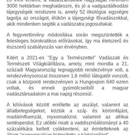
3000 hektárban meghatározni, és jó a vadgazdálkodási
tájegységek rendszere is, amely 52 ökológiai egységre
tagolja az országot, élükön a tájegységi fővadászokkal,
akik mindenben segítik a vadászatra jogosultakat.
A fegyvertörvény módosítása során megszüntették a
felesleges bürokratikus előírásokat, így ma életszerű és
észszerű szabályozás van érvényben.
Kitért a 2021-es "Egy a Természettel" Vadászati és
Természeti Világkiállításra, amely, mint mondta a 21.
századi Magyarország legnagyobb rendezvénye volt, a
rendezvénysorozat összesen 1,6 millió látogatót vonzott,
csak a központi rendezvényen a Hungexpon 640 ezren
voltak, és ennek gyümölcseiből a magyar
vadásztársadalom a mai napig részesül.
A kihívások között említette az aszályt, valamint az
állatbetegségeket, köztük a száj- és körömfájást,
madárinfluenzát, myxomatózist, valamint az afrikai
sertéspestist. Ez utóbbi miatt a vaddisznóállományt a 40
százalékára kellett csökkenteni, az érintetteknek az
állam "nagyvonalúan biztosította a kártalanítást".