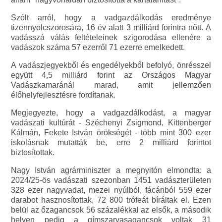
Szólt arról, hogy a vadgazdálkodás eredménye
tizennyolcszorosára, 16 év alatt 3 milliárd forintra nőtt. A
vadásszá válás feltételeinek szigorodása ellenére a
vadászok száma 57 ezerről 71 ezerre emelkedett.
A vadászjegyekből és engedélyekből befolyó, önrésszel
együtt 4,5 milliárd forint az Országos Magyar
Vadászkamaránál marad, amit jellemzően
élőhelyfejlesztésre fordítanak.
Megjegyezte, hogy a vadgazdálkodást, a magyar
vadászati kultúrát - Széchenyi Zsigmond, Kittenberger
Kálmán, Fekete István örökségét - több mint 300 ezer
iskolásnak mutatták be, erre 2 milliárd forintot
biztosítottak.
Nagy István agrárminiszter a megnyitón elmondta: a
2024/25-ös vadászati szezonban 1451 vadászterületen
328 ezer nagyvadat, mezei nyúlból, fácánból 559 ezer
darabot hasznosítottak, 72 800 trófeát bíráltak el. Ezen
belül az őzagancsok 56 százalékkal az elsők, a második
helyen pedig a gímszarvasagancsok voltak 31