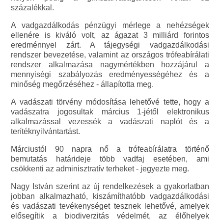
százalékkal.
A vadgazdálkodás pénzügyi mérlege a nehézségek
ellenére is kiváló volt, az ágazat 3 milliárd forintos
eredménnyel zárt. A tájegységi vadgazdálkodási
rendszer bevezetése, valamint az országos trófeabírálati
rendszer alkalmazása nagymértékben hozzájárul a
mennyiségi szabályozás eredményességéhez és a
minőség megőrzéséhez - állapította meg.
A vadászati törvény módosítása lehetővé tette, hogy a
vadászatra jogosultak március 1-jétől elektronikus
alkalmazással vezessék a vadászati naplót és a
terítéknyilvántartást.
Márciustól 90 napra nő a trófeabírálatra történő
bemutatás határideje több vadfaj esetében, ami
csökkenti az adminisztratív terheket - jegyezte meg.
Nagy István szerint az új rendelkezések a gyakorlatban
jobban alkalmazható, kiszámíthatóbb vadgazdálkodási
és vadászati tevékenységet tesznek lehetővé, amelyek
elősegítik a biodiverzitás védelmét, az élőhelyek