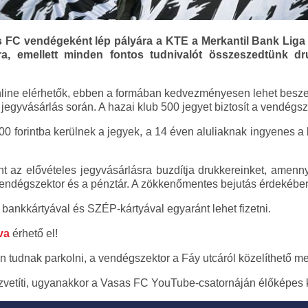
 FC vendégeként lép pályára a KTE a Merkantil Bank Liga 
ra, emellett minden fontos tudnivalót összeszedtünk dr
nline elérhetők, ebben a formában kedvezményesen lehet besze
egyvásárlás során. A hazai klub 500 jegyet biztosít a vendégsz
00 forintba kerülnek a jegyek, a 14 éven aluliaknak ingyenes a 
nt az elővételes jegyvásárlásra buzdítja drukkereinket, ame
 vendégszektor és a pénztár. A zökkenőmentes bejutás érdekébe
bankkártyával és SZÉP-kártyával egyaránt lehet fizetni.
va
érhető el!
 tudnak parkolni, a vendégszektor a Fáy utcáról közelíthető me
zvetíti, ugyanakkor a Vasas FC YouTube-csatornáján élőképes k