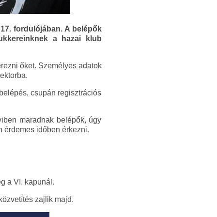
17. fordulójában. A belépők
ukkereinknek a hazai klub
rezni őket. Személyes adatok
ektorba.
belépés, csupán regisztrációs
nnyiben maradnak belépők, úgy
n érdemes időben érkezni.
g a VI. kapunál.
özvetítés zajlik majd.