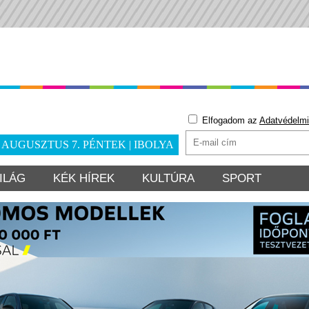
Elfogadom az
Adatvédelmi
. AUGUSZTUS 7. PÉNTEK | IBOLYA
ILÁG
KÉK HÍREK
KULTÚRA
SPORT