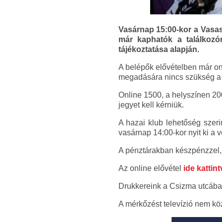
Vasárnap 15:00-kor a Vasas
már kaphatók a találkozó
tájékoztatása alapján.
A belépők elővételben már o
megadására nincs szükség a j
Online 1500, a helyszínen 20
jegyet kell kérniük.
A hazai klub lehetőség szeri
vasárnap 14:00-kor nyit ki a
A pénztárakban készpénzzel, 
Az online elővétel
ide kattint
Drukkereink a Csizma utcában
A mérkőzést televízió nem kö