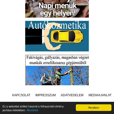
KAPCSOLAT
IMPRESSZUM
ADATVÉDELEM
MÉDIAAJÁNLAT
Ez a weboldal sütiket használ a felhasználói élmény
Rendben
javítása érdekében.
Részletek
Készítette:
Raster Studio