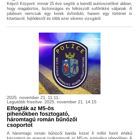
Képző Központ: immár 25 éve segítik a leendő autóvezetőket abban,
hogy magabiztos, biztonságos és felkészült sofőrökké váljanak. A
jubileum nemcsak egy kerek évforduló, hanem egy történet is
kitartásról, fejlődésről és több ezer sikeres vizsgáról.
2025. november 21. 11:11,
Legutóbb frissítve: 2025. november 21. 14:15
Elfogták az M5-ös
pihenőkben fosztogató,
háromtagú román bűnözői
csoportot
A háromtagú román bűnözői banda közel 4 millió forint értékű
készpénzt és aranyat zsákmányolt az M5-ös autópálya pihenőiben. A