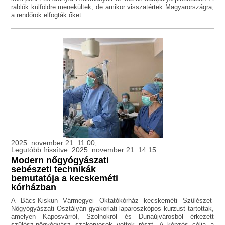
rablók külföldre menekültek, de amikor visszatértek Magyarországra,
a rendőrök elfogták őket.
2025. november 21. 11:00,
Legutóbb frissítve: 2025. november 21. 14:15
Modern nőgyógyászati
sebészeti technikák
bemutatója a kecskeméti
kórházban
A Bács-Kiskun Vármegyei Oktatókórház kecskeméti Szülészet-
Nőgyógyászati Osztályán gyakorlati laparoszkópos kurzust tartottak,
amelyen Kaposvárról, Szolnokról és Dunaújvárosból érkezett
szülész-nőgyógyász szakorvosok vettek részt. A képzés célja a