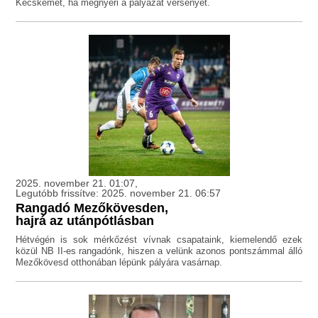
Kecskemét, ha megnyeri a pályázat versenyét.
2025. november 21. 01:07,
Legutóbb frissítve: 2025. november 21. 06:57
Rangadó Mezőkövesden,
hajrá az utánpótlásban
Hétvégén is sok mérkőzést vívnak csapataink, kiemelendő ezek
közül NB II-es rangadónk, hiszen a velünk azonos pontszámmal álló
Mezőkövesd otthonában lépünk pályára vasárnap.