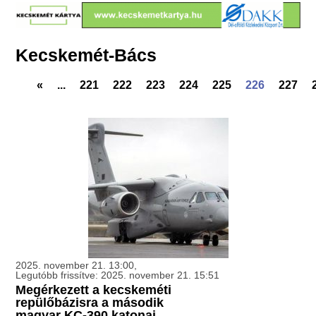
Kecskemét-Bács
«
...
221
222
223
224
225
226
227
2025. november 21. 13:00,
Legutóbb frissítve: 2025. november 21. 15:51
Megérkezett a kecskeméti
repülőbázisra a második
magyar KC-390 katonai