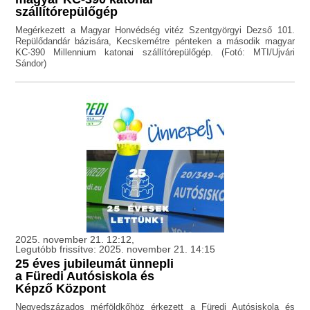
szállítórepülőgép
Megérkezett a Magyar Honvédség vitéz Szentgyörgyi Dezső 101.
Repülődandár bázisára, Kecskemétre pénteken a második magyar
KC-390 Millennium katonai szállítórepülőgép. (Fotó: MTI/Ujvári
Sándor)
2025. november 21. 12:12,
Legutóbb frissítve: 2025. november 21. 14:15
25 éves jubileumát ünnepli
a Füredi Autósiskola és
Képző Központ
Negyedszázados mérföldkőhöz érkezett a Füredi Autósiskola és