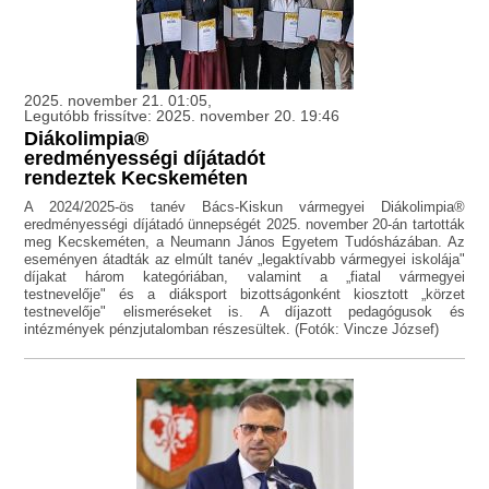
2025. november 21. 01:05,
Legutóbb frissítve: 2025. november 20. 19:46
Diákolimpia®
eredményességi díjátadót
rendeztek Kecskeméten
A 2024/2025-ös tanév Bács-Kiskun vármegyei Diákolimpia®
eredményességi díjátadó ünnepségét 2025. november 20-án tartották
meg Kecskeméten, a Neumann János Egyetem Tudósházában. Az
eseményen átadták az elmúlt tanév „legaktívabb vármegyei iskolája"
díjakat három kategóriában, valamint a „fiatal vármegyei
testnevelője" és a diáksport bizottságonként kiosztott „körzet
testnevelője" elismeréseket is. A díjazott pedagógusok és
intézmények pénzjutalomban részesültek. (Fotók: Vincze József)