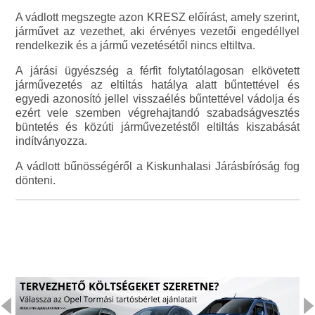
A vádlott megszegte azon KRESZ előírást, amely szerint,
járművet az vezethet, aki érvényes vezetői engedéllyel
rendelkezik és a jármű vezetésétől nincs eltiltva.
A járási ügyészség a férfit folytatólagosan elkövetett
járművezetés az eltiltás hatálya alatt bűntettével és
egyedi azonosító jellel visszaélés bűntettével vádolja és
ezért vele szemben végrehajtandó szabadságvesztés
büntetés és közúti járművezetéstől eltiltás kiszabását
indítványozza.
A vádlott bűnösségéről a Kiskunhalasi Járásbíróság fog
dönteni.