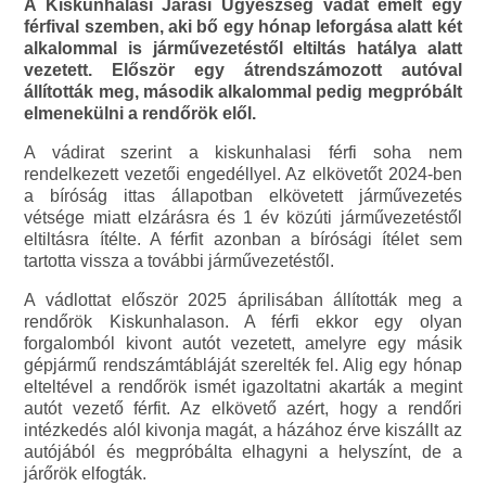
A Kiskunhalasi Járási Ügyészség vádat emelt egy
férfival szemben, aki bő egy hónap leforgása alatt két
alkalommal is járművezetéstől eltiltás hatálya alatt
vezetett. Először egy átrendszámozott autóval
állították meg, második alkalommal pedig megpróbált
elmenekülni a rendőrök elől.
A vádirat szerint a kiskunhalasi férfi soha nem
rendelkezett vezetői engedéllyel. Az elkövetőt 2024-ben
a bíróság ittas állapotban elkövetett járművezetés
vétsége miatt elzárásra és 1 év közúti járművezetéstől
eltiltásra ítélte. A férfit azonban a bírósági ítélet sem
tartotta vissza a további járművezetéstől.
A vádlottat először 2025 áprilisában állították meg a
rendőrök Kiskunhalason. A férfi ekkor egy olyan
forgalomból kivont autót vezetett, amelyre egy másik
gépjármű rendszámtábláját szerelték fel. Alig egy hónap
elteltével a rendőrök ismét igazoltatni akarták a megint
autót vezető férfit. Az elkövető azért, hogy a rendőri
intézkedés alól kivonja magát, a házához érve kiszállt az
autójából és megpróbálta elhagyni a helyszínt, de a
járőrök elfogták.