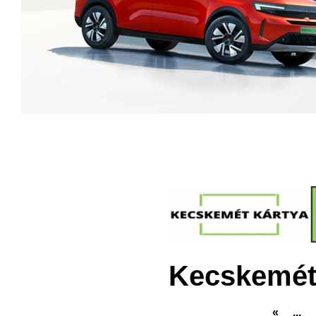
Kecskemét
«
...