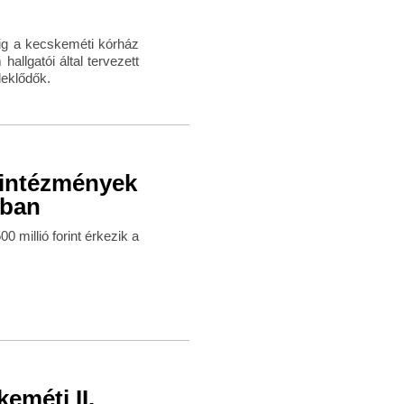
pig a kecskeméti kórház
allgatói által tervezett
deklődők.
 intézmények
sban
millió forint érkezik a
eméti II.