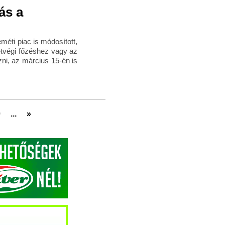
ás a
éti piac is módosított,
hétvégi főzéshez vagy az
ni, az március 15-én is
0
...
»