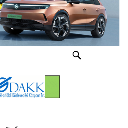
0
...
»