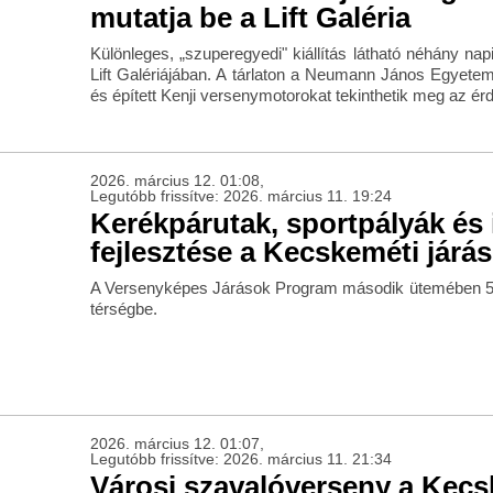
mutatja be a Lift Galéria
Különleges, „szuperegyedi" kiállítás látható néhány na
Lift Galériájában. A tárlaton a Neumann János Egyetem h
és épített Kenji versenymotorokat tekinthetik meg az ér
2026. március 12. 01:08,
Legutóbb frissítve: 2026. március 11. 19:24
Kerékpárutak, sportpályák és
fejlesztése a Kecskeméti járá
A Versenyképes Járások Program második ütemében 500 
térségbe.
2026. március 12. 01:07,
Legutóbb frissítve: 2026. március 11. 21:34
Városi szavalóverseny a Kecsk