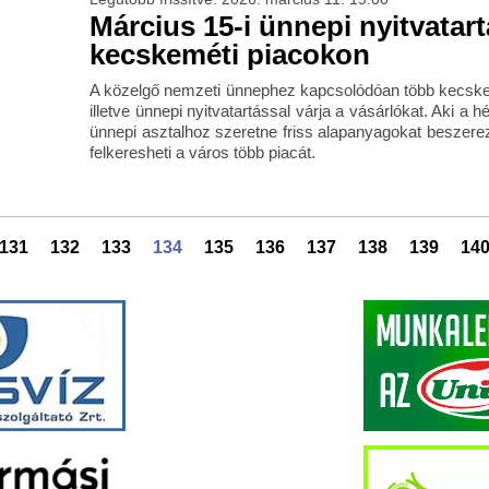
Március 15-i ünnepi nyitvatart
kecskeméti piacokon
A közelgő nemzeti ünnephez kapcsolódóan több kecskem
illetve ünnepi nyitvatartással várja a vásárlókat. Aki a 
ünnepi asztalhoz szeretne friss alapanyagokat beszerez
felkeresheti a város több piacát.
131
132
133
134
135
136
137
138
139
14