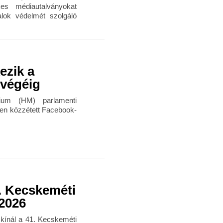
kes médiautalványokat
alok védelmét szolgáló
ezik a
 végéig
ium (HM) parlamenti
tően közzétett Facebook-
. Kecskeméti
-2026
kínál a 41. Kecskeméti