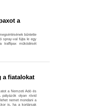
ipaxot a
megsértésének bűntette
ó spray-val fújta le egy
a traffipax működését
 a fiatalokat
ázatot a Nemzeti Adó és
 pályázók olyan rövid
 lehet nemet mondani a
kor is, ha a kortársak