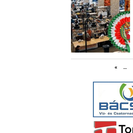
«
...