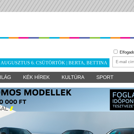
Elfogad
. AUGUSZTUS 6. CSÜTÖRTÖK | BERTA, BETTINA
ILÁG
KÉK HÍREK
KULTÚRA
SPORT