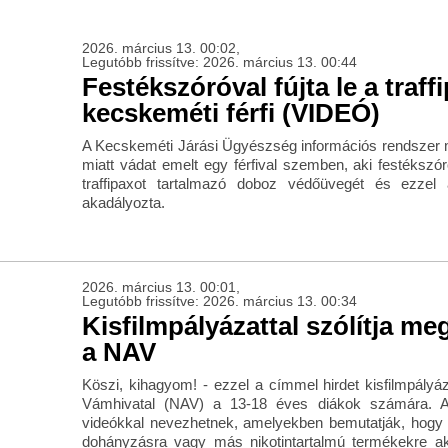
2026. március 13. 00:02,
Legutóbb frissítve: 2026. március 13. 00:44
Festékszóróval fújta le a traff
kecskeméti férfi (VIDEÓ)
A Kecskeméti Járási Ügyészség információs rendszer 
miatt vádat emelt egy férfival szemben, aki festékszór
traffipaxot tartalmazó doboz védőüvegét és ezzel 
akadályozta.
2026. március 13. 00:01,
Legutóbb frissítve: 2026. március 13. 00:34
Kisfilmpályázattal szólítja meg
a NAV
Köszi, kihagyom! - ezzel a címmel hirdet kisfilmpály
Vámhivatal (NAV) a 13-18 éves diákok számára. A
videókkal nevezhetnek, amelyekben bemutatják, hogy
dohányzásra vagy más nikotintartalmú termékekre ak