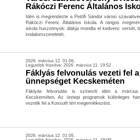
Rákóczi Ferenc Általános Isk
Idén is megrendezte a Petőfi Sándor városi szavalóve
Rákóczi Ferenc Általános Iskola. A rangos megmére
iskola huszonnyolc diákja mondta el kedvenc versét, b
irodalomszeretetét.
2026. március 12. 01:06,
Legutóbb frissítve: 2026. március 11. 19:52
Fáklyás felvonulás vezeti fel a
ünnepséget Kecskeméten
Fáklyás felvonulás is színesíti idén a márciu
Kecskeméten. Az ünnepi programok különleges han
vezetik fel a Kossuth téri megemlékezést.
2026. március 12. 01:05,
Legutóbb frissítve: 2026. március 11. 19:00