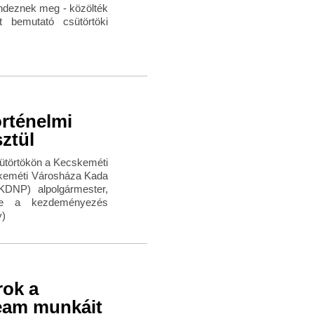
endeznek meg - közölték
 bemutató csütörtöki
rténelmi
ztül
csütörtökön a Kecskeméti
cskeméti Városháza Kada
KDNP) alpolgármester,
tte a kezdeményezés
y)
rok a
Team munkáit