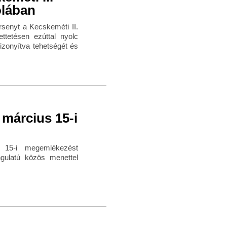
olában
rsenyt a Kecskeméti II.
ttetésen ezúttal nyolc
izonyítva tehetségét és
 március 15-i
s 15-i megemlékezést
gulatú közös menettel