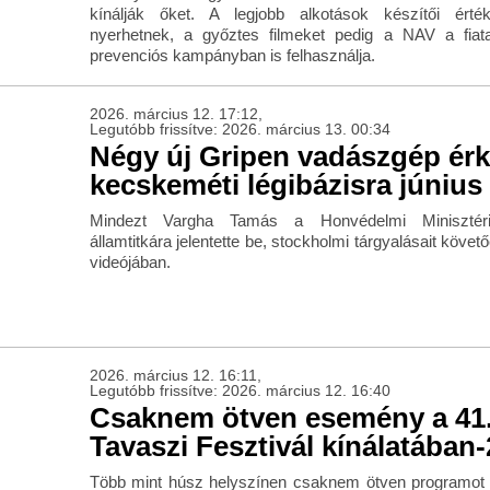
kínálják őket. A legjobb alkotások készítői érté
nyerhetnek, a győztes filmeket pedig a NAV a fiat
prevenciós kampányban is felhasználja.
2026. március 12. 17:12,
Legutóbb frissítve: 2026. március 13. 00:34
Négy új Gripen vadászgép érk
kecskeméti légibázisra június
Mindezt Vargha Tamás a Honvédelmi Minisztér
államtitkára jelentette be, stockholmi tárgyalásait köve
videójában.
2026. március 12. 16:11,
Legutóbb frissítve: 2026. március 12. 16:40
Csaknem ötven esemény a 41
Tavaszi Fesztivál kínálatában
Több mint húsz helyszínen csaknem ötven programot 