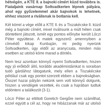
hétvégén, a KTE II. a bajnoki címért küzd továbbra is.
Fiataljaink vasárnap Soltvadkerten lépnek pályára,
ahol egy győzelemmel akár bajnokok is lehetnek,
ehhez viszont a riválisnak is botlania kell.
Két körrel a vége előtt a KTE II. és a Tiszakécske II. küzd
még a bajnoki címért, mivel riválisunk a múlt héten csak
döntetlent játszott, ismét egy pontos előnybe került Lóczi
Péter együttese. A matek egyszerű: amennyiben a
címvédő kikap Kunbaján, mi pedig nyerünk
Soltvadkerten, úgy eldől az aranycsata, minden más
esetben az utolsó körre marad a döntés.
Nem lesz azonban könnyű nyerni Soltvadkerten, hiszen
egy jó erőkből álló, korábbi akadémistáinkat is soraiban
tudó gárdához látogatunk, mely ellen a Tiszakécske
például csak egy pontot szerzett ebben a bajnokságban.
Ősszel hazai pályán nekünk sem volt könnyű dolgunk,
hiszen a vendégek vezettek, és csak a hajrában tudtuk
eldönteni a találkozót (3-1).
Lóczi Péter az eltiltott Goretich Gergőre nem számíthat,
ezzel együtt a cél az, hogy ne hibázzanak már az utolsó