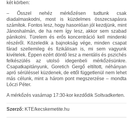
két körben:
– Ősszel nehéz mérkőzésen tudtunk csak
diadalmaskodni, most is küzdelmes összecsapásra
számítok. Fontos lesz, hogy hasonlóan jól kezdjünk, mint
Jánoshalmán, de ha nem így lesz, akkor sem szabad
pánikolni. Türelem és erős koncentráció kell mindenki
részéről. Közeledik a bajnokság vége, minden csapat
fárad szellemileg és fizikálisan is, mi sem vagyunk
kivételek. Éppen ezért döntő lesz a mentális és pszichés
felkészülés az utolsó idegenbeli mérkőzésünkre.
Csapatkapitányunk, Goretich Gergő eltiltott, néhányan
apró sérüléssel küzdenek, de ettől függetlenül nem lehet
más célunk, mint a három pont megszerzése – mondta
Lóczi Péter.
A mérkőzés vasárnap 17:30-kor kezdődik Soltvadkerten.
Szerző:
KTE/kecskemetite.hu