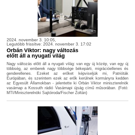
2024. november 3. 10:05,
Legutóbb frissítve: 2024. november 3. 17:02
Orbán Viktor: nagy változás
előtt áll a nyugati világ
Nagy változás előtt áll a nyugati világ: van egy új közép, van egy új
többség, az emberek nagy többsége békepárti, migrációellenes és
genderellenes. Ezeket az erőket képviseljük mi, Patrióták
Európában, és szerintem ezek az erők kerülnek kormányra kedden
az Egyesült Államokban - jelentette ki Orbán Viktor miniszterelnök
vasárnap a Kossuth rádió Vasárnapi újság című műsorában. (Fotó:
MTI/Miniszterelnöki Sajtóiroda/Fischer Zoltán)