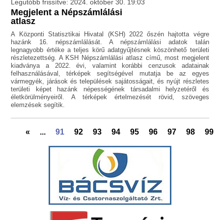
Legutóbb frissítve: 2024. október 30. 19:03
Megjelent a Népszámlálási
atlasz
A Központi Statisztikai Hivatal (KSH) 2022 őszén hajtotta végre
hazánk 16. népszámlálását. A népszámlálási adatok talán
legnagyobb értéke a teljes körű adatgyűjtésnek köszönhető területi
részletezettség. A KSH Népszámlálási atlasz című, most megjelent
kiadványa a 2022. évi, valamint korábbi cenzusok adatainak
felhasználásával, térképek segítségével mutatja be az egyes
vármegyék, járások és települések sajátosságait, és nyújt részletes
területi képet hazánk népességének társadalmi helyzetéről és
életkörülményeiről. A térképek értelmezését rövid, szöveges
elemzések segítik.
«
...
91
92
93
94
95
96
97
98
99