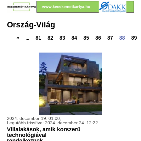
Ország-Világ
«
...
81
82
83
84
85
86
87
88
89
2024. december 19. 01:00,
Legutóbb frissítve: 2024. december 24. 12:22
Villalakások, amik korszerű
technológiával
rendelkeznek