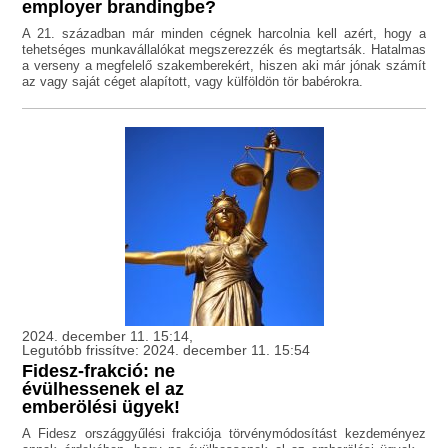
employer brandingbe?
A 21. században már minden cégnek harcolnia kell azért, hogy a
tehetséges munkavállalókat megszerezzék és megtartsák. Hatalmas
a verseny a megfelelő szakemberekért, hiszen aki már jónak számít
az vagy saját céget alapított, vagy külföldön tör babérokra.
2024. december 11. 15:14,
Legutóbb frissítve: 2024. december 11. 15:54
Fidesz-frakció: ne
évülhessenek el az
emberölési ügyek!
A Fidesz országgyűlési frakciója törvénymódosítást kezdeményez