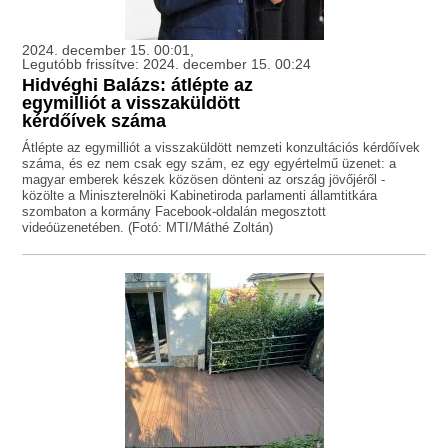
2024. december 15. 00:01,
Legutóbb frissítve: 2024. december 15. 00:24
Hidvéghi Balázs: átlépte az
egymilliót a visszaküldött
kérdőívek száma
Átlépte az egymilliót a visszaküldött nemzeti konzultációs kérdőívek
száma, és ez nem csak egy szám, ez egy egyértelmű üzenet: a
magyar emberek készek közösen dönteni az ország jövőjéről -
közölte a Miniszterelnöki Kabinetiroda parlamenti államtitkára
szombaton a kormány Facebook-oldalán megosztott
videóüzenetében. (Fotó: MTI/Máthé Zoltán)