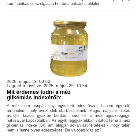
kommunikációs szolgálata hétfőn a police.hu oldalon.
2025. május 19. 00:00,
Legutóbb frissítve: 2025. május 29. 10:54
Mit érdemes tudni a méz
glikémiás indexéről?
A méz nem csupán egy egyszerű édesítőszer, hanem egy élő
történelem, mely évezredek óta táplálékunk. Mégis, napjaink diétás
trendjei között gyakran kérdés merül fel a méz egészségügyi
hatásaival kapcsolatban. Az egyik leggyakrabban vitatott téma a méz
glikémiás indexe (GI), ami alapján sokan azt feltételezik, hogy talán
nem is lenne olyan egészséges. De valóban igaz ez?