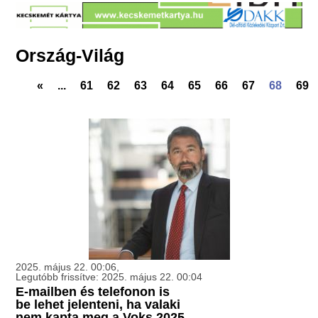
Ország-Világ
«
...
61
62
63
64
65
66
67
68
69
2025. május 22. 00:06,
Legutóbb frissítve: 2025. május 22. 00:04
E-mailben és telefonon is
be lehet jelenteni, ha valaki
nem kapta meg a Voks 2025