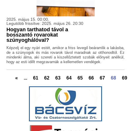
2025. május 15. 00:00,
Legutóbb frissítve: 2025. május 26. 20:30
Hogyan tarthatod távol a
bosszantó rovarokat
szúnyoghálóval?
Képzelj el egy nyári estét, amikor a friss levegő beáramlik a lakásba,
de a szúnyogok és más rovarok távol maradnak az otthonodtól. Ez
mindenki álma, aki szereti a kiszellőztetett szobák előnyeit anélkül,
hogy az esti idillt megzavarnák a kellemetlen vendégek.
«
...
61
62
63
64
65
66
67
68
69