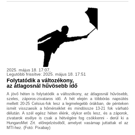
2025. május 18. 17:07,
Legutóbb frissítve: 2025. május 18. 17:51
Folytatódik a változékony,
az átlagosnál hűvösebb idő
A jövő héten is folytatódik a változékony, az átlagosnál hűvösebb,
szeles, záporos-zivataros idő. A hét elején a többórás napsütés
mellett 20-25 Celsius-fok lesz a legmelegebb órákban, de pénteken
ismét visszaesik a hőmérséklet és mindössze 13-21 fok várható
délután. A szél egész héten élénk, olykor erős lesz, és a záporok,
zivatarok esélye is csak a hétvégére fog csökkenni - derül ki a
HungaroMet Zrt. előrejelzéséből, amelyet vasárnap juttattak el az
MTI-hez. (Fotó: Pixabay)