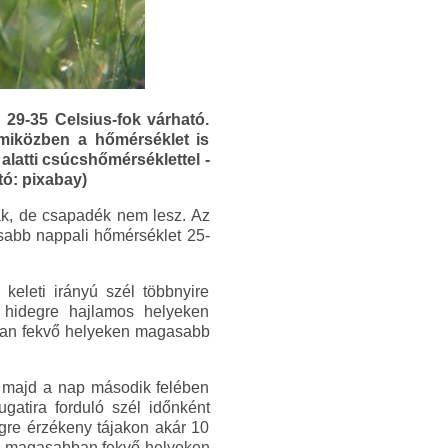
 29-35 Celsius-fok várható.
, miközben a hőmérséklet is
 alatti csúcshőmérséklettel -
tó: pixabay)
ak, de csapadék nem lesz. Az
asabb nappali hőmérséklet 25-
keleti irányú szél többnyire
 hidegre hajlamos helyeken
bban fekvő helyeken magasabb
, majd a nap második felében
gatira forduló szél időnként
gre érzékeny tájakon akár 10
t a magasabban fekvő helyeken