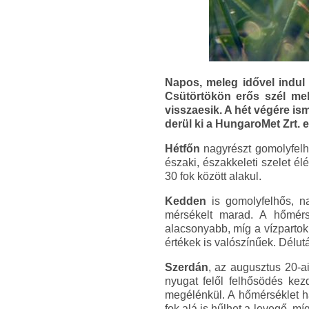
Napos, meleg idővel indul 
Csütörtökön erős szél mell
visszaesik. A hét végére ism
derül ki a HungaroMet Zrt. e
Hétfőn
nagyrészt gomolyfelh
északi, északkeleti szelet é
30 fok között alakul.
Kedden
is gomolyfelhős, na
mérsékelt marad. A hőmérs
alacsonyabb, míg a vízparto
értékek is valószínűek. Délut
Szerdán
, az augusztus 20-a
nyugat felől felhősödés kez
megélénkül. A hőmérséklet h
fok alá is hűlhet a levegő, 