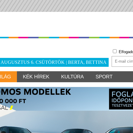
Elfogad
. AUGUSZTUS 6. CSÜTÖRTÖK | BERTA, BETTINA
ILÁG
KÉK HÍREK
KULTÚRA
SPORT