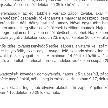
szaka. A csúcsérték délután 29-35 fok között alakul.
felhősödik az ég, többfelé várható zápor, zivatar, akár he
n valószínű csapadék, főként arrafelé maradhat hosszabb ideig
rősödik a déli, délnyugati szél, amely idővel egyre több hel
ében átmenetileg viharos széllökések is előfordulhatnak. Hajna
 hidegre hajlamos helyeken ennél hűvösebb is lehet. Napközb
szaknyugati vidékeken csupán 23, míg délkeleten 36 fok körül a
s időre, további ismétlődő esőre, záporra, zivatarra kell szám
e helyeződik, ezzel együtt nyugat felé szakadozásnak indulh
szaki, északnyugati szelet. A minimum 14-20 fok között való
ható, a borultabb, tartósabban csapadékos vidékeken csupán 20
akadozását követően gomolyfelhős, napos idő valószínű, zápor
bfelé megélénkül, néhol meg is erősödik. Hajnalban 9-17, délut
 van kilátás, legfeljebb elvétve alakulhat ki zápor. A jellem
an 7-15, délután 23-28 fok várható.