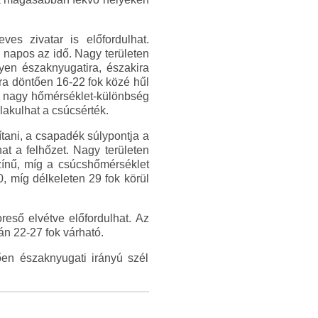
ves zivatar is előfordulhat.
 napos az idő. Nagy területen
yen északnyugatira, északira
lra döntően 16-22 fok közé hűl
en nagy hőmérséklet-különbség
lakulhat a csúcsérték.
ítani, a csapadék súlypontja a
at a felhőzet. Nagy területen
színű, míg a csúcshőmérséklet
, míg délkeleten 29 fok körül
eső elvétve előfordulhat. Az
án 22-27 fok várható.
zően északnyugati irányú szél