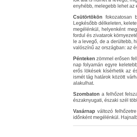
enyhébb, melegebb lehet az éj
Csütörtökön
fokozatosan be
Legkésőbb délkeleten, kelete
megélénkül, helyenként mege
fordul és zivatarok környezet
le a levegő, de a derültebb,
valószínű az országban: az é
Pénteken
zömmel erősen felhő
nap folyamán egyre keletebbr
erős lökések kísérhetik az é
ismét tág határok között vár
alakulhat.
Szombaton
a felhőzet felsz
északnyugati, északi szél töb
Vasárnap
változó felhőzetre
időnként megélénkül. Hajnalb