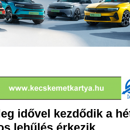
eg idővel kezdődik a hé
os lehűlés érkezik