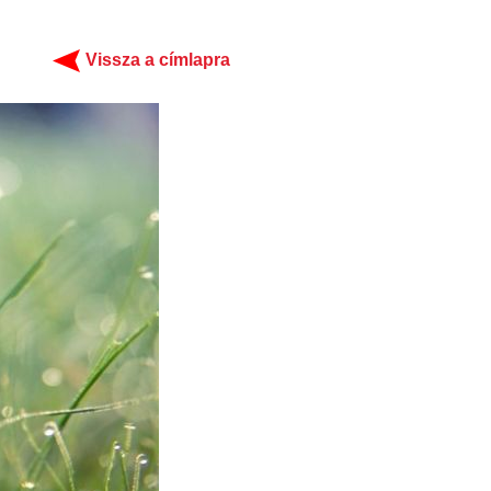
Vissza a címlapra