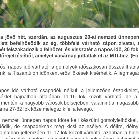
a jövő hét, szerdán, az augusztus 20-ai nemzeti ünnepen
ett befelhősödik az ég, többfelé várható zápor, zivatar
ét felszakadozik a felhőzet, és visszatér a napos idő, 30 fok
lőrejelzéséből, amelyet vasárnap juttattak el az MTI-hez. (Fo
ős, napos idő várható, a gomolyok időszakosan összeállhatn
lénk, a Tiszántúlon időnként erős lökések kísérhetik. A legmag
pos idő várható csapadék nélkül, a jellemzően északkeleti, 
éklet hajnalban általában 11-16 fok között várható, de a
k mentén, a nagyobb városok belsejében, valamint a magasa
ánra 27-32 fok közé melegszik fel a levegő.
i nemzeti ünnepen napos időre kell készülni gomolyfelhőkkel
dődik, de csapadéknak még kicsi az esélye. A délire, délnyu
ajnalban jellemzően 11-17 fok között várható, azonban a hide
míg a vízpartok mentén, a nagyobb városok belsejében, valamin