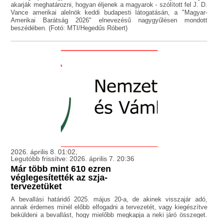
akarják meghatározni, hogyan éljenek a magyarok - szólított fel J. D.
Vance amerikai alelnök keddi budapesti látogatásán, a "Magyar-
Amerikai Barátság 2026" elnevezésű nagygyűlésen mondott
beszédében. (Fotó: MTI/Hegedűs Róbert)
2026. április 8. 01:02,
Legutóbb frissítve: 2026. április 7. 20:36
Már több mint 610 ezren
véglegesítették az szja-
tervezetüket
A bevallási határidő 2025. május 20-a, de akinek visszajár adó,
annak érdemes minél előbb elfogadni a tervezetét, vagy kiegészítve
beküldeni a bevallást, hogy mielőbb megkapja a neki járó összeget.