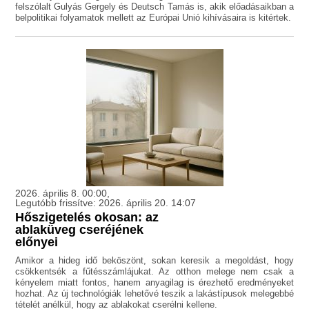
felszólalt Gulyás Gergely és Deutsch Tamás is, akik előadásaikban a
belpolitikai folyamatok mellett az Európai Unió kihívásaira is kitértek.
2026. április 8. 00:00,
Legutóbb frissítve: 2026. április 20. 14:07
Hőszigetelés okosan: az
ablaküveg cseréjének
előnyei
Amikor a hideg idő beköszönt, sokan keresik a megoldást, hogy
csökkentsék a fűtésszámlájukat. Az otthon melege nem csak a
kényelem miatt fontos, hanem anyagilag is érezhető eredményeket
hozhat. Az új technológiák lehetővé teszik a lakástípusok melegebbé
tételét anélkül, hogy az ablakokat cserélni kellene.