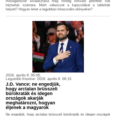
mosogatószer kiválasztása még mindig kihívást jelenthet sok
háztartás számára. Miért válasszuk a kapszulákat a tabletták
helyett? Hogyan lehet a legjobban kihasználni előnyeiket?
2026. április 8. 05:05,
Legutóbb frissítve: 2026. április 8. 08:15
J.D. Vance: ne engedjük,
hogy arctalan brüsszeli
bürokraták és idegen
országok akarják
meghatározni, hogyan
éljenek a magyarok
Ne engedjük, hogy arctalan brüsszeli bürokraták és idegen országok