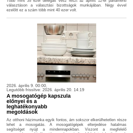
Több mint 35 ezer delegált vesz részt az április 12-ei parlamenti
választáson a választási bizottságok munkájában. Négy évvel
ezelőtt ez a szám több mint 40 ezer volt.
2026. április 9. 00:00,
Legutóbb frissítve: 2026. április 20. 14:19
A mosogatógép kapszula
előnyei és a
leghatékonyabb
megoldások
Az otthoni házimunka egyik fontos, ám sokszor elkerülhetetlen része
lehet a mosogatás. A mosogatógépek elterjedése hatalmas
segítséget nyújt a mindennapokban. Viszont a megfelelő