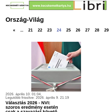
Ország-Világ
«
...
21
22
23
24
25
26
27
28
29
2026. április 10. 01:04,
Legutóbb frissítve: 2026. április 9. 21:19
Választás 2026 - NVI:
szoros eredmény esetén
csak a szavazást követő