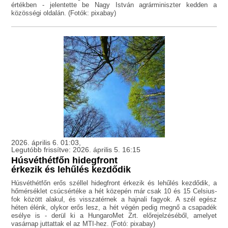
értékben - jelentette be Nagy István agrárminiszter kedden a
közösségi oldalán. (Fotók: pixabay)
2026. április 6. 01:03,
Legutóbb frissítve: 2026. április 5. 16:15
Húsvéthétfőn hidegfront
érkezik és lehűlés kezdődik
Húsvéthétfőn erős széllel hidegfront érkezik és lehűlés kezdődik, a
hőmérséklet csúcsértéke a hét közepén már csak 10 és 15 Celsius-
fok között alakul, és visszatérnek a hajnali fagyok. A szél egész
héten élénk, olykor erős lesz, a hét végén pedig megnő a csapadék
esélye is - derül ki a HungaroMet Zrt. előrejelzéséből, amelyet
vasárnap juttattak el az MTI-hez. (Fotó: pixabay)