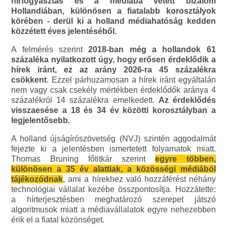
hírfogyasztás és a médiába vetett bizalom
Hollandiában, különösen a fiatalabb korosztályok
körében - derül ki a holland médiahatóság kedden
közzétett éves jelentéséből.
A felmérés szerint
2018-ban még a hollandok 61
százaléka nyilatkozott úgy, hogy erősen érdeklődik a
hírek iránt, ez az arány 2026-ra 45 százalékra
csökkent
. Ezzel párhuzamosan a hírek iránt egyáltalán
nem vagy csak csekély mértékben érdeklődők aránya 4
százalékról 14 százalékra emelkedett.
Az érdeklődés
visszaesése a 18 és 34 év közötti korosztályban a
legjelentősebb.
A holland újságírószövetség (NVJ) szintén aggodalmát
fejezte ki a jelentésben ismertetett folyamatok miatt.
Thomas Bruning főtitkár szerint
egyre többen,
különösen a 35 év alattiak, a közösségi médiából
tájékozódnak
, ami a hírekhez való hozzáférést néhány
technológiai vállalat kezébe összpontosítja. Hozzátette:
a hírterjesztésben meghatározó szerepet játszó
algoritmusok miatt a médiavállalatok egyre nehezebben
érik el a fiatal közönséget.