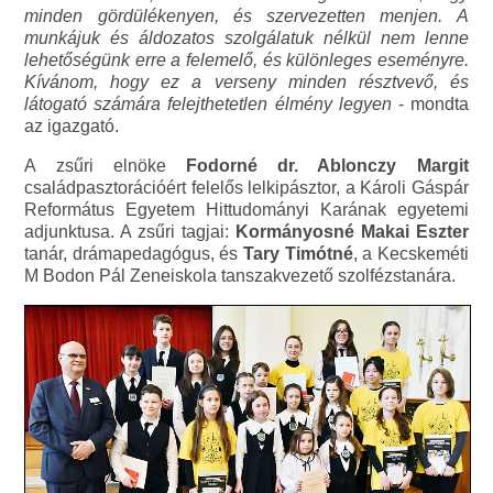
minden gördülékenyen, és szervezetten menjen. A
munkájuk és áldozatos szolgálatuk nélkül nem lenne
lehetőségünk erre a felemelő, és különleges eseményre.
Kívánom, hogy ez a verseny minden résztvevő, és
látogató számára felejthetetlen élmény legyen
- mondta
az igazgató.
A zsűri elnöke
Fodorné dr. Ablonczy Margit
családpasztorációért felelős lelkipásztor, a Károli Gáspár
Református Egyetem Hittudományi Karának egyetemi
adjunktusa. A zsűri tagjai:
Kormányosné Makai Eszter
tanár, drámapedagógus, és
Tary Timótné
, a Kecskeméti
M Bodon Pál Zeneiskola tanszakvezető szolfézstanára.