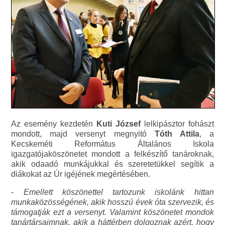
Az esemény kezdetén
Kuti József
lelkipásztor fohászt
mondott, majd versenyt megnyitó
Tóth Attila
, a
Kecskeméti Református Általános Iskola
igazgatójaköszönetet mondott a felkészítő tanároknak,
akik odaadó munkájukkal és szeretetükkel segítik a
diákokat az Úr igéjének megértésében.
-
Emellett köszönettel tartozunk iskolánk hittan
munkaközösségének, akik hosszú évek óta szervezik, és
támogatják ezt a versenyt. Valamint köszönetet mondok
tanártársaimnak, akik a háttérben dolgoznak azért, hogy