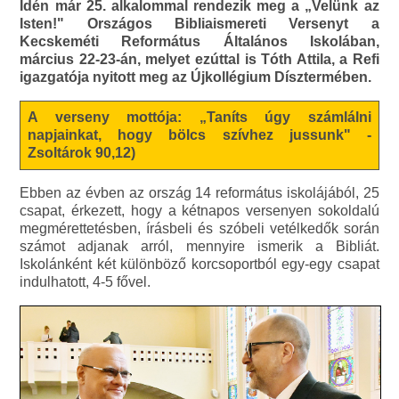
Idén már 25. alkalommal rendezik meg a „Velünk az
Isten!" Országos Bibliaismereti Versenyt a
Kecskeméti Református Általános Iskolában,
március 22-23-án, melyet ezúttal is Tóth Attila, a Refi
igazgatója nyitott meg az Újkollégium Dísztermében.
A verseny mottója: „Taníts úgy számlálni
napjainkat, hogy bölcs szívhez jussunk" -
Zsoltárok 90,12)
Ebben az évben az ország 14 református iskolájából, 25
csapat, érkezett, hogy a kétnapos versenyen sokoldalú
megmérettetésben, írásbeli és szóbeli vetélkedők során
számot adjanak arról, mennyire ismerik a Bibliát.
Iskolánként két különböző korcsoportból egy-egy csapat
indulhatott, 4-5 fővel.