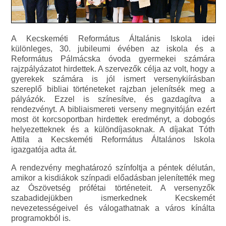
A Kecskeméti Református Általánis Iskola idei
különleges, 30. jubileumi évében az iskola és a
Református Pálmácska óvoda gyermekei számára
rajzpályázatot hirdettek. A szervezők célja az volt, hogy a
gyerekek számára is jól ismert versenykiírásban
szereplő bibliai történeteket rajzban jelenítsék meg a
pályázók. Ezzel is színesítve, és gazdagítva a
rendezvényt. A bibliaismereti verseny megnyitóján ezért
most öt korcsoportban hirdettek eredményt, a dobogós
helyezetteknek és a különdíjasoknak. A díjakat Tóth
Attila a Kecskeméti Református Általános Iskola
igazgatója adta át.
A rendezvény meghatározó színfoltja a péntek délután,
amikor a kisdiákok színpadi előadásban jelenítették meg
az Ószövetség prófétai történeteit. A versenyzők
szabadidejükben ismerkednek Kecskemét
nevezetességeivel és válogathatnak a város kínálta
programokból is.