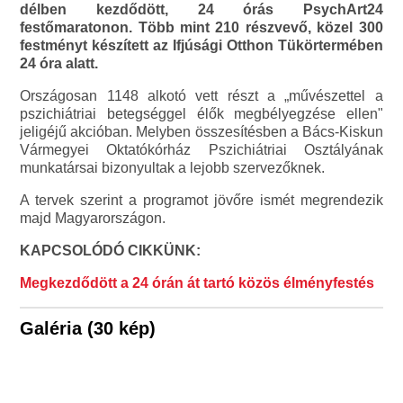
délben kezdődött, 24 órás PsychArt24
festőmaratonon. Több mint 210 részvevő, közel 300
festményt készített az Ifjúsági Otthon Tükörtermében
24 óra alatt.
Országosan 1148 alkotó vett részt a „művészettel a
pszichiátriai betegséggel élők megbélyegzése ellen"
jeligéjű akcióban. Melyben összesítésben a Bács-Kiskun
Vármegyei Oktatókórház Pszichiátriai Osztályának
munkatársai bizonyultak a lejobb szervezőknek.
A tervek szerint a programot jövőre ismét megrendezik
majd Magyarországon.
KAPCSOLÓDÓ CIKKÜNK:
Megkezdődött a 24 órán át tartó közös élményfestés
Galéria (30 kép)