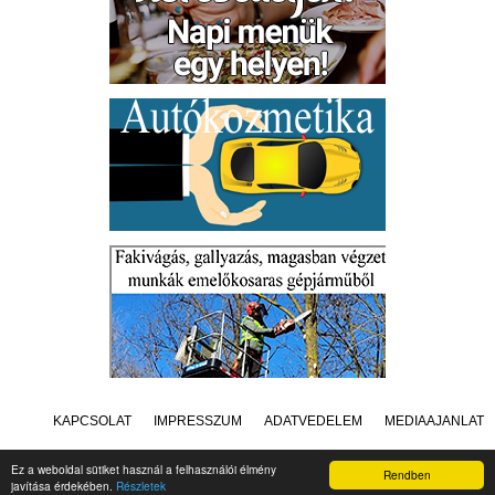
KAPCSOLAT
IMPRESSZUM
ADATVÉDELEM
MÉDIAAJÁNLAT
Ez a weboldal sütiket használ a felhasználói élmény
Rendben
javítása érdekében.
Részletek
Készítette:
Raster Studio