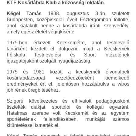
KTE Kosárlábda Klub a közösségi oldalán.
Kégel Tamás
1938. augusztus 3-án született
Budapesten, középiskolai éveit Esztergomban töltötte,
ahol kialakult benne a kosárlabda iránti szenvedély,
amely egész életét végigkísérte.
1975-ben érkezett Kecskemétre, ahol testnevelő
tanárként kezdett el dolgozni, majd a Kecskeméti
Főiskola Testnevelési és Sport Intézetének
igazgatójaként szolgált nyugdíjazásáig.
1975 és 1981 között a kecskeméti élvonalbeli
kosárlabdacsapat vezetőedzőjeként kiemelkedő
eredményeket ért el, jelentősen hozzájárulva a város
jóhírének öregbítéséhez.
Szigorú, következetes és elhivatott pedagógusként
tisztelték diákjai, sportolói és kollégái egyaránt.
Hatalmas szerepe volt Kecskemét és az egyetem
sportéletének fellendítésében, munkáját számos
kitüntetéssel ismerték el.