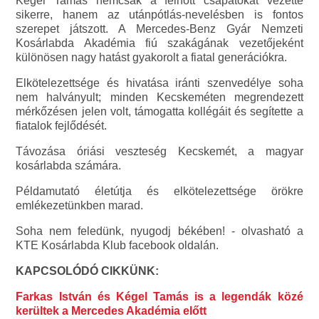
Kégel Tamás nemcsak a felnőtt csapatokat vezette
sikerre, hanem az utánpótlás-nevelésben is fontos
szerepet játszott. A Mercedes-Benz Gyár Nemzeti
Kosárlabda Akadémia fiú szakágának vezetőjeként
különösen nagy hatást gyakorolt a fiatal generációkra.
Elkötelezettsége és hivatása iránti szenvedélye soha
nem halványult; minden Kecskeméten megrendezett
mérkőzésen jelen volt, támogatta kollégáit és segítette a
fiatalok fejlődését.
Távozása óriási veszteség Kecskemét, a magyar
kosárlabda számára.
Példamutató életútja és elkötelezettsége örökre
emlékezetünkben marad.
Soha nem feledünk, nyugodj békében! - olvasható a
KTE Kosárlabda Klub facebook oldalán.
KAPCSOLÓDÓ CIKKÜNK:
Farkas István és Kégel Tamás is a legendák közé
kerültek a Mercedes Akadémia előtt