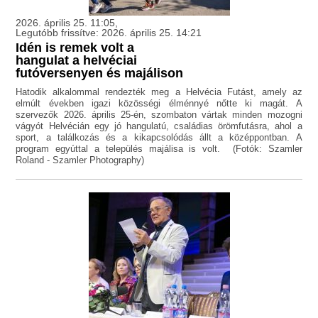
2026. április 25. 11:05,
Legutóbb frissítve: 2026. április 25. 14:21
Idén is remek volt a
hangulat a helvéciai
futóversenyen és majálison
Hatodik alkalommal rendezték meg a Helvécia Futást, amely az
elmúlt években igazi közösségi élménnyé nőtte ki magát. A
szervezők 2026. április 25-én, szombaton vártak minden mozogni
vágyót Helvécián egy jó hangulatú, családias örömfutásra, ahol a
sport, a találkozás és a kikapcsolódás állt a középpontban. A
program egyúttal a település majálisa is volt. (Fotók: Szamler
Roland - Szamler Photography)