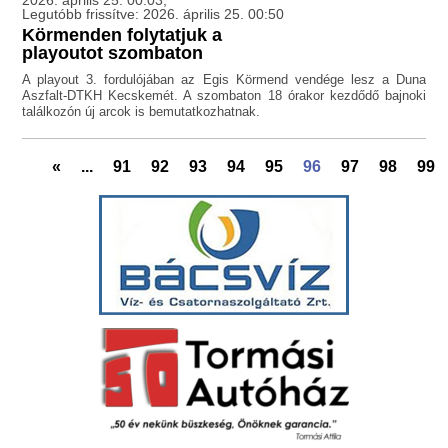
2026. április 25. 00:03,
Legutóbb frissítve: 2026. április 25. 00:50
Körmenden folytatjuk a
playoutot szombaton
A playout 3. fordulójában az Egis Körmend vendége lesz a Duna
Aszfalt-DTKH Kecskemét. A szombaton 18 órakor kezdődő bajnoki
találkozón új arcok is bemutatkozhatnak.
«
...
91
92
93
94
95
96
97
98
99