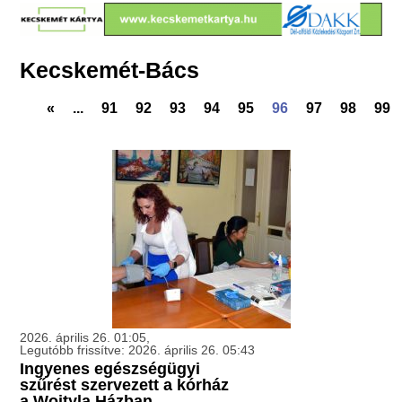
Kecskemét-Bács
«
...
91
92
93
94
95
96
97
98
99
2026. április 26. 01:05,
Legutóbb frissítve: 2026. április 26. 05:43
Ingyenes egészségügyi
szűrést szervezett a kórház
a Wojtyla Házban