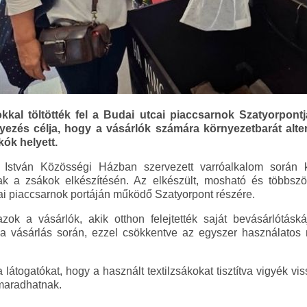
okkal töltötték fel a Budai utcai piaccsarnok Szatyorpo
yezés célja, hogy a vásárlók számára környezetbarát alter
ók helyett.
 István Közösségi Házban szervezett varróalkalom során 
k a zsákok elkészítésén. Az elkészült, mosható és többszö
ai piaccsarnok portáján működő Szatyorpont részére.
ok a vásárlók, akik otthon felejtették saját bevásárlótáská
ák a vásárlás során, ezzel csökkentve az egyszer használat
 látogatókat, hogy a használt textilzsákokat tisztítva vigyék vi
maradhatnak.