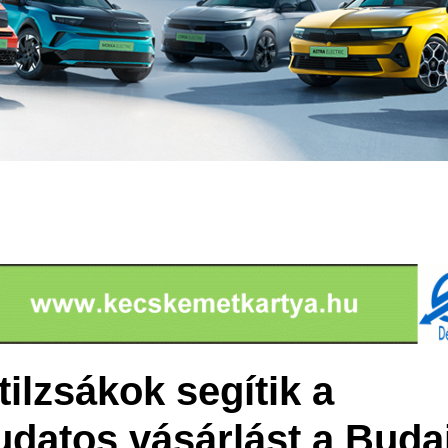
ilzsákok segítik a
udatos vásárlást a Budai