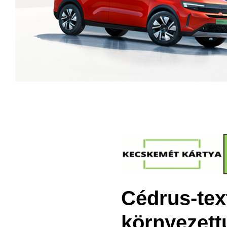
Cédrus-text
környezett