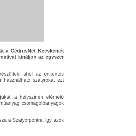
ntját a CédrusNet Kecskemét
natívát kínáljon az egyszer
készültek, ahol az önkéntes
r használható szatyrokat ezt
jukat, a helyszínen elérhető
os műanyag csomagolóanyagok
ssza a Szatyorpontra, így azok