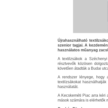
Újrahasználható textilzsák
szenior tagjai. A kezdemén
használatos műanyag zacsk
A textilzsákok a Széchenyi
résztvevők közösen dolgozta
követően átadták a Budai utc
A rendszer lényege, hogy az
textilzsákokat használhatj
használatát.
A Kecskeméti Piac arra kéri a
mások számára is elérhetők 