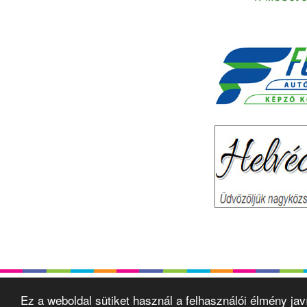
Ez a weboldal sütiket használ a felhasználói élmény ja