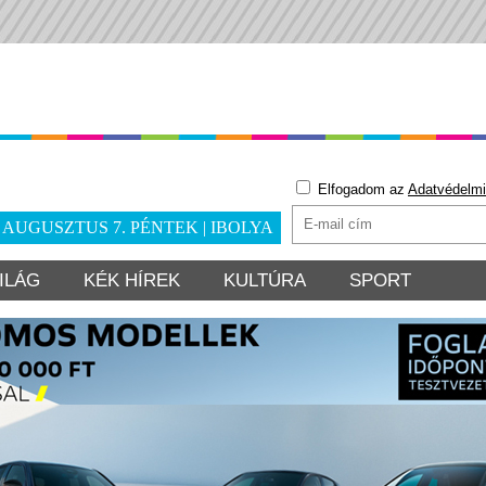
Elfogadom az
Adatvédelmi
. AUGUSZTUS 7. PÉNTEK | IBOLYA
ILÁG
KÉK HÍREK
KULTÚRA
SPORT