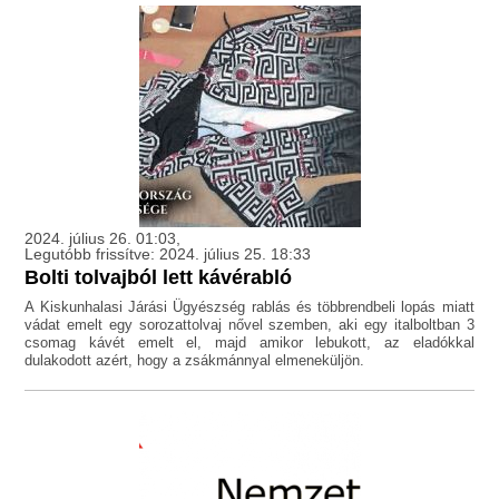
2024. július 26. 01:03,
Legutóbb frissítve: 2024. július 25. 18:33
Bolti tolvajból lett kávérabló
A Kiskunhalasi Járási Ügyészség rablás és többrendbeli lopás miatt
vádat emelt egy sorozattolvaj nővel szemben, aki egy italboltban 3
csomag kávét emelt el, majd amikor lebukott, az eladókkal
dulakodott azért, hogy a zsákmánnyal elmeneküljön.