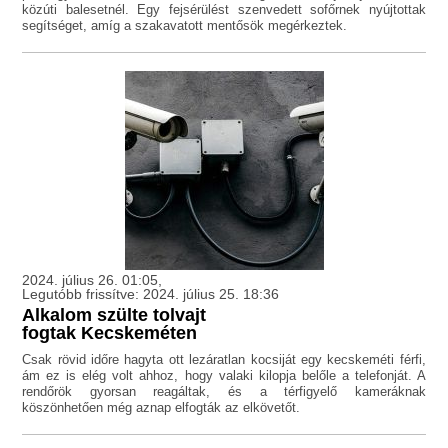
közúti balesetnél. Egy fejsérülést szenvedett sofőrnek nyújtottak
segítséget, amíg a szakavatott mentősök megérkeztek.
2024. július 26. 01:05,
Legutóbb frissítve: 2024. július 25. 18:36
Alkalom szülte tolvajt
fogtak Kecskeméten
Csak rövid időre hagyta ott lezáratlan kocsiját egy kecskeméti férfi,
ám ez is elég volt ahhoz, hogy valaki kilopja belőle a telefonját. A
rendőrök gyorsan reagáltak, és a térfigyelő kameráknak
köszönhetően még aznap elfogták az elkövetőt.