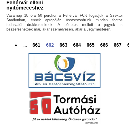
Fehérvár elleni
nyitómeccshez
Vasárnap 18 óra 50 perckor a Fehérvár FC-t fogadjuk a Széktói
Stadionban, ennek apropóján összeszedtünk minden fontos
tudnivalót drukkereinknek. A bérletek mellett a jegyek is
beszerezhetőek már, akár személyesen, akár a Jegymesteren.
«
...
661
662
663
664
665
666
667