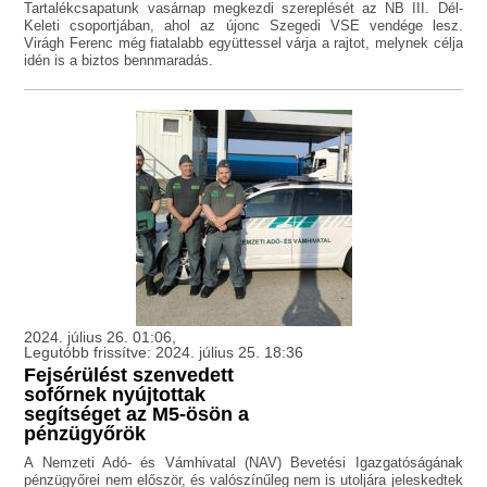
Tartalékcsapatunk vasárnap megkezdi szereplését az NB III. Dél-
Keleti csoportjában, ahol az újonc Szegedi VSE vendége lesz.
Virágh Ferenc még fiatalabb együttessel várja a rajtot, melynek célja
idén is a biztos bennmaradás.
2024. július 26. 01:06,
Legutóbb frissítve: 2024. július 25. 18:36
Fejsérülést szenvedett
sofőrnek nyújtottak
segítséget az M5-ösön a
pénzügyőrök
A Nemzeti Adó- és Vámhivatal (NAV) Bevetési Igazgatóságának
pénzügyőrei nem először, és valószínűleg nem is utoljára jeleskedtek