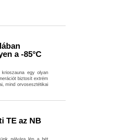
ulában
yen a -85°C
 krioszauna egy olyan
nerációt biztosít extrém
, mind orvosesztétikai
ti TE az NB
sünk pályára lép a hét