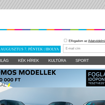
Elfogadom az
Adatvédelmi
. AUGUSZTUS 7. PÉNTEK | IBOLYA
ILÁG
KÉK HÍREK
KULTÚRA
SPORT