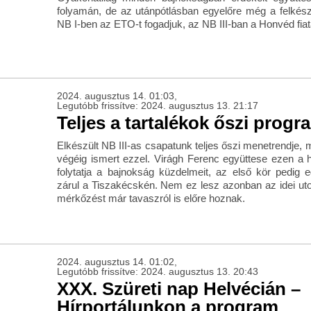
folyamán, de az utánpótlásban egyelőre még a felkészü
NB I-ben az ETO-t fogadjuk, az NB III-ban a Honvéd fiat
2024. augusztus 14. 01:03,
Legutóbb frissítve: 2024. augusztus 13. 21:17
Teljes a tartalékok őszi progr
Elkészült NB III-as csapatunk teljes őszi menetrendje
végéig ismert ezzel. Virágh Ferenc együttese ezen a h
folytatja a bajnokság küzdelmeit, az első kör pedig 
zárul a Tiszakécskén. Nem ez lesz azonban az idei utol
mérkőzést már tavaszról is előre hoznak.
2024. augusztus 14. 01:02,
Legutóbb frissítve: 2024. augusztus 13. 20:43
XXX. Szüreti nap Helvécián –
Hírportálunkon a program