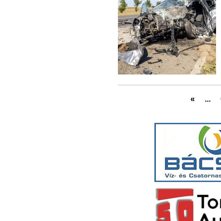
«
...