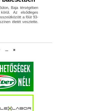
őúton, Baja térségében
örül. Az elsődleges
összeütközött a főút 93-
zínen életét vesztette.
0
...
»