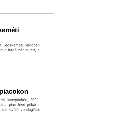
keméti
r a Kecskeméti Fürdőben
t a fürdő zárva tart, a
 piacokon
zeti ünnepünkön, 2024.
tcai piac friss pékáru,
mint kiváló vendéglátói