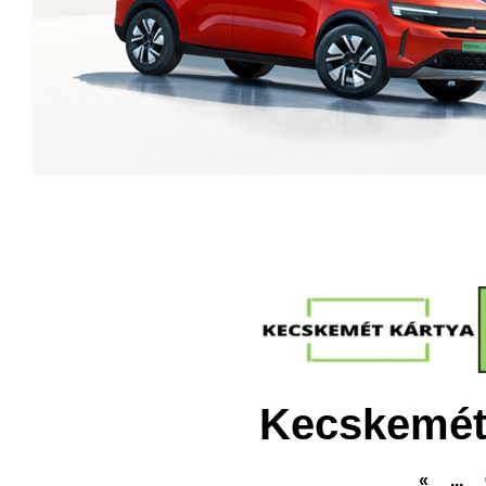
Kecskemét
«
...