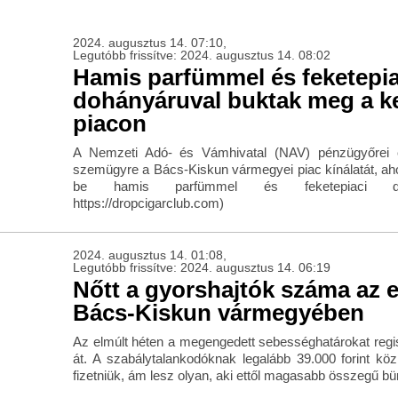
2024. augusztus 14. 07:10,
Legutóbb frissítve: 2024. augusztus 14. 08:02
Hamis parfümmel és feketepia
dohányáruval buktak meg a k
piacon
A Nemzeti Adó- és Vámhivatal (NAV) pénzügyőrei ci
szemügyre a Bács-Kiskun vármegyei piac kínálatát, ahol
be hamis parfümmel és feketepiaci dohá
https://dropcigarclub.com)
2024. augusztus 14. 01:08,
Legutóbb frissítve: 2024. augusztus 14. 06:19
Nőtt a gyorshajtók száma az 
Bács-Kiskun vármegyében
Az elmúlt héten a megengedett sebességhatárokat regis
át. A szabálytalankodóknak legalább 39.000 forint közi
fizetniük, ám lesz olyan, aki ettől magasabb összegű bü