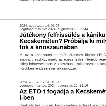
2024. augusztus 14. 01:05,
Legutóbb frissítve: 2024. augusztus 13. 20:44
Jótékony felfrissülés a kánik
Kecskeméten? Próbálja ki mil
fok a krioszaunában
Mi az a krioszauna és miért érdemes kipróbálni? A
innovatív eszköz, amely az egész testre kiterjedő rege
hideg hőmérsékleten. A krioszaunát mind orvosszakmai
körökben rendszeresen alkalmazzák.
2024. augusztus 14. 01:04,
Legutóbb frissítve: 2024. augusztus 13. 21:16
Az ETO-t fogadja a Kecskemé
I-ben
Gyakorlatilag minden bajnokságban érdekelt együtte