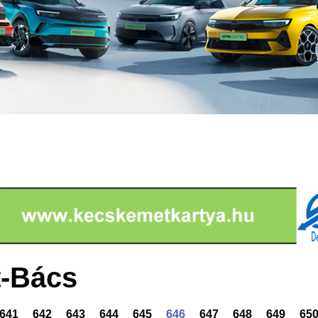
-Bács
641
642
643
644
645
646
647
648
649
65