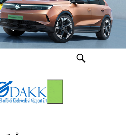
0
...
»