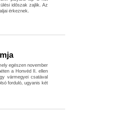
lési időszak zajlik. Az
aljai érkeznek.
amja
, mely egészen november
éten a Honvéd II. ellen
egy vármegyei csatával
só forduló, ugyanis két