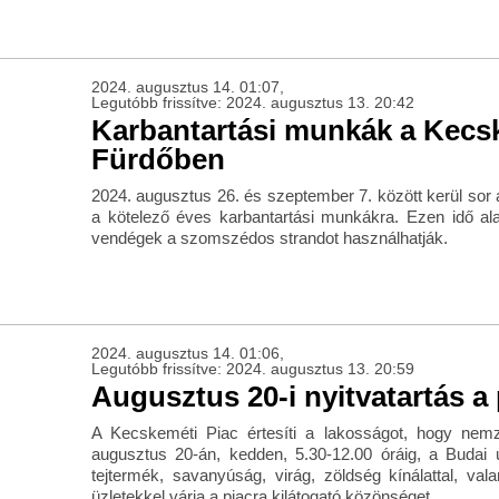
2024. augusztus 14. 01:07,
Legutóbb frissítve: 2024. augusztus 13. 20:42
Karbantartási munkák a Kecs
Fürdőben
2024. augusztus 26. és szeptember 7. között kerül so
a kötelező éves karbantartási munkákra. Ezen idő alat
vendégek a szomszédos strandot használhatják.
2024. augusztus 14. 01:06,
Legutóbb frissítve: 2024. augusztus 13. 20:59
Augusztus 20-i nyitvatartás a
A Kecskeméti Piac értesíti a lakosságot, hogy nem
augusztus 20-án, kedden, 5.30-12.00 óráig, a Budai u
tejtermék, savanyúság, virág, zöldség kínálattal, vala
üzletekkel várja a piacra kilátogató közönséget.