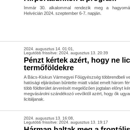
Immár 30. alkalommal rendezik meg a hagyomán
Helvécián 2024. szeptember 6-7. napján.
2024. augusztus 14. 01:01,
Legutóbb frissítve: 2024. augusztus 13. 20:39
Pénzt kértek azért, hogy ne lic
termőföldekre
A Bács-Kiskun Vármegyei Főügyészség többrendbeli ve
hatósági eljárásban bűntette miatt vádat emelt három fé
több földterület árverését megelőzően jogtalan előnyt kér
megvásárolni szándékozó vevőktől azért, hogy ők ugya
licitáljanak.
2024. augusztus 13. 16:08,
Legutóbb frissítve: 2024. augusztus 13. 19:17
Hárman haltak meg a frontáli