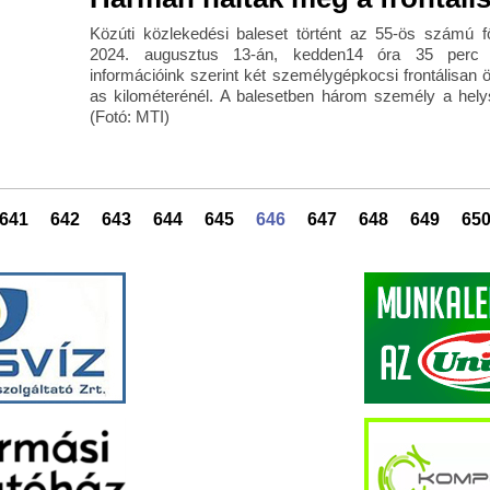
Közúti közlekedési baleset történt az 55-ös számú f
2024. augusztus 13-án, kedden14 óra 35 perc k
információink szerint két személygépkocsi frontálisan 
as kilométerénél. A balesetben három személy a helys
(Fotó: MTI)
641
642
643
644
645
646
647
648
649
65