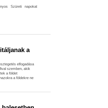
yos Szüreti napokat
itáljanak a
sztegetés elfogadása
rfival szemben, akik
tek a földet
nazokra a földekre ne
s balesetben