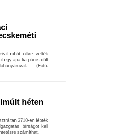
ci
ecskeméti
vil ruhát öltve vették
 egy apa-fia páros dőlt
nyáruval. (Fotó:
elmúlt héten
ztráltan 3710-en lépték
gazgatási bírságot kell
ntetésre számíthat.