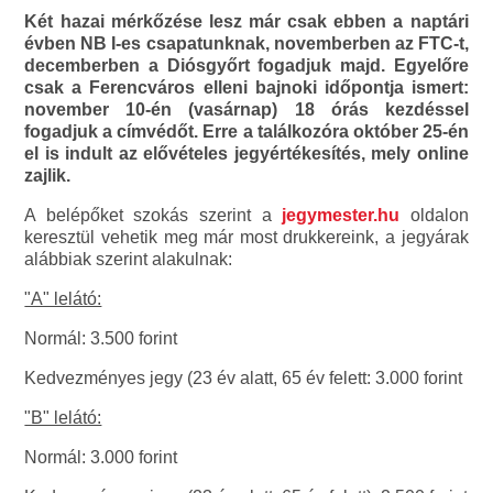
Két hazai mérkőzése lesz már csak ebben a naptári
évben NB I-es csapatunknak, novemberben az FTC-t,
decemberben a Diósgyőrt fogadjuk majd. Egyelőre
csak a Ferencváros elleni bajnoki időpontja ismert:
november 10-én (vasárnap) 18 órás kezdéssel
fogadjuk a címvédőt. Erre a találkozóra október 25-én
el is indult az elővételes jegyértékesítés, mely online
zajlik.
A belépőket szokás szerint a
jegymester.hu
oldalon
keresztül vehetik meg már most drukkereink, a jegyárak
alábbiak szerint alakulnak:
"A" lelátó:
Normál: 3.500 forint
Kedvezményes jegy (23 év alatt, 65 év felett: 3.000 forint
"B" lelátó:
Normál: 3.000 forint