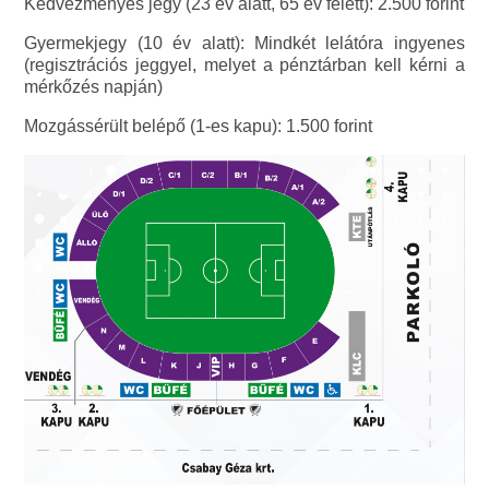
Kedvezményes jegy (23 év alatt, 65 év felett): 2.500 forint
Gyermekjegy (10 év alatt): Mindkét lelátóra ingyenes
(regisztrációs jeggyel, melyet a pénztárban kell kérni a
mérkőzés napján)
Mozgássérült belépő (1-es kapu): 1.500 forint