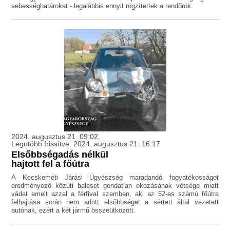
sebességhatárokat - legalábbis ennyit rögzítettek a rendőrök.
2024. augusztus 21. 09:02,
Legutóbb frissítve: 2024. augusztus 21. 16:17
Elsőbbségadás nélkül
hajtott fel a főútra
A Kecskeméti Járási Ügyészség maradandó fogyatékosságot
eredményező közúti baleset gondatlan okozásának vétsége miatt
vádat emelt azzal a férfival szemben, aki az 52-es számú főútra
felhajtása során nem adott elsőbbséget a sértett által vezetett
autónak, ezért a két jármű összeütközött.