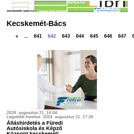
Kecskemét-Bács
«
...
641
642
643
644
645
646
647
2024. augusztus 21. 14:04,
Legutóbb frissítve: 2024. augusztus 21. 17:26
Álláshirdetés a Füredi
Autósiskola és Képző
Központ kecskeméti