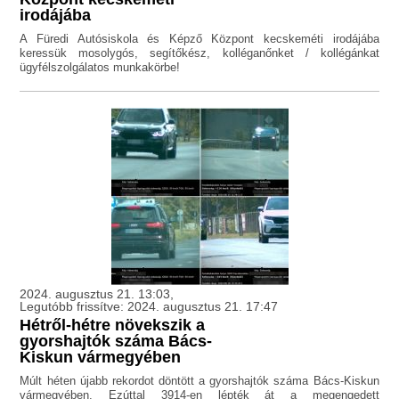
irodájába
A Füredi Autósiskola és Képző Központ kecskeméti irodájába
keressük mosolygós, segítőkész, kolléganőnket / kollégánkat
ügyfélszolgálatos munkakörbe!
2024. augusztus 21. 13:03,
Legutóbb frissítve: 2024. augusztus 21. 17:47
Hétről-hétre növekszik a
gyorshajtók száma Bács-
Kiskun vármegyében
Múlt héten újabb rekordot döntött a gyorshajtók száma Bács-Kiskun
vármegyében. Ezúttal 3914-en lépték át a megengedett