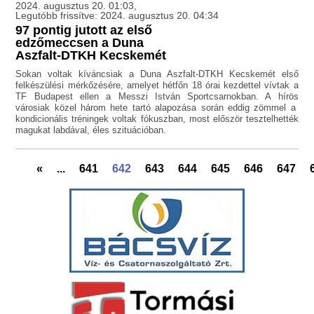
2024. augusztus 20. 01:03,
Legutóbb frissítve: 2024. augusztus 20. 04:34
97 pontig jutott az első
edzőmeccsen a Duna
Aszfalt-DTKH Kecskemét
Sokan voltak kíváncsiak a Duna Aszfalt-DTKH Kecskemét első
felkészülési mérkőzésére, amelyet hétfőn 18 órai kezdettel vívtak a
TF Budapest ellen a Messzi István Sportcsarnokban. A hírös
városiak közel három hete tartó alapozása során eddig zömmel a
kondicionális tréningek voltak fókuszban, most először tesztelhették
magukat labdával, éles szituációban.
«
...
641
642
643
644
645
646
647