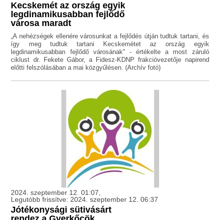
Kecskemét az ország egyik
legdinamikusabban fejlődő
városa maradt
„A nehézségek ellenére városunkat a fejlődés útján tudtuk tartani, és
így meg tudtuk tartani Kecskemétet az ország egyik
legdinamikusabban fejlődő városának" - értékelte a most záruló
ciklust dr. Fekete Gábor, a Fidesz-KDNP frakcióvezetője napirend
előtti felszólásában a mai közgyűlésen. (Archív fotó)
2024. szeptember 12. 01:07,
Legutóbb frissítve: 2024. szeptember 12. 06:37
Jótékonysági sütivásárt
rendez a Gyerkőcök