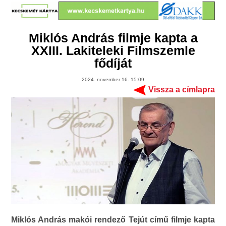
Miklós András filmje kapta a
XXIII. Lakiteleki Filmszemle
fődíját
2024. november 16. 15:09
Vissza a címlapra
Miklós András makói rendező Tejút című filmje kapta