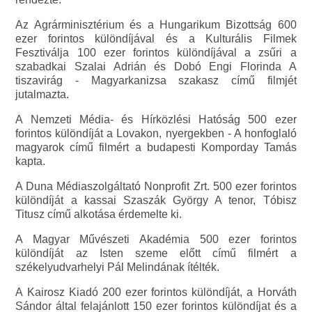
Az Agrárminisztérium és a Hungarikum Bizottság 600
ezer forintos különdíjával és a Kulturális Filmek
Fesztiválja 100 ezer forintos különdíjával a zsűri a
szabadkai Szalai Adrián és Dobó Engi Florinda A
tiszavirág - Magyarkanizsa szakasz című filmjét
jutalmazta.
A Nemzeti Média- és Hírközlési Hatóság 500 ezer
forintos különdíját a Lovakon, nyergekben - A honfoglaló
magyarok című filmért a budapesti Komporday Tamás
kapta.
A Duna Médiaszolgáltató Nonprofit Zrt. 500 ezer forintos
különdíját a kassai Szaszák György A tenor, Tóbisz
Titusz című alkotása érdemelte ki.
A Magyar Művészeti Akadémia 500 ezer forintos
különdíját az Isten szeme előtt című filmért a
székelyudvarhelyi Pál Melindának ítélték.
A Kairosz Kiadó 200 ezer forintos különdíját, a Horváth
Sándor által felajánlott 150 ezer forintos különdíjat és a