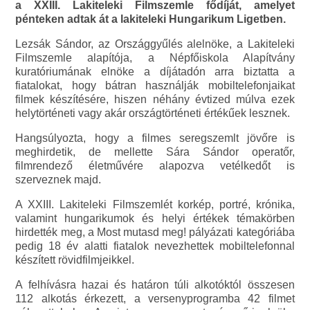
a XXIII. Lakiteleki Filmszemle fődíját, amelyet
pénteken adtak át a lakiteleki Hungarikum Ligetben.
Lezsák Sándor, az Országgyűlés alelnöke, a Lakiteleki
Filmszemle alapítója, a Népfőiskola Alapítvány
kuratóriumának elnöke a díjátadón arra biztatta a
fiatalokat, hogy bátran használják mobiltelefonjaikat
filmek készítésére, hiszen néhány évtized múlva ezek
helytörténeti vagy akár országtörténeti értékűek lesznek.
Hangsúlyozta, hogy a filmes seregszemlt jövőre is
meghirdetik, de mellette Sára Sándor operatőr,
filmrendező életművére alapozva vetélkedőt is
szerveznek majd.
A XXIII. Lakiteleki Filmszemlét korkép, portré, krónika,
valamint hungarikumok és helyi értékek témakörben
hirdették meg, a Most mutasd meg! pályázati kategóriába
pedig 18 év alatti fiatalok nevezhettek mobiltelefonnal
készített rövidfilmjeikkel.
A felhívásra hazai és határon túli alkotóktól összesen
112 alkotás érkezett, a versenyprogramba 42 filmet