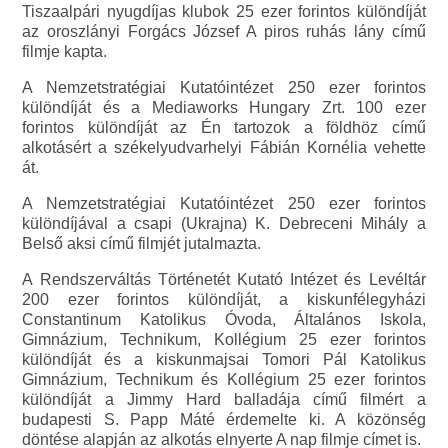
Tiszaalpári nyugdíjas klubok 25 ezer forintos különdíját
az oroszlányi Forgács József A piros ruhás lány című
filmje kapta.
A Nemzetstratégiai Kutatóintézet 250 ezer forintos
különdíját és a Mediaworks Hungary Zrt. 100 ezer
forintos különdíját az Én tartozok a földhöz című
alkotásért a székelyudvarhelyi Fábián Kornélia vehette
át.
A Nemzetstratégiai Kutatóintézet 250 ezer forintos
különdíjával a csapi (Ukrajna) K. Debreceni Mihály a
Belső aksi című filmjét jutalmazta.
A Rendszerváltás Történetét Kutató Intézet és Levéltár
200 ezer forintos különdíját, a kiskunfélegyházi
Constantinum Katolikus Óvoda, Általános Iskola,
Gimnázium, Technikum, Kollégium 25 ezer forintos
különdíját és a kiskunmajsai Tomori Pál Katolikus
Gimnázium, Technikum és Kollégium 25 ezer forintos
különdíját a Jimmy Hard balladája című filmért a
budapesti S. Papp Máté érdemelte ki. A közönség
döntése alapján az alkotás elnyerte A nap filmje címet is.