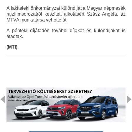
A lakiteleki önkormányzat különdíját a Magyar népmesék
rajzfilmsorozatról készített alkotásért Szász Angéla, az
MTVA munkatársa vehette át.
A pénteki díjátadón további díjakat és különdíjakat is
átadtak.
(MTI)