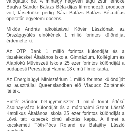
válogattak be. A mintegy negyven tagú zsűri elnöke
Buglya Sándor Balázs Béla-díjas filmrendező, producer
volt, társelnöke pedig Sára Balázs Balázs Béla-díjas
operatőr, egyetemi docens.
Miklós András alkotásával Kövér Lászlónak, az
Országgyűlés elnökének 1 millió forintos különdíját
érdemelte ki.
Az OTP Bank 1 millió forintos különdíját és a
tiszakécskei Általános Iskola, Gimnázium, Kollégium és
Alapfokú Művészeti Iskola 25 ezer forintos különdíját a
budapesti Peresztegi Hanna 18 című filmje kapta.
Az Energiaügyi Minisztérium 1 millió forintos különdíját
az ausztráliai Queenslandben élő Vladucz Zoltánnak
ítélték.
Pintér Sándor belügyminiszter 1 millió forint értékű
Zsolnay-váza különdíját és a mórahalmi Szent László
Katolikus Általános Iskola 25 ezer forintos különdíját a
Lóvá tett kupecek című alkotás kapta. A filmet a
kecskeméti Tóth-Pócs Roland és Balajthy László
rendezte.