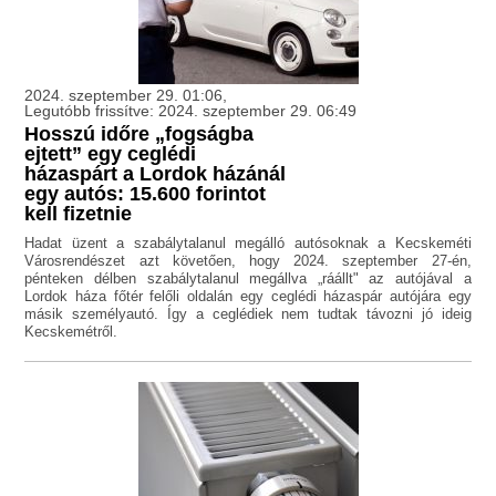
2024. szeptember 29. 01:06,
Legutóbb frissítve: 2024. szeptember 29. 06:49
Hosszú időre „fogságba
ejtett” egy ceglédi
házaspárt a Lordok házánál
egy autós: 15.600 forintot
kell fizetnie
Hadat üzent a szabálytalanul megálló autósoknak a Kecskeméti
Városrendészet azt követően, hogy 2024. szeptember 27-én,
pénteken délben szabálytalanul megállva „ráállt" az autójával a
Lordok háza főtér felőli oldalán egy ceglédi házaspár autójára egy
másik személyautó. Így a ceglédiek nem tudtak távozni jó ideig
Kecskemétről.