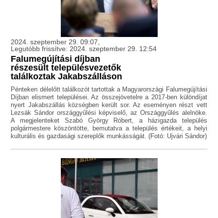
2024. szeptember 29. 09:07,
Legutóbb frissítve: 2024. szeptember 29. 12:54
Falumegújítási díjban
részesült településvezetők
találkoztak Jakabszálláson
Pénteken délelőtt találkozót tartottak a Magyarországi Falumegújítási
Díjban elismert települései. Az összejövetelre a 2017-ben különdíjat
nyert Jakabszállás községben került sor. Az eseményen részt vett
Lezsák Sándor országgyűlési képviselő, az Országgyűlés alelnöke.
A megjelenteket Szabó György Róbert, a házigazda település
polgármestere köszöntötte, bemutatva a település értékeit, a helyi
kulturális és gazdasági szereplők munkásságát. (Fotó: Ujvári Sándor)