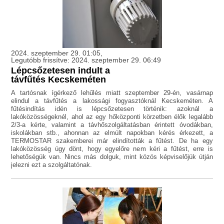
2024. szeptember 29. 01:05,
Legutóbb frissítve: 2024. szeptember 29. 06:49
Lépcsőzetesen indult a
távfűtés Kecskeméten
A tartósnak ígérkező lehűlés miatt szeptember 29-én, vasárnap
elindul a távfűtés a lakossági fogyasztóknál Kecskeméten. A
fűtésindítás idén is lépcsőzetesen történik: azoknál a
lakóközösségeknél, ahol az egy hőközponti körzetben élők legalább
2/3-a kérte, valamint a távhőszolgáltatásban érintett óvodákban,
iskolákban stb., ahonnan az elmúlt napokban kérés érkezett, a
TERMOSTAR szakemberei már elindították a fűtést. De ha egy
lakóközösség úgy dönt, hogy egyelőre nem kéri a fűtést, erre is
lehetőségük van. Nincs más dolguk, mint közös képviselőjük útján
jelezni ezt a szolgáltatónak.