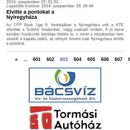
2024. szeptember 29. 01:02,
Legutóbb frissítve: 2024. szeptember 29. 06:48
Elvitte a pontokat a
Nyíregyháza
Az OTP Bank Liga 8. fordulójában a Nyíregyháza volt a KTE
ellenfele a Széktói Stadionban, végig szakadó esőben. A jó hazai
kezdést Kovácsréti bombája hűtötte le, s mivel a folytatásban nem
sikerült a kapuba találni, az előnyét növelni tudó Nyíregyháza elvitte
a pontokat.
«
...
601
602
603
604
605
606
607