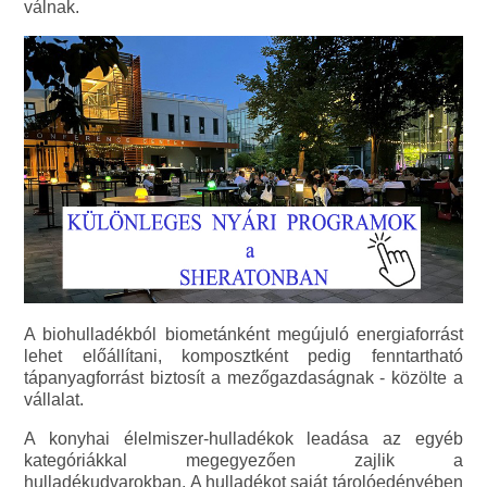
válnak.
A biohulladékból biometánként megújuló energiaforrást
lehet előállítani, komposztként pedig fenntartható
tápanyagforrást biztosít a mezőgazdaságnak - közölte a
vállalat.
A konyhai élelmiszer-hulladékok leadása az egyéb
kategóriákkal megegyezően zajlik a
hulladékudvarokban. A hulladékot saját tárolóedényében