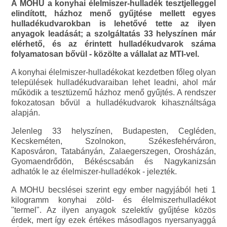
A MOHU a konyhai élelmiszer-hulladék tesztjelleggel
elindított, házhoz menő gyűjtése mellett egyes
hulladékudvarokban is lehetővé tette az ilyen
anyagok leadását; a szolgáltatás 33 helyszínen már
elérhető, és az érintett hulladékudvarok száma
folyamatosan bővül - közölte a vállalat az MTI-vel.
A konyhai élelmiszer-hulladékokat kezdetben főleg olyan
települések hulladékudvaraiban lehet leadni, ahol már
működik a tesztüzemű házhoz menő gyűjtés. A rendszer
fokozatosan bővül a hulladékudvarok kihasználtsága
alapján.
Jelenleg 33 helyszínen, Budapesten, Cegléden,
Kecskeméten, Szolnokon, Székesfehérváron,
Kaposváron, Tatabányán, Zalaegerszegen, Orosházán,
Gyomaendrődön, Békéscsabán és Nagykanizsán
adhatók le az élelmiszer-hulladékok - jelezték.
A MOHU becslései szerint egy ember nagyjából heti 1
kilogramm konyhai zöld- és élelmiszerhulladékot
"termel". Az ilyen anyagok szelektív gyűjtése közös
érdek, mert így ezek értékes másodlagos nyersanyaggá