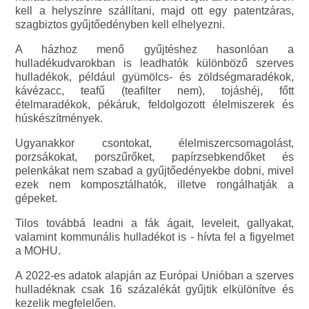
kell a helyszínre szállítani, majd ott egy patentzáras,
szagbiztos gyűjtőedényben kell elhelyezni.
A házhoz menő gyűjtéshez hasonlóan a
hulladékudvarokban is leadhatók különböző szerves
hulladékok, például gyümölcs- és zöldségmaradékok,
kávézacc, teafű (teafilter nem), tojáshéj, főtt
ételmaradékok, pékáruk, feldolgozott élelmiszerek és
húskészítmények.
Ugyanakkor csontokat, élelmiszercsomagolást,
porzsákokat, porszűrőket, papírzsebkendőket és
pelenkákat nem szabad a gyűjtőedényekbe dobni, mivel
ezek nem komposztálhatók, illetve rongálhatják a
gépeket.
Tilos továbbá leadni a fák ágait, leveleit, gallyakat,
valamint kommunális hulladékot is - hívta fel a figyelmet
a MOHU.
A 2022-es adatok alapján az Európai Unióban a szerves
hulladéknak csak 16 százalékát gyűjtik elkülönítve és
kezelik megfelelően.