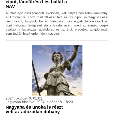
cipőt, láncfűrészt és baltát a
NAV
A NAV egy összehangolt akcióban, két helyszínen több kamionnyi
árut foglalt le. Több mint 10 ezer férfi és női cipőt, mintegy 40 ezer
láncfűrészt, fűnyírót, baltát, kalapácsot és egyéb barkácseszközt
vont hatósági felügyelet alá a hivatal azért, mert az érintett cégek
csaltak a fuvarozási adatokkal, és az áruk eredetét, tulajdonjogát
sem tudták hitelt érdemlően igazolni.
2024. október 9. 01:01,
Legutóbb frissítve: 2024. október 8. 18:23
Nagyapa és unoka is részt
vett az adózatlan dohány