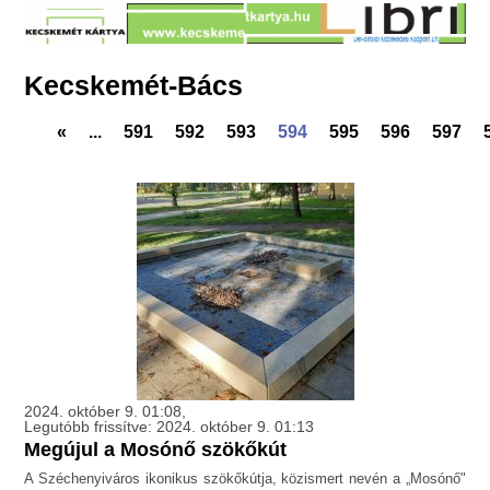
Kecskemét-Bács
«
...
591
592
593
594
595
596
597
2024. október 9. 01:08,
Legutóbb frissítve: 2024. október 9. 01:13
Megújul a Mosónő szökőkút
A Széchenyiváros ikonikus szökőkútja, közismert nevén a „Mosónő"