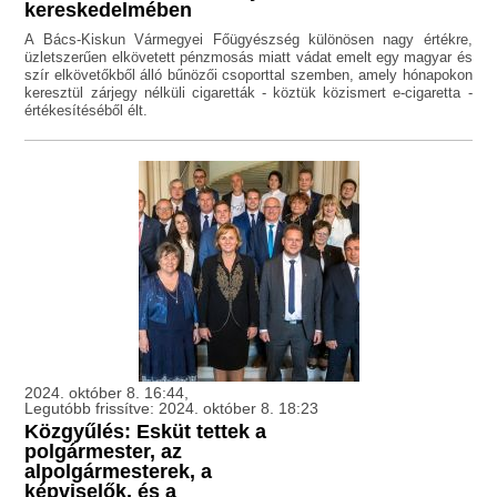
kereskedelmében
A Bács-Kiskun Vármegyei Főügyészség különösen nagy értékre,
üzletszerűen elkövetett pénzmosás miatt vádat emelt egy magyar és
szír elkövetőkből álló bűnözői csoporttal szemben, amely hónapokon
keresztül zárjegy nélküli cigaretták - köztük közismert e-cigaretta -
értékesítéséből élt.
2024. október 8. 16:44,
Legutóbb frissítve: 2024. október 8. 18:23
Közgyűlés: Esküt tettek a
polgármester, az
alpolgármesterek, a
képviselők, és a