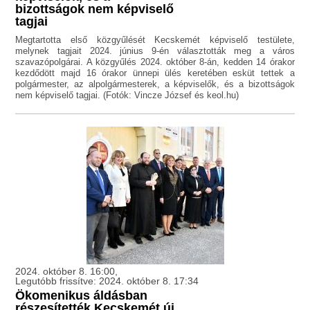
bizottságok nem képviselő
tagjai
Megtartotta első közgyűlését Kecskemét képviselő testülete,
melynek tagjait 2024. június 9-én választották meg a város
szavazópolgárai. A közgyűlés 2024. október 8-án, kedden 14 órakor
kezdődött majd 16 órakor ünnepi ülés keretében esküt tettek a
polgármester, az alpolgármesterek, a képviselők, és a bizottságok
nem képviselő tagjai. (Fotók: Vincze József és keol.hu)
2024. október 8. 16:00,
Legutóbb frissítve: 2024. október 8. 17:34
Ökomenikus áldásban
részesítették Kecskemét új