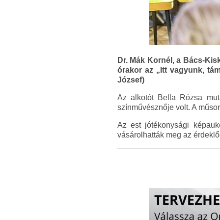
Dr. Mák Kornél, a Bács-Kis
órakor az „Itt vagyunk, tá
József)
Az alkotót Bella Rózsa mu
színművésznője volt. A műso
Az est jótékonysági képaukci
vásárolhatták meg az érdeklő