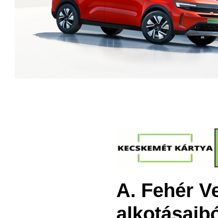
A. Fehér V
alkotásaibó