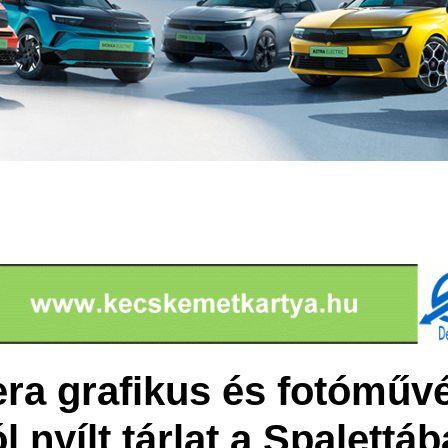
era grafikus és fotóműv
l nyílt tárlat a Spalettá