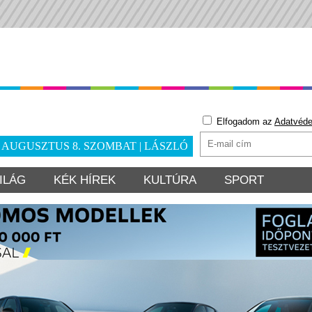
Elfogadom az
Adatvéde
. AUGUSZTUS 8. SZOMBAT | LÁSZLÓ
ILÁG
KÉK HÍREK
KULTÚRA
SPORT