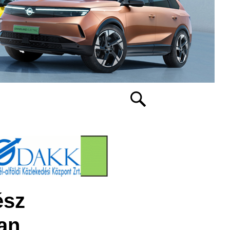
ész
ban