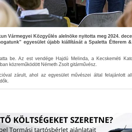
kun Vármegyei Közgyűlés alelnöke nyitotta meg 2024. dec
mogatunk" egyesület újabb kiállítását a Spaletta Étterem 
tatta be. Az est vendége Hajdú Melinda, a Kecskeméti Kat
rban közreműködött Németh Zsolt gitárművész.
óval zárult, ahol az egyesület művészei által felajánlott a
dők.