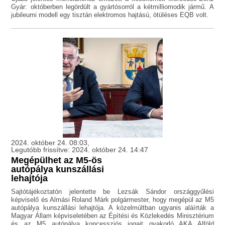
Gyár: októberben legördült a gyártósorról a kétmilliomodik jármű. A
jubileumi modell egy tisztán elektromos hajtású, ötüléses EQB volt.
2024. október 24. 08:03,
Legutóbb frissítve: 2024. október 24. 14:47
Megépülhet az M5-ös
autópálya kunszállási
lehajtója
Sajtótájékoztatón jelentette be Lezsák Sándor országgyűlési
képviselő és Almási Roland Márk polgármester, hogy megépül az M5
autópálya kunszállási lehajtója. A közelmúltban ugyanis aláírták a
Magyar Állam képviseletében az Építési és Közlekedés Minisztérium
és az M5 autópálya koncessziós jogait gyakorló AKA Alföld