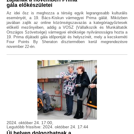
gála előkészületei
Az idei ősz is meghozza a térség egyik legrangosabb kulturális
eseményét, a 19. Bács-Kiskun vármegyei Prima gálát. Miközben
javában zajlik az online közönségszavazás a kategóriagyőztesek
előkelő mezőnyében, addig a VOSZ (Vállalkozók és Munkáltatók
Országos Szövetsége) vármegyei elnöksége nyilvánosságra hozta a
19. Prima díjátadó gála időpontját és helyszínét, mely a kecskeméti
Four Points By Sheraton dísztermében kerül megrendezésre
november 22-én.
2024. október 24. 17:00,
Legutóbb frissítve: 2024. október 24. 17:44
Új helyen dolgozhatnak a