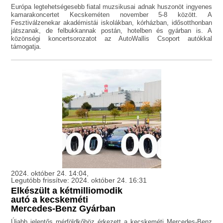
Európa legtehetségesebb fiatal muzsikusai adnak huszonöt ingyenes
kamarakoncertet Kecskeméten november 5-8 között. A
Fesztiválzenekar akadémistái iskolákban, kórházban, idősotthonban
játszanak, de felbukkannak postán, hotelben és gyárban is. A
közönségi koncertsorozatot az AutoWallis Csoport autókkal
támogatja.
2024. október 24. 14:04,
Legutóbb frissítve: 2024. október 24. 16:31
Elkészült a kétmilliomodik
autó a kecskeméti
Mercedes-Benz Gyárban
Újabb jelentős mérföldkőhöz érkezett a kecskeméti Mercedes-Benz