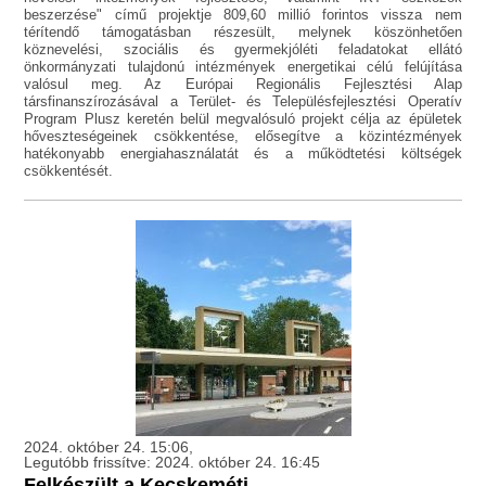
beszerzése" című projektje 809,60 millió forintos vissza nem
térítendő támogatásban részesült, melynek köszönhetően
köznevelési, szociális és gyermekjóléti feladatokat ellátó
önkormányzati tulajdonú intézmények energetikai célú felújítása
valósul meg. Az Európai Regionális Fejlesztési Alap
társfinanszírozásával a Terület- és Településfejlesztési Operatív
Program Plusz keretén belül megvalósuló projekt célja az épületek
hőveszteségeinek csökkentése, elősegítve a közintézmények
hatékonyabb energiahasználatát és a működtetési költségek
csökkentését.
2024. október 24. 15:06,
Legutóbb frissítve: 2024. október 24. 16:45
Felkészült a Kecskeméti