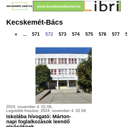
Kecskemét-Bács
«
...
571
572
573
574
575
576
577
2024. november 4. 01:06,
Legutóbb frissítve: 2024. november 4. 02:58
Iskolába hívogató: Márton-
napi foglalkozások leendő
elsősöknek