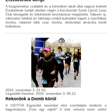
A kisgyermekes családok és a környéken lakók által nagyon kedvelt
Érzékelések kertjét október végén a Kecskeméti Szent László Lions
Club támogatók és önkéntesek bevonásával megújította. Teljesen új,
változatos felületű és faktúrájú szilárd burkolatot kapott a mezítlábas
ösvény, valamint több száz növény, elsősorban árvácska került
kiültetésre.
2024. november 3. 01:03,
Legutóbb frissítve: 2024. november 3. 06:12
Rekordok a Domb körül
A IUSTITIA Egyesület november első szombatján rendezte a
hagyományos „Fuss egy napot!" 6 órás verseny ezévi utolsó