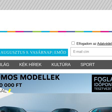
Elfogadom az
Adatvédel
. AUGUSZTUS 9. VASÁRNAP | EMŐD
ILÁG
KÉK HÍREK
KULTÚRA
SPORT