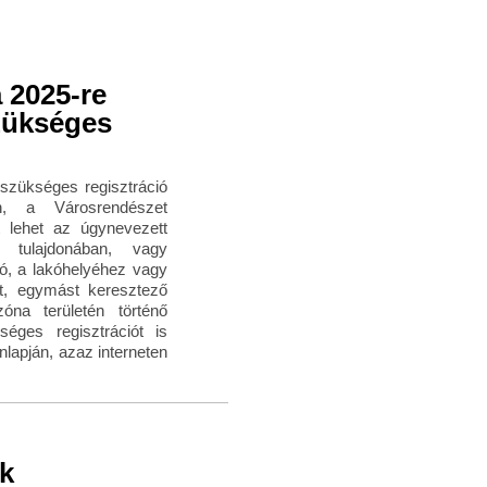
 2025-re
szükséges
szükséges regisztráció
n, a Városrendészet
tt lehet az úgynevezett
 tulajdonában, vagy
ó, a lakóhelyéhez vagy
ét, egymást keresztező
a területén történő
séges regisztrációt is
nlapján, azaz interneten
ek