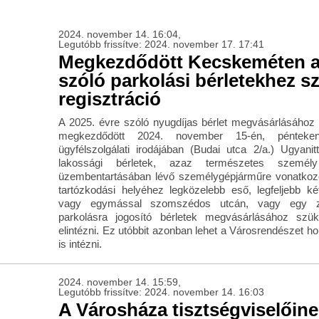
2024. november 14. 16:04,
Legutóbb frissítve: 2024. november 17. 17:41
Megkezdődött Kecskeméten a
szóló parkolási bérletekhez 
regisztráció
A 2025. évre szóló nyugdíjas bérlet megvásárlásához 
megkezdődött 2024. november 15-én, pénteke
ügyfélszolgálati irodájában (Budai utca 2/a.) Ugyani
lakossági bérletek, azaz természetes személy
üzembentartásában lévő személygépjárműre vonatkoz
tartózkodási helyéhez legközelebb eső, legfeljebb k
vagy egymással szomszédos utcán, vagy egy zón
parkolásra jogosító bérletek megvásárlásához szük
elintézni. Ez utóbbit azonban lehet a Városrendészet ho
is intézni.
2024. november 14. 15:59,
Legutóbb frissítve: 2024. november 14. 16:03
A Városháza tisztségviselőin