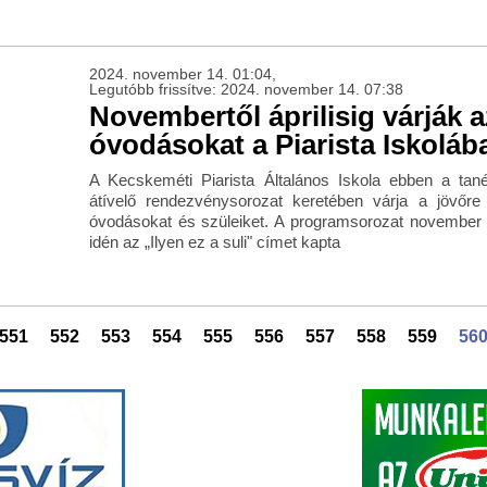
2024. november 14. 01:04,
Legutóbb frissítve: 2024. november 14. 07:38
Novembertől áprilisig várják a
óvodásokat a Piarista Iskoláb
A Kecskeméti Piarista Általános Iskola ebben a ta
átívelő rendezvénysorozat keretében várja a jövőre
óvodásokat és szüleiket. A programsorozat november 
idén az „Ilyen ez a suli" címet kapta
551
552
553
554
555
556
557
558
559
56