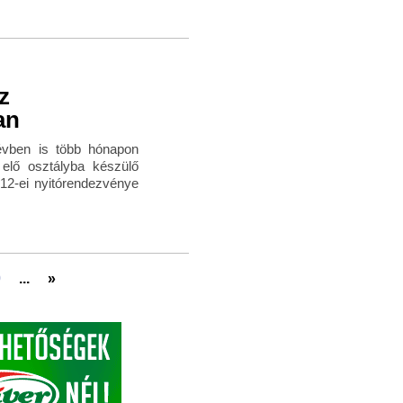
z
an
névben is több hónapon
 elő osztályba készülő
12-ei nyitórendezvénye
0
...
»