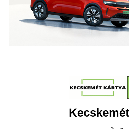
Kecskemét
«
...