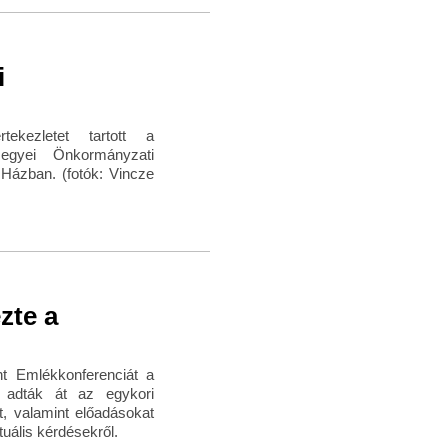
i
ekezletet tartott a
egyei Önkormányzati
Házban. (fotók: Vincze
ezte a
t Emlékkonferenciát a
 adták át az egykori
t, valamint előadásokat
tuális kérdésekről.