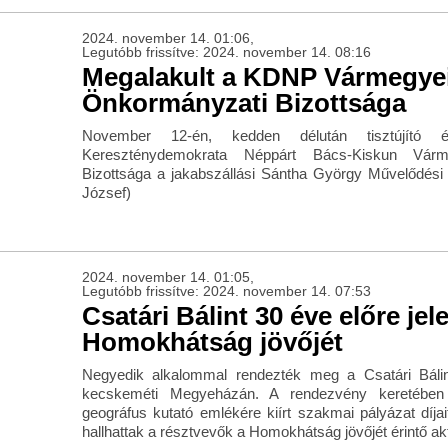
2024. november 14. 01:06,
Legutóbb frissítve: 2024. november 14. 08:16
Megalakult a KDNP Vármegye
Önkormányzati Bizottsága
November 12-én, kedden délután tisztújító ért
Kereszténydemokrata Néppárt Bács-Kiskun Várm
Bizottsága a jakabszállási Sántha György Művelődési 
József)
2024. november 14. 01:05,
Legutóbb frissítve: 2024. november 14. 07:53
Csatári Bálint 30 éve előre jel
Homokhátság jövőjét
Negyedik alkalommal rendezték meg a Csatári Bálin
kecskeméti Megyeházán. A rendezvény keretében
geográfus kutató emlékére kiírt szakmai pályázat díjai
hallhattak a résztvevők a Homokhátság jövőjét érintő ak