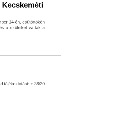
a Kecskeméti
er 14-én, csütörtökön
 és a szüleiket várták a
d tájékoztatást: + 36/30