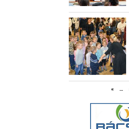
«
...