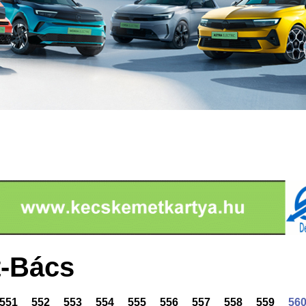
-Bács
551
552
553
554
555
556
557
558
559
56