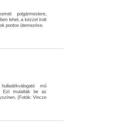
emét polgármestere,
en lehet, a kézzel írott
pok pontos ütemezése.
 hulladékválogató mű
n. Ezt mutatták be az
yszínen. (Fotók: Vincze