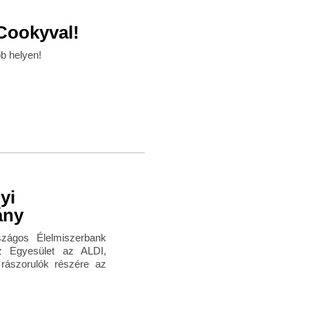
 Cookyval!
bb helyen!
yi
ány
zágos Élelmiszerbank
Az Egyesület az ALDI,
 rászorulók részére az