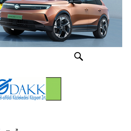
0
...
»