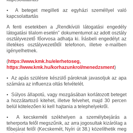
• A beteget megilleti az egyházi személlyel való
kapcsolattartás
A fenti esetekben a „Rendkívüli látogatási engedély
látogatási tilalom esetén" dokumentumot az adott osztály
osztályvezető főorvosa adhatja ki. Írásbeli engedélyt az
illetékes osztályvezetőtől telefonon, illetve e-mailben
igényelhetnek.
(
https://www.kmk.hu/elerhetoseg,
https://www.kmk.hu/korhazunkrol/menedzsment
)
• Az apás szülésre készülő pároknak javasoljuk az apa
számára az influenza oltás felvételét.
• Súlyos állapotú, vagy mozgásában korlátozott beteget
a hozzátartozó kitehet, illetve felvehet, majd 30 percen
belül kötelezően ki kell hajtania a telephelyekről.
• A kecskeméti székhelyen a személybejárás a
teherporta felől megszűnik, az arra jogosultak kizárólag a
főbejárat felől (Kecskemét, Nyíri út 38.) közelíthetik meg