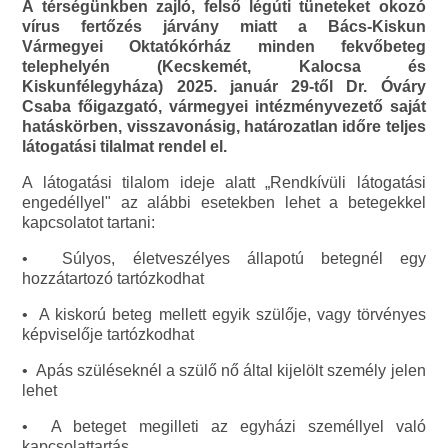
A térségünkben zajló, felső légúti tüneteket okozó
vírus fertőzés járvány miatt a Bács-Kiskun
Vármegyei Oktatókórház minden fekvőbeteg
telephelyén (Kecskemét, Kalocsa és
Kiskunfélegyháza) 2025. január 29-től Dr. Óváry
Csaba főigazgató, vármegyei intézményvezető saját
hatáskörben, visszavonásig, határozatlan időre teljes
látogatási tilalmat rendel el.
A látogatási tilalom ideje alatt „Rendkívüli látogatási
engedéllyel" az alábbi esetekben lehet a betegekkel
kapcsolatot tartani:
• Súlyos, életveszélyes állapotú betegnél egy
hozzátartozó tartózkodhat
• A kiskorú beteg mellett egyik szülője, vagy törvényes
képviselője tartózkodhat
• Apás szüléseknél a szülő nő által kijelölt személy jelen
lehet
• A beteget megilleti az egyházi személlyel való
kapcsolattartás