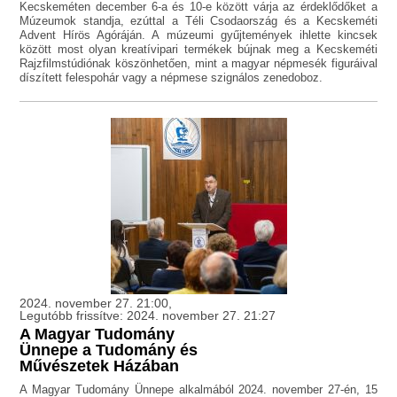
Kecskeméten december 6-a és 10-e között várja az érdeklődőket a
Múzeumok standja, ezúttal a Téli Csodaország és a Kecskeméti
Advent Hírös Agóráján. A múzeumi gyűjtemények ihlette kincsek
között most olyan kreatívipari termékek bújnak meg a Kecskeméti
Rajzfilmstúdiónak köszönhetően, mint a magyar népmesék figuráival
díszített felespohár vagy a népmese szignálos zenedoboz.
2024. november 27. 21:00,
Legutóbb frissítve: 2024. november 27. 21:27
A Magyar Tudomány
Ünnepe a Tudomány és
Művészetek Házában
A Magyar Tudomány Ünnepe alkalmából 2024. november 27-én, 15