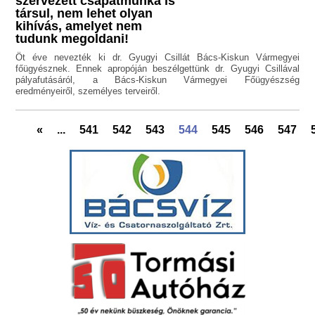
szervezett csapatmunka is
társul, nem lehet olyan
kihívás, amelyet nem
tudunk megoldani!
Öt éve nevezték ki dr. Gyugyi Csillát Bács-Kiskun Vármegyei
főügyésznek. Ennek apropóján beszélgettünk dr. Gyugyi Csillával
pályafutásáról, a Bács-Kiskun Vármegyei Főügyészség
eredményeiről, személyes terveiről.
«
...
541
542
543
544
545
546
547