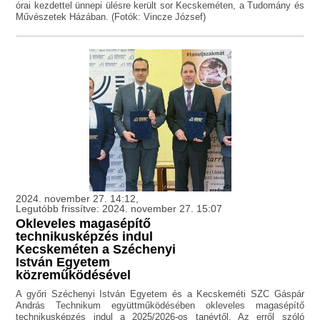
órai kezdettel ünnepi ülésre került sor Kecskeméten, a Tudomány és
Művészetek Házában. (Fotók: Vincze József)
2024. november 27. 14:12,
Legutóbb frissítve: 2024. november 27. 15:07
Okleveles magasépítő
technikusképzés indul
Kecskeméten a Széchenyi
István Egyetem
közreműködésével
A győri Széchenyi István Egyetem és a Kecskeméti SZC Gáspár
András Technikum együttműködésében okleveles magasépítő
technikusképzés indul a 2025/2026-os tanévtől. Az erről szóló