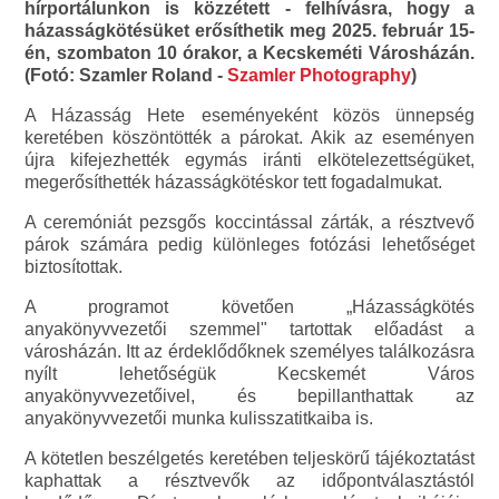
hírportálunkon is közzétett - felhívásra, hogy a
házasságkötésüket erősíthetik meg 2025. február 15-
én, szombaton 10 órakor, a Kecskeméti Városházán.
(Fotó: Szamler Roland -
Szamler Photography
)
A Házasság Hete eseményeként közös ünnepség
keretében köszöntötték a párokat. Akik az eseményen
újra kifejezhették egymás iránti elkötelezettségüket,
megerősíthették házasságkötéskor tett fogadalmukat.
A ceremóniát pezsgős koccintással zárták, a résztvevő
párok számára pedig különleges fotózási lehetőséget
biztosítottak.
A programot követően „Házasságkötés
anyakönyvvezetői szemmel" tartottak előadást a
városházán. Itt az érdeklődőknek személyes találkozásra
nyílt lehetőségük Kecskemét Város
anyakönyvvezetőivel, és bepillanthattak az
anyakönyvvezetői munka kulisszatitkaiba is.
A kötetlen beszélgetés keretében teljeskörű tájékoztatást
kaphattak a résztvevők az időpontválasztástól