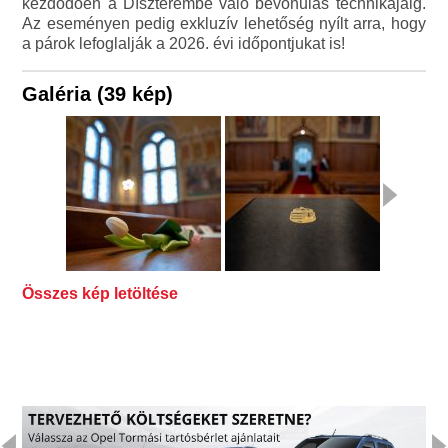
kezdődően a Díszterembe való bevonulás technikájáig.
Az eseményen pedig exkluzív lehetőség nyílt arra, hogy
a párok lefoglalják a 2026. évi időpontjukat is!
Galéria (39 kép)
Összes kép letöltése