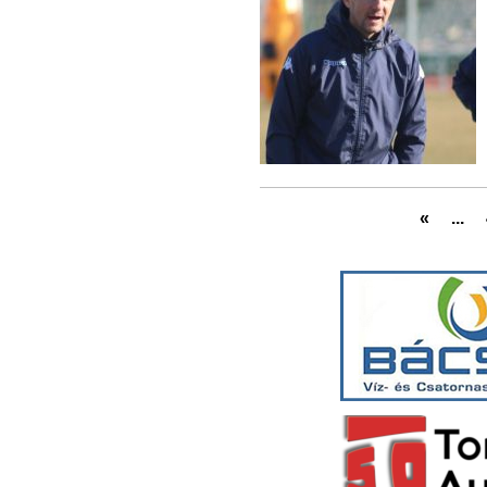
«
...