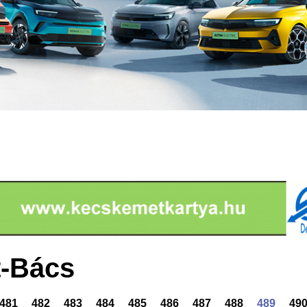
-Bács
481
482
483
484
485
486
487
488
489
49