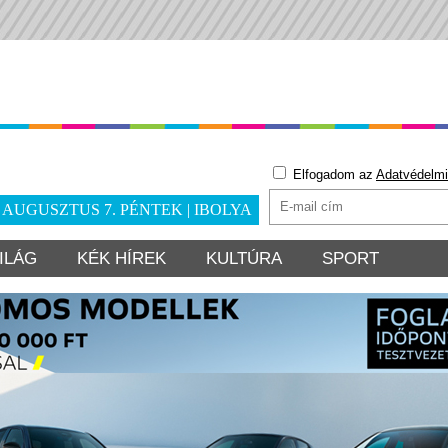
Elfogadom az
Adatvédelmi
. AUGUSZTUS 7. PÉNTEK | IBOLYA
ILÁG
KÉK HÍREK
KULTÚRA
SPORT