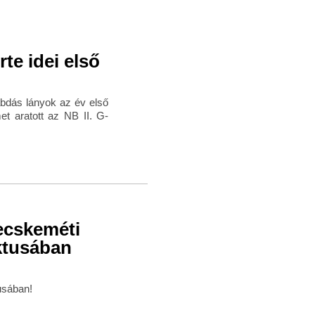
te idei első
abdás lányok az év első
t aratott az NB II. G-
Kecskeméti
ktusában
usában!