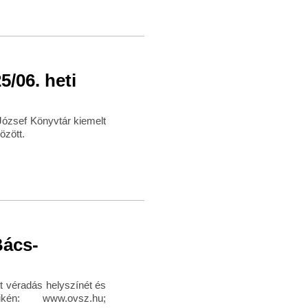
/06. heti
József Könyvtár kiemelt
özött.
Bács-
ott véradás helyszínét és
én: www.ovsz.hu;