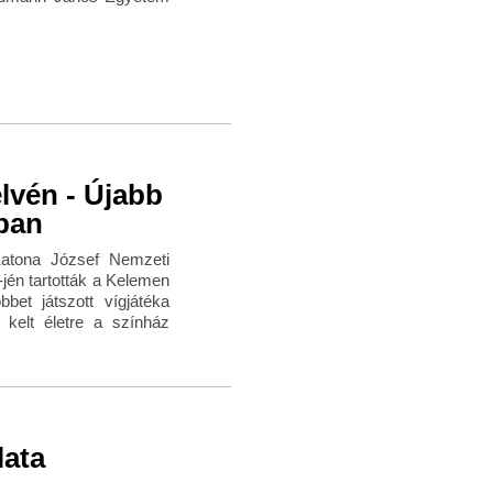
lvén - Újabb
ban
Katona József Nemzeti
jén tartották a Kelemen
bet játszott vígjátéka
 kelt életre a színház
lata