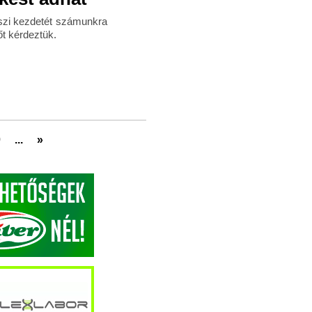
szi kezdetét számunkra
őt kérdeztük.
0
...
»