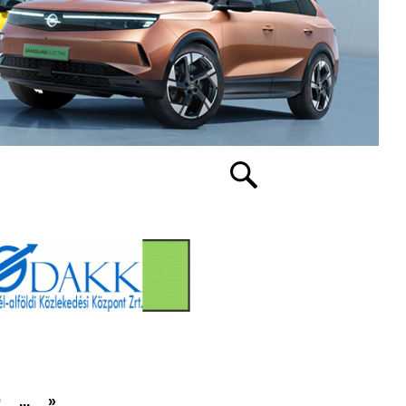
0
...
»