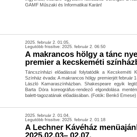
GAMF Műszaki és Informatikai Karán!
2025. február 2. 01:05,
Legutóbb frissítve: 2025. február 2. 06:50
A makrancos hölgy a tánc nye
premier a kecskeméti színház
Táncszínházi előadással folytatódik a Kecskeméti 
Színház évada: A makrancos hölgy premierjét február 1-
László Kamaraszínházban. Shakespeare egyik legtöb
Barta Dóra koreográfus-rendező elgondolása mentén
balett-tagozatának előadásában. (Fotók: Benkő Emese)
2025. február 2. 01:04,
Legutóbb frissítve: 2025. február 2. 01:18
A Lechner Kávéház menüaján
2025.02.03– 02.07.