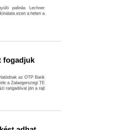
yúló patinás Lechner
ínálata ezen a héten a
t fogadjuk
olytatódnak az OTP Bank
fele a Zalaegerszegi TE
zi rangadóval jön a rajt
kést adhat