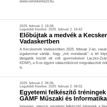
www.voroskereszt.hu.
2025. február 2. 16:08,
Legutóbb frissítve: 2025. február 2. 16:42
Előbújtak a medvék a Kecske
Vadaskertben
A Kecskeméti Vadaskertben 2025. február 2-án, vasárn
izgalommal várták, hogy „mit mondanak" a tél foly
látogatók között ott volt gyermekeivel Laczkó-Zsá
KDNP), a 6-os egyéni választókörzet megválasztott ön
is.
2025. február 2. 06:06,
Legutóbb frissítve: 2025. február 2. 08:02
Egyetemi felkészítő tréningek
GAMF Műszaki és Informatika
Ingyenes, intenzív egyetemi felkészítő tréningek a