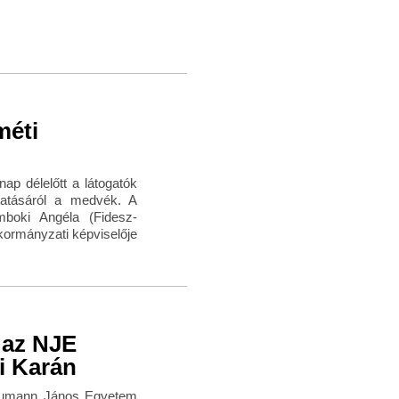
méti
ap délelőtt a látogatók
tatásáról a medvék. A
mboki Angéla (Fidesz-
kormányzati képviselője
 az NJE
i Karán
 Neumann János Egyetem