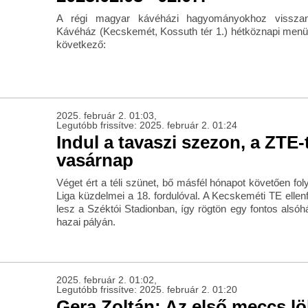
A régi magyar kávéházi hagyományokhoz visszan
Kávéház (Kecskemét, Kossuth tér 1.) hétköznapi menük
következő:
2025. február 2. 01:03,
Legutóbb frissítve: 2025. február 2. 01:24
Indul a tavaszi szezon, a ZTE-
vasárnap
Véget ért a téli szünet, bő másfél hónapot követően f
Liga küzdelmei a 18. fordulóval. A Kecskeméti TE ellen
lesz a Széktói Stadionban, így rögtön egy fontos alsóhá
hazai pályán.
2025. február 2. 01:02,
Legutóbb frissítve: 2025. február 2. 01:20
Gera Zoltán: Az első meccs lö