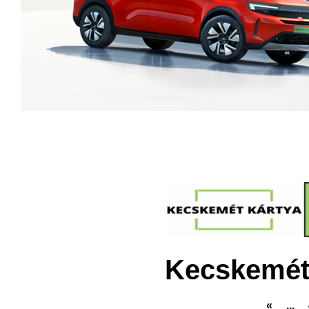
Kecskemét
«
...