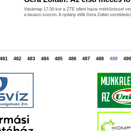
Vasárnap 17:30-kor a ZTE elleni hazai mérkőzéssel ve
a tavaszi szezon. A nyitány előtt Gera Zoltán vezetőedz
481
482
483
484
485
486
487
488
489
49