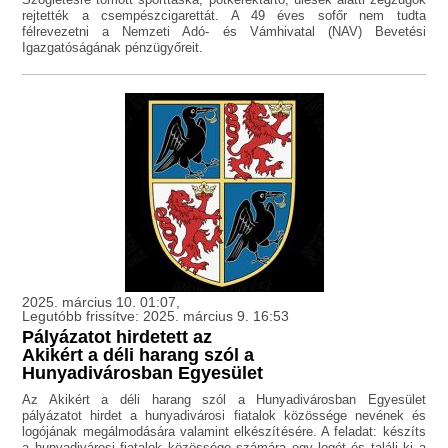
rejtették a csempészcigarettát. A 49 éves sofőr nem tudta
félrevezetni a Nemzeti Adó- és Vámhivatal (NAV) Bevetési
Igazgatóságának pénzügyőreit.
2025. március 10. 01:07,
Legutóbb frissítve: 2025. március 9. 16:53
Pályázatot hirdetett az
Akikért a déli harang szól a
Hunyadivárosban Egyesület
Az Akikért a déli harang szól a Hunyadivárosban Egyesület
pályázatot hirdet a hunyadivárosi fiatalok közössége nevének és
logójának megálmodására valamint elkészítésére. A feladat: készíts
a hunyadivárosi fiatalok közössége számára egy logót és találj ki a