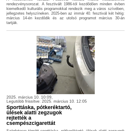
rendezvénysorozat. A fesztivált 1986-tól kezdődően minden évben
kiemelkedő kulturális programokkal rendezik meg a város szívében,
jellegzetes helyszíneken. 2025-ben az immár 40. fesztivál két hétig:
március 14-én kezdődik és az utolsó programot március 30-án
tartják.
2025. március 10. 10:09,
Legutóbb frissítve: 2025. március 10. 12:05
Sporttáska, pótkeréktartó,
ülések alatti zegzugok
rejtették a
csempészcigarettát
Szögletesre tömött sporttáska, pótkeréktartó, ülések alatti zegzugok