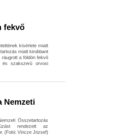
n fekvő
ttének kísérlete miatt
 tartozás miatt kirobbant
 ráugrott a földön fekvő
s és szakszerű orvosi
 Nemzeti
emzeti Összetartozás
úzást rendezett az
r. (Fotó: Vincze József)