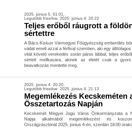
2025. június 5. 01:01,
Legutóbb frissítve: 2025. június 4. 20:22
Teljes erőből ráugrott a földö
sértettre
A Bács-Kiskun Vármegyei Főügyészség emberölés bűnte
vádat emelt azzal a férfival szemben, aki egy állítólagos
vitát követő verekedés során páros lábbal, teljes erőből
sértett mellkasára, akinek az életét csak a gyor
beavatkozás mentette meg.
2025. június 4. 20:20,
Legutóbb frissítve: 2025. június 4. 21:13
Megemlékezés Kecskeméten a
Összetartozás Napján
Kecskemét Megyei Jogú Város Önkormányzata a N
Napja alkalmából megemlékezést és koszor
Országzászlónál 2025. június 4-én, szerdán 18:00 órako