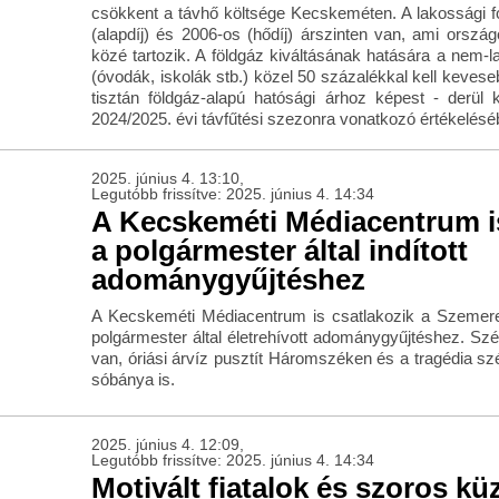
csökkent a távhő költsége Kecskeméten. A lakossági f
(alapdíj) és 2006-os (hődíj) árszinten van, ami orszá
közé tartozik. A földgáz kiváltásának hatására a nem-
(óvodák, iskolák stb.) közel 50 százalékkal kell kevesebb
tisztán földgáz-alapú hatósági árhoz képest - der
2024/2025. évi távfűtési szezonra vonatkozó értékeléséb
2025. június 4. 13:10,
Legutóbb frissítve: 2025. június 4. 14:34
A Kecskeméti Médiacentrum is
a polgármester által indított
adománygyűjtéshez
A Kecskeméti Médiacentrum is csatlakozik a Szemere
polgármester által életrehívott adománygyűjtéshez. Szé
van, óriási árvíz pusztít Háromszéken és a tragédia szé
sóbánya is.
2025. június 4. 12:09,
Legutóbb frissítve: 2025. június 4. 14:34
Motivált fiatalok és szoros k