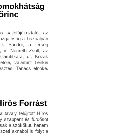
omokhátság
őrinc
 sajtótájékoztatót az
azgatóság a Tiszaalpári
ák Sándor, a térség
e, V. Németh Zsolt, az
llamtitkára, dr. Kozák
etője, valamint Lenkei
esztési Tanács elnöke.
Hírös Forrást
tavaly felújított Hírös
y szappant és fürdősót
csak a szökőkút, hanem
zeti aknából is folyt a