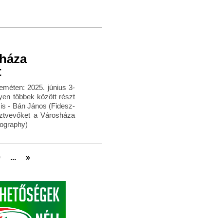
sháza
t
eméten: 2025. június 3-
en többek között részt
is - Bán János (Fidesz-
ztvevőket a Városháza
tography)
0
...
»