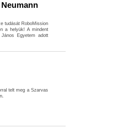
a Neumann
e tudását RoboMission
en a helyük! A mindent
n János Egyetem adott
orral telt meg a Szarvas
n.