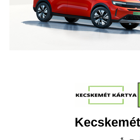
Kecskemét
«
...