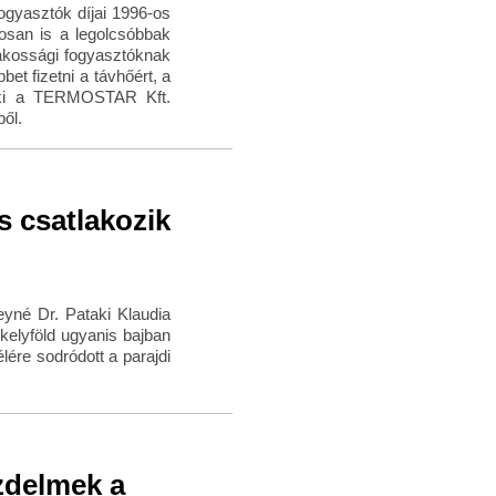
ogyasztók díjai 1996-os
gosan is a legolcsóbbak
lakossági fogyasztóknak
et fizetni a távhőért, a
ül ki a TERMOSTAR Kft.
ől.
 csatlakozik
yné Dr. Pataki Klaudia
kelyföld ugyanis bajban
lére sodródott a parajdi
üzdelmek a