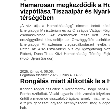
Hamarosan megkezdődik a H
vízpótlása Tiszaalpár és Nyárl
térségében
„A víz útja a Homokhátságig" címmel tartott közös
Energiaügyi Minisztérium és az Országos Vízügyi Főig
csónakkikötőnél. Az eseményen részt vett Lezs
országgyűlési képviselője, az Országgyűlés alelnök
Energiaügyi Minisztérium vízgazdálkodásért felelős á
Péter, az Alsó-Tisza-vidéki Vízügyi Igazgatóság vez
Róbert, Duna-Tisza Közi Homokhátsági Térségi Fejl
(Fotó: Ujvári Sándor)
2025. június 4. 06:06,
Legutóbb frissítve: 2025. június 4. 14:33
Rongálás miatt állították le a 
Kedden reggel észlelték a karbantartók, hogy habzik a 
Forrás szökőkút. Valaki ugyanis több zacskó folyékon
öntött a medence visszafolyó ágába, amely miatt nem
a teljes gépészeti egység szennyeződött: még a gépés
hab.