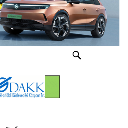
0
...
»