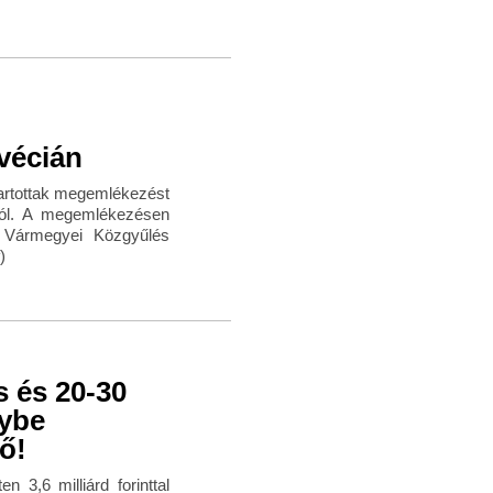
vécián
tartottak megemlékezést
ból. A megemlékezésen
 Vármegyei Közgyűlés
)
s és 20-30
nybe
ő!
3,6 milliárd forinttal