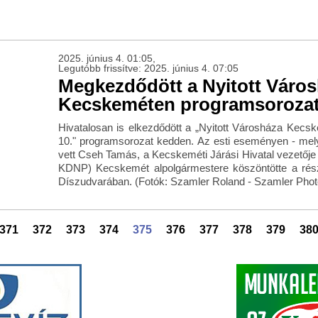
2025. június 4. 01:05,
Legutóbb frissítve: 2025. június 4. 07:05
Megkezdődött a Nyitott Váro
Kecskeméten programsoroza
Hivatalosan is elkezdődött a „Nyitott Városháza Kecsk
10." programsorozat kedden. Az esti eseményen - mely
vett Cseh Tamás, a Kecskeméti Járási Hivatal vezetője 
KDNP) Kecskemét alpolgármestere köszöntötte a rés
Díszudvarában. (Fotók: Szamler Roland - Szamler Pho
371
372
373
374
375
376
377
378
379
38