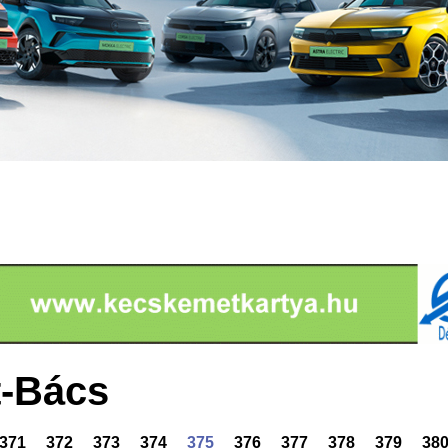
-Bács
371
372
373
374
375
376
377
378
379
38