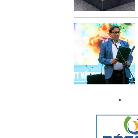
«
...