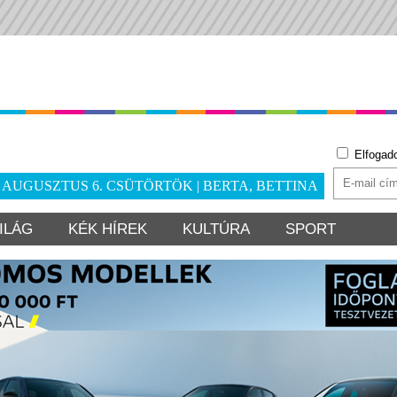
Elfogad
. AUGUSZTUS 6. CSÜTÖRTÖK | BERTA, BETTINA
ILÁG
KÉK HÍREK
KULTÚRA
SPORT