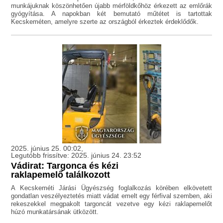
munkájuknak köszönhetően újabb mérföldkőhöz érkezett az emlőrák
gyógyítása. A napokban két bemutató műtétet is tartottak
Kecskeméten, amelyre szerte az országból érkeztek érdeklődők.
2025. június 25. 00:02,
Legutóbb frissítve: 2025. június 24. 23:52
Vádirat: Targonca és kézi
raklapemelő találkozott
A Kecskeméti Járási Ügyészség foglalkozás körében elkövetett
gondatlan veszélyeztetés miatt vádat emelt egy férfival szemben, aki
rekeszekkel megpakolt targoncát vezetve egy kézi raklapemelőt
húzó munkatársának ütközött.