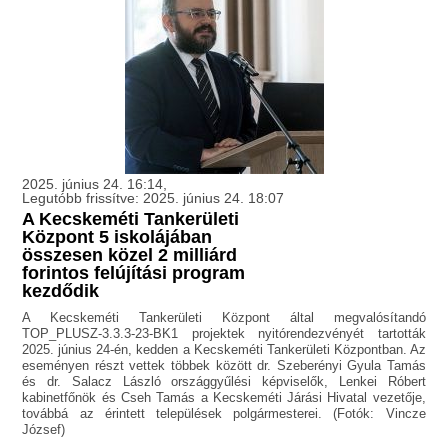
2025. június 24. 16:14,
Legutóbb frissítve: 2025. június 24. 18:07
A Kecskeméti Tankerületi
Központ 5 iskolájában
összesen közel 2 milliárd
forintos felújítási program
kezdődik
A Kecskeméti Tankerületi Központ által megvalósítandó
TOP_PLUSZ-3.3.3-23-BK1 projektek nyitórendezvényét tartották
2025. június 24-én, kedden a Kecskeméti Tankerületi Központban. Az
eseményen részt vettek többek között dr. Szeberényi Gyula Tamás
és dr. Salacz László országgyűlési képviselők, Lenkei Róbert
kabinetfőnök és Cseh Tamás a Kecskeméti Járási Hivatal vezetője,
továbbá az érintett települések polgármesterei. (Fotók: Vincze
József)