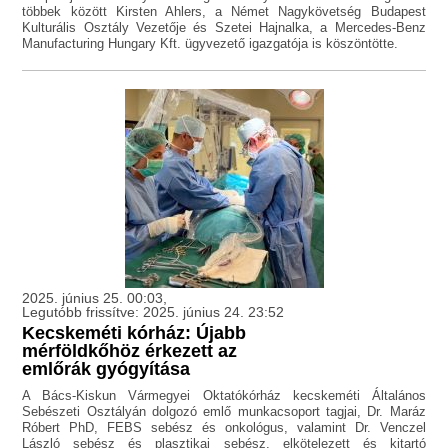
többek között Kirsten Ahlers, a Német Nagykövetség Budapest
Kulturális Osztály Vezetője és Szetei Hajnalka, a Mercedes-Benz
Manufacturing Hungary Kft. ügyvezető igazgatója is köszöntötte.
2025. június 25. 00:03,
Legutóbb frissítve: 2025. június 24. 23:52
Kecskeméti kórház: Újabb
mérföldkőhöz érkezett az
emlőrák gyógyítása
A Bács-Kiskun Vármegyei Oktatókórház kecskeméti Általános
Sebészeti Osztályán dolgozó emlő munkacsoport tagjai, Dr. Maráz
Róbert PhD, FEBS sebész és onkológus, valamint Dr. Venczel
László sebész és plasztikai sebész, elkötelezett és kitartó