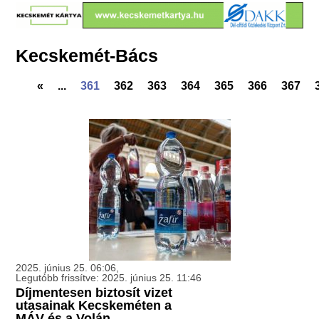
Kecskemét-Bács
«
...
361
362
363
364
365
366
367
2025. június 25. 06:06,
Legutóbb frissítve: 2025. június 25. 11:46
Díjmentesen biztosít vizet
utasainak Kecskeméten a
MÁV és a Volán