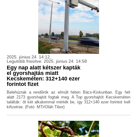
2025. június 24. 14:12,
Legutóbb frissítve: 2025. június 24. 14:58
Egy nap alatt kétszer kapták
el gyorshajtás miatt
Kecskeméten: 312+140 ezer
forintot fizet
Belehúztak a rendőrök az elmúlt héten Bács-Kiskunban. Egy hét
alatt 2173 gyorshajtót fogtak meg. A Top gyorshajtót Kecskeméten
találták: őt két alkalommal mérték be, így 312+140 ezer forintot kell
kifizetnie. (Fotó: MTI/Oláh Tibor)