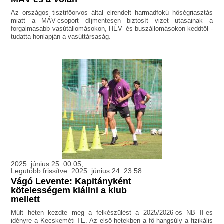
Az országos tisztifőorvos által elrendelt harmadfokú hőségriasztás
miatt a MÁV-csoport díjmentesen biztosít vizet utasainak a
forgalmasabb vasútállomásokon, HÉV- és buszállomásokon keddtől -
tudatta honlapján a vasúttársaság.
2025. június 25. 00:05,
Legutóbb frissítve: 2025. június 24. 23:58
Vágó Levente: Kapitányként
kötelességem kiállni a klub
mellett
Múlt héten kezdte meg a felkészülést a 2025/2026-os NB II-es
idényre a Kecskeméti TE. Az első hetekben a fő hangsúly a fizikális