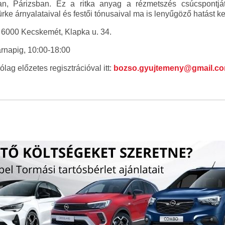
n, Párizsban. Ez a ritka anyag a rézmetszés csúcspontjá
rke árnyalataival és festői tónusaival ma is lenyűgöző hatást kel
 6000 Kecskemét, Klapka u. 34.
árnapig, 10:00-18:00
rólag előzetes regisztrációval itt:
bozso.gyujtemeny@gmail.c