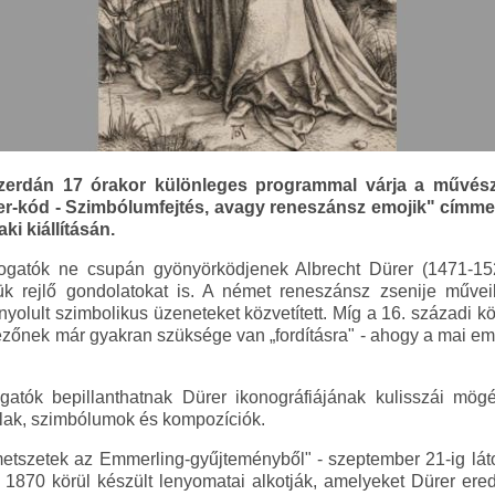
szerdán 17 órakor különleges programmal várja a művész
-kód - Szimbólumfejtés, avagy reneszánsz emojik" címmel 
ki kiállításán.
togatók ne csupán gyönyörködjenek Albrecht Dürer (1471-152
 rejlő gondolatokat is. A német reneszánsz zsenije művei
onyolult szimbolikus üzeneteket közvetített. Míg a 16. századi 
ézőnek már gyakran szüksége van „fordításra" - ahogy a mai emoj
ogatók bepillanthatnak Dürer ikonográfiájának kulisszái mö
alak, szimbólumok és kompozíciók.
r metszetek az Emmerling-gyűjteményből" - szeptember 21-ig láto
870 körül készült lenyomatai alkotják, amelyeket Dürer erede