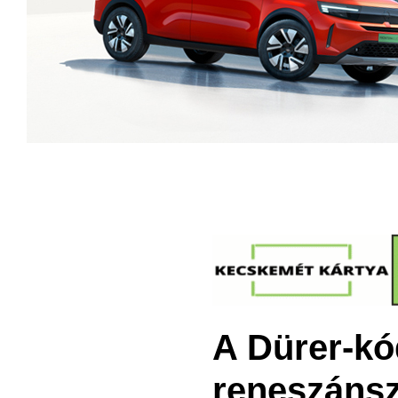
A Dürer-kó
reneszánsz