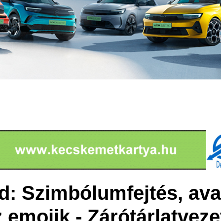
d: Szimbólumfejtés, av
 emojik - Zárótárlatveze