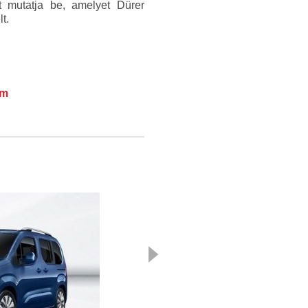
t mutatja be, amelyet Dürer
t.
om