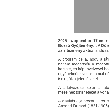
2025. szeptember 17-én, 
Bozsó Gyűjtemény: „A Dürer
az intézmény aktuális idősza
A program célja, hogy a lá
hanem megértsék a mögöttük
kereste, és képi nyelvével b
egyértelműek voltak, a mai n
ismerjük a jelentésüket.
A tárlatvezetés során a lát
mesélnek történeteket a von
A kiállítás - „Albrecht Düre
Armand Durand (1831-1905) 1