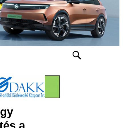
agy
tés a