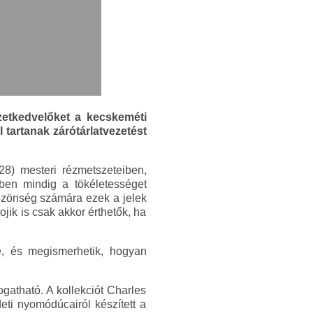
etkedvelőket a kecskeméti
tartanak zárótárlatvezetést
8) mesteri rézmetszeteiben,
ben mindig a tökéletességet
közönség számára ezek a jelek
ik is csak akkor érthetők, ha
gé, és megismerhetik, hogyan
gatható. A kollekciót Charles
ti nyomódúcairól készített a