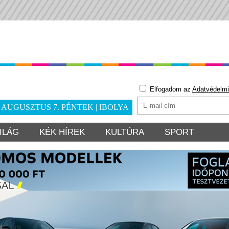
Elfogadom az
Adatvédelmi
. AUGUSZTUS 7. PÉNTEK | IBOLYA
ILÁG
KÉK HÍREK
KULTÚRA
SPORT