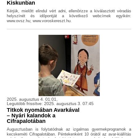
Kiskunban
Kérjük, mielőtt elindul vért adni, ellenőrizze a kiválasztott véradás
helyszínét és időpontját a következő webcímek egyikén:
www.ovsz.hu; www.voroskereszt.hu.
2025. augusztus 4. 01:01,
Legutóbb frissítve: 2025. augusztus 3. 07:45
Titkok nyomában Avarkával
– Nyári kalandok a
Cifrapalotában
Augusztusban is folytatódnak az izgalmas gyermekprogramok a
kecskeméti Cifrapalotában. Péntekenként 10 órától az avar-kiállítás