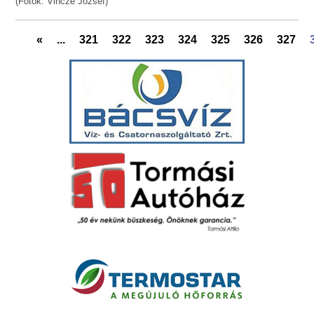
(Fotók: Vincze József)
«
...
321
322
323
324
325
326
327