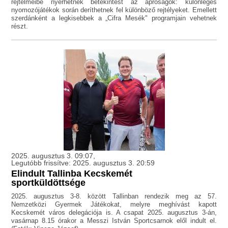
rejtelmeibe nyerhetnek betekintést az apróságok: különleges
nyomozójátékok során deríthetnek fel különböző rejtélyeket. Emellett
szerdánként a legkisebbek a „Cifra Mesék" programjain vehetnek
részt.
2025. augusztus 3. 09:07,
Legutóbb frissítve: 2025. augusztus 3. 20:59
Elindult Tallinba Kecskemét
sportküldöttsége
2025. augusztus 3-8. között Tallinban rendezik meg az 57.
Nemzetközi Gyermek Játékokat, melyre meghívást kapott
Kecskemét város delegációja is. A csapat 2025. augusztus 3-án,
vasárnap 8.15 órakor a Messzi István Sportcsarnok elől indult el.