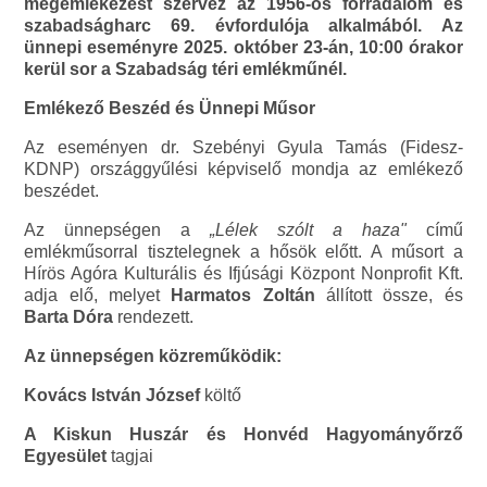
megemlékezést szervez az 1956-os forradalom és
szabadságharc 69. évfordulója alkalmából. Az
ünnepi eseményre 2025. október 23-án, 10:00 órakor
kerül sor a Szabadság téri emlékműnél.
Emlékező Beszéd és Ünnepi Műsor
Az eseményen dr. Szebényi Gyula Tamás (Fidesz-
KDNP) országgyűlési képviselő mondja az emlékező
beszédet.
Az ünnepségen a
„Lélek szólt a haza"
című
emlékműsorral tisztelegnek a hősök előtt. A műsort a
Hírös Agóra Kulturális és Ifjúsági Központ Nonprofit Kft.
adja elő, melyet
Harmatos Zoltán
állított össze, és
Barta Dóra
rendezett.
Az ünnepségen közreműködik:
Kovács István József
költő
A Kiskun Huszár és Honvéd Hagyományőrző
Egyesület
tagjai