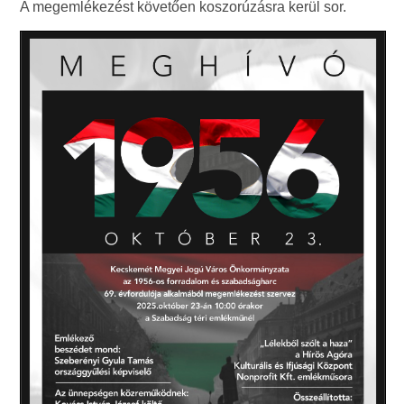
A megemlékezést követően koszorúzásra kerül sor.