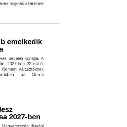
5 éves lánynak szerelmet
bb emelkedik
a
s bevételi korlátja. A
lió, 2027-ben 22 millió,
t újonnan választóknak
zerűbben az Online
lesz
sa 2027-ben
„Magyarország Ifjúsági