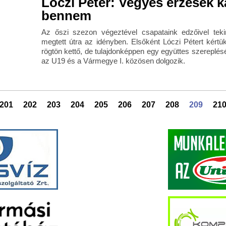
Lóczi Péter: Vegyes érzések 
bennem
Az őszi szezon végeztével csapataink edzőivel tek
megtett útra az idényben. Elsőként Lóczi Pétert kértük
rögtön kettő, de tulajdonképpen egy együttes szereplésé
az U19 és a Vármegye I. közösen dolgozik.
201
202
203
204
205
206
207
208
209
21