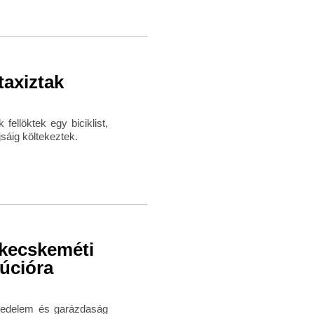
axiztak
ellöktek egy biciklist,
sáig költekeztek.
 kecskeméti
túcióra
edelem és garázdaság