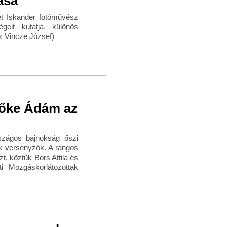
ása
t Iskander fotóművész
geit kutatja, különös
ó: Vincze József)
zőke Ádám az
szágos bajnokság őszi
ek versenyzők. A rangos
t, köztük Bors Attila és
Mozgáskorlátozottak