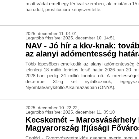
miatt vádat emelt egy férfival szemben, aki miután a 1
hazudott, prostitúcióra kényszerítette.
2025. december 11. 01:01,
Legutóbb frissítve: 2025. december 10. 14:51
NAV - Jó hír a kkv-knak: tová
az alanyi adómentesség határ
Több lépcsőben emelkedik az alanyi adómentesség éve
jelenlegi 18 millió forintos felső határ 2026-ban 20 mil
2028-ban pedig 24 millió forintra nő. A mentessége
december 31-ig kell nyilatkozniuk, legegys
Nyomtatványkitöltő Alkalmazásban (ONYA).
2025. december 10. 22:22,
Legutóbb frissítve: 2025. december 11. 09:10
Kecskemét – Marosvásárhely 
Magyarország Ifjúsági Főváro
Cegléd - Gyergyószentmiklós csapata nyerte meg a 