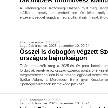
ISKANDER fotóművész kiállít
A Hetényegyházi Közösségi Házban nyílt meg Bahge
kiállítása, amely az emberi arc és lélek mélysé
érzékenységgel ragadva meg a pillanat intimitását. (Fot
2025. december 10. 00:03,
Legutóbb frissítve: 2025. december 10. 00:24
Ősszel is dobogón végzett S
országos bajnokságon
Tatán rendezték meg a 2025-ös év para boccia or
fordulóját, amelyre az ország számos pontjáról érkezt
megmérettetésen idén is az ország legjobbjai vettek rész
Szőke Ádám, a Mercedes- Benz gyár Kecskeméti 
Sportegyesületének kiemelkedő játékosai.
2025. december 10. 00:02,
Legutóbb frissítve: 2025. december 10. 00:24