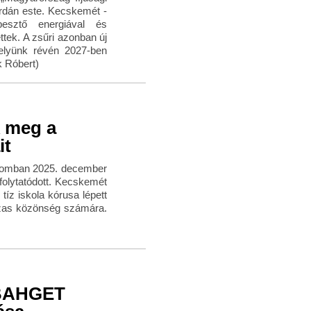
rdán este. Kecskemét -
esztő energiával és
tek. A zsűri azonban új
elyünk révén 2027-ben
k Róbert)
k meg a
it
lomban 2025. december
folytatódott. Kecskemét
z iskola kórusa lépett
házas közönség számára.
BAHGET