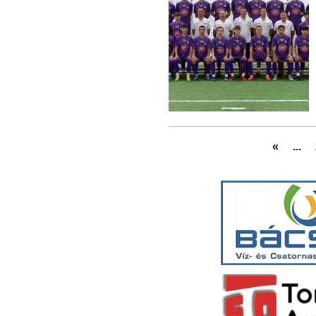
«
...