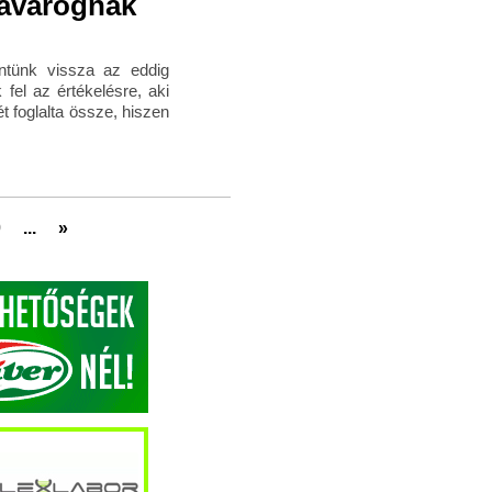
kavarognak
intünk vissza az eddig
 fel az értékelésre, aki
t foglalta össze, hiszen
0
...
»