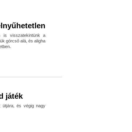
elnyűhetetlen
n is visszatekintünk a
ük górcső alá, és aligha
etben.
d játék
t útjára, és végig nagy