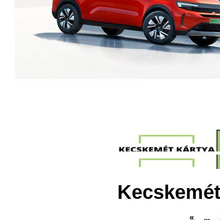
Kecskemét
«
...