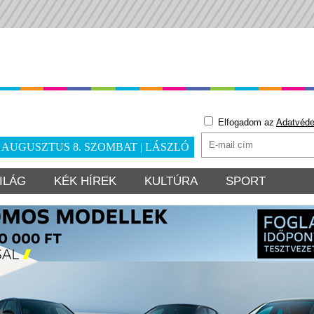
Elfogadom az
Adatvéde
. AUGUSZTUS 8. SZOMBAT | LÁSZLÓ
ILÁG
KÉK HÍREK
KULTÚRA
SPORT