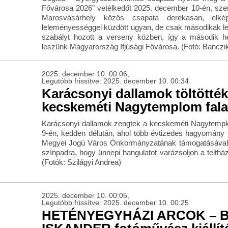
Fővárosa 2026" vetélkedőt 2025. december 10-én, sze
Marosvásárhely közös csapata derekasan, elkép
leleményességgel küzdött ugyan, de csak másodikak let
szabályt hozott a verseny közben, így a második h
leszünk Magyarország Ifjúsági Fővárosa. (Fotó: Banczi
2025. december 10. 00:06,
Legutóbb frissítve: 2025. december 10. 00:34
Karácsonyi dallamok töltötté
kecskeméti Nagytemplom fala
Karácsonyi dallamok zengtek a kecskeméti Nagytemp
9-én, kedden délután, ahol több évtizedes hagyomány 
Megyei Jogú Város Önkormányzatának támogatásával tí
színpadra, hogy ünnepi hangulatot varázsoljon a telt
(Fotók: Szilágyi Andrea)
2025. december 10. 00:05,
Legutóbb frissítve: 2025. december 10. 00:25
HETÉNYEGYHÁZI ARCOK – 