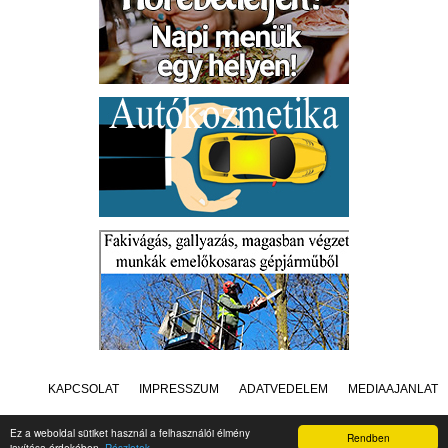
KAPCSOLAT
IMPRESSZUM
ADATVÉDELEM
MÉDIAAJÁNLAT
Ez a weboldal sütiket használ a felhasználói élmény
Rendben
javítása érdekében.
Részletek