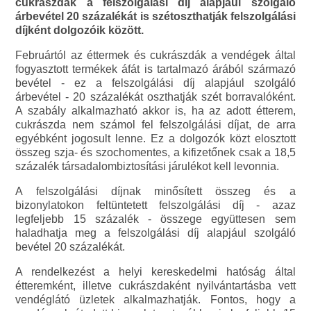
cukrászdák a felszolgálási díj alapjául szolgáló
árbevétel 20 százalékát is szétoszthatják felszolgálási
díjként dolgozóik között.
Februártól az éttermek és cukrászdák a vendégek által
fogyasztott termékek áfát is tartalmazó árából származó
bevétel - ez a felszolgálási díj alapjául szolgáló
árbevétel - 20 százalékát oszthatják szét borravalóként.
A szabály alkalmazható akkor is, ha az adott étterem,
cukrászda nem számol fel felszolgálási díjat, de arra
egyébként jogosult lenne. Ez a dolgozók közt elosztott
összeg szja- és szochomentes, a kifizetőnek csak a 18,5
százalék társadalombiztosítási járulékot kell levonnia.
A felszolgálási díjnak minősített összeg és a
bizonylatokon feltüntetett felszolgálási díj - azaz
legfeljebb 15 százalék - összege együttesen sem
haladhatja meg a felszolgálási díj alapjául szolgáló
bevétel 20 százalékát.
A rendelkezést a helyi kereskedelmi hatóság által
étteremként, illetve cukrászdaként nyilvántartásba vett
vendéglátó üzletek alkalmazhatják. Fontos, hogy a