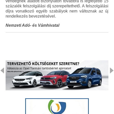
vendégnek átadott bizonylaton továbbra is legfeljebb 15
százalék felszolgálási díj szerepeltethető. A felszolgálási
díjra vonatkozó egyéb szabályok nem változnak az új
rendelkezés bevezetésével.
Nemzeti Adó- és Vámhivatal