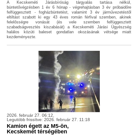
A Kecskeméti Járásbíróság tárgyalás tartása nélkül,
büntetővégzésben 1 év 6 hónap - végrehajtásban 3 év próbaidőre
felfüggesztett - fogházbüntetést, valamint 3 év járművezetéstől
eltiltást szabott ki egy 43 éves román férfival szemben, akinek
felelősségre vonását (és vele szemben felfüggesztett
szabadságvesztés kiszabását) a Kecskeméti Járási Ügyészség
halálos közúti baleset gondatlan okozásának vétsége miatt
kezdeményezte.
2026. február 27. 06:12,
Legutóbb frissítve: 2026. február 27. 11:18
Kamion égett az M5-ön,
Kecskemét térségében