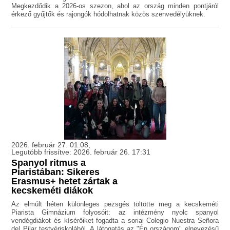
Megkezdődik a 2026-os szezon, ahol az ország minden pontjáról
érkező gyűjtők és rajongók hódolhatnak közös szenvedélyüknek.
2026. február 27. 01:08,
Legutóbb frissítve: 2026. február 26. 17:31
Spanyol ritmus a
Piaristában: Sikeres
Erasmus+ hetet zártak a
kecskeméti diákok
Az elmúlt héten különleges pezsgés töltötte meg a kecskeméti
Piarista Gimnázium folyosóit: az intézmény nyolc spanyol
vendégdiákot és kísérőiket fogadta a soriai Colegio Nuestra Señora
del Pilar testvériskolából. A látogatás az "Én országom" elnevezésű