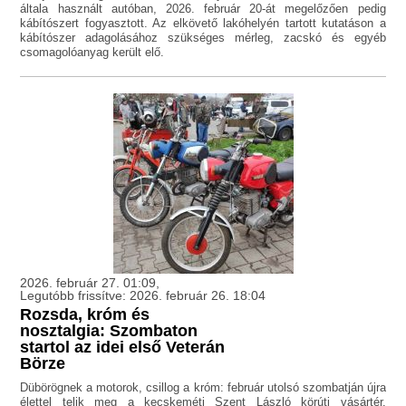
általa használt autóban, 2026. február 20-át megelőzően pedig
kábítószert fogyasztott. Az elkövető lakóhelyén tartott kutatáson a
kábítószer adagolásához szükséges mérleg, zacskó és egyéb
csomagolóanyag került elő.
2026. február 27. 01:09,
Legutóbb frissítve: 2026. február 26. 18:04
Rozsda, króm és
nosztalgia: Szombaton
startol az idei első Veterán
Börze
Dübörögnek a motorok, csillog a króm: február utolsó szombatján újra
élettel telik meg a kecskeméti Szent László körúti vásártér.