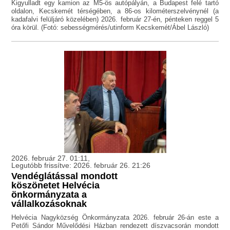
Kigyulladt egy kamion az M5-ös autópályán, a Budapest felé tartó
oldalon, Kecskemét térségében, a 86-os kilométerszelvénynél (a
kadafalvi felüljáró közelében) 2026. február 27-én, pénteken reggel 5
óra körül. (Fotó: sebességmérés/utinform Kecskemét/Ábel László)
2026. február 27. 01:11,
Legutóbb frissítve: 2026. február 26. 21:26
Vendéglátással mondott
köszönetet Helvécia
önkormányzata a
vállalkozásoknak
Helvécia Nagyközség Önkormányzata 2026. február 26-án este a
Petőfi Sándor Művelődési Házban rendezett díszvacsorán mondott