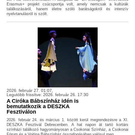
Erasmus+ projekt csúcspontja volt, amely nemcsak a kultúrák
találkozásáról, hanem életre szóló barátságokról és intenzív
nyelvtanulásról is szólt.
2026. február 27. 01:07,
Legutóbb frissítve: 2026. február 26. 17:30
A Ciróka Bábszínház idén is
bemutatkozik a DESZKA
Fesztiválon
2026. február 24. és március 1. között kerül megrendezésre a XI.
DESZKA Fesztivál Debrecenben. A hat napon át tartó kortárs
színházi találkozó hagyományosan a Csokonai Színház, a Csokonai
Fórum és a Vojtina Bábszínház összefogásában valósul meg.