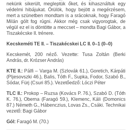
nekünk sikerült, megleptük őket, és kihasználtuk egy
védelmi hibájukat. Örülök, hogy bejött a megérzésem,
mert a szünetben mondtam is a srácoknak, hogy Faragó
Milán gólt fog rúgni. Akkor még csak vigyorogtak, de
végül ez el is döntötte a meccset – mondta Bagi Gábor, a
Tiszakécske II. trénere.
Kecskeméti TE II. – Tiszakécskei LC II. 0–1 (0–0)
Kecskemét, 200 néző. Vezette: Tusa Zoltán (Berki
András, dr. Krózser András)
KTE II.:
Pálfi – Varga M. (Szlovák 61.), Goretich, Kárpáti
(Pljesovszki 46.), Balis, Tóth F., Supka, Fodor, Szabó B.,
Sódar, Fürj (Csuri 85.). Vezetőedző: Lóczi Péter
TLC II.:
Prokop – Ruzsa (Kovács P. 76.), Szabó D. (Tóth
K. 76.), Oberna (Faragó 59.), Klemenc, Káli (Domonics
87.) Németh G., Hábenczius, Lovas Zs., Csáki. Technikai
vezető: Bagi Gábor
Gól:
Faragó M. (70.)