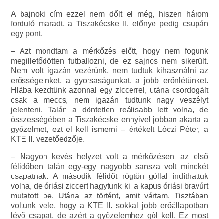
A bajnoki cím ezzel nem dőlt el még, hiszen három
forduló maradt, a Tiszakécske II. előnye pedig csupán
egy pont.
– Azt mondtam a mérkőzés előtt, hogy nem fogunk
megilletődötten futballozni, de ez sajnos nem sikerült.
Nem volt igazán vezérünk, nem tudtuk kihasználni az
erősségeinket, a gyorsaságunkat, a jobb erőnlétünket.
Hiába kezdtünk azonnal egy ziccerrel, utána csordogált
csak a meccs, nem igazán tudtunk nagy veszélyt
jelenteni. Talán a döntetlen reálisabb lett volna, de
összességében a Tiszakécske ennyivel jobban akarta a
győzelmet, ezt el kell ismerni – értékelt Lóczi Péter, a
KTE II. vezetőedzője.
– Nagyon kevés helyzet volt a mérkőzésen, az első
félidőben talán egy-egy nagyobb sansza volt mindkét
csapatnak. A második félidőt rögtön góllal indíthattuk
volna, de óriási ziccert hagytunk ki, a kapus óriási bravúrt
mutatott be. Utána az történt, amit vártam. Tisztában
voltunk vele, hogy a KTE II. sokkal jobb erőállapotban
lévő csapat, de azért a győzelemhez gól kell. Ez most