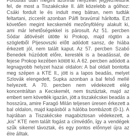
Fordulás után megint azonnal helyzetet jegyezhettünk
fel, de most a Tiszakécske II. állt közelebb a gólhoz:
Csáki fordult le és indult meg bátran, nem tudták
feltartani, ziccerét azonban Pálfi bravúrral hárította. Ezt
követően megint kecskeméti mezőnyfölény alakult ki,
ami már lehetőségekkel is párosult. Az 51. percben
Sódar átlövését ütötte ki Prokop, majd rögtön a
szögletből Pljesovszki előtt adódott sansz, de hiába
érkezett jól, nem talált kaput. Az 57. percben Szabó
Benedek húzódott előre, keresték is a beadással, de
fejese Prokop kezében kötött ki. A 62. percben adódott a
legnagyobb helyzet hazai oldalon: A bal oldalt bontotta
meg szépen a KTE II., jött is a lapos beadás, melyet
Szlovák elengedett, Supka azonban a bal felső mellé
helyezett. A 70. percben nem védekezett elég
koncentráltan a Kecskemét, nem tisztáztak, majd az
embert sem követték igazán, jött a tiszakécskei beadás a
hosszúra, amire Faragó Milán teljesen üresen érkezett a
bal oldalon, majd kapásból a hálóba bombázott (0-1). A
hajrában a Tiszakécske magabiztosan védekezett, a
„kis” KTE nem talált fogást a címvédőn, így a vendégek
szűk sikerrel távoztak, és egy pontos előnnyel újra az
élre álltak.