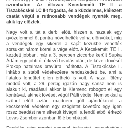
szombaton. Az éllovas Kecskeméti TE II. a
Tiszakécskei LC II-t fogadta, és a küzdelmes, kiélezett
csatát végül a rutinosabb vendégek nyerték meg,
akik így előztek.
Nagy volt a tét a derbi előtt, hiszen a hazaiak egy
győzelemmel öt pontra növelhették volna előnyüket, míg
a vendégek egy sikerrel a saját kezükbe vehették
sorsukat három körrel a vége előtt. A Kecskeméti TE II.
kezdett jobban, már a 3. percben ziccerbe került Supka
Ádám egy jobbról érkező beadás után, de közeli lövését
Prokop hatalmas bravúrral hárította. A Tiszakécske II.
inkább a stabil védekezésre rendezkedett be, ami a
fiatalos lendület ellen érthető is volt. A hazai fölény
meddő volt, a 29. percig igazán nagy sansz nem is
alakult ki, ráadásul akkor is Klemenc robogott el egy
kontrával, akinek lövését végül Pálfi védte. Nem sokkal a
szünet előtt aztán majdnem gólt ajándékozott a
kecskeméti védelem egy szögletet követőn: egy igen
rossz beadást nem sikerült kivágni, a lendületből érkező
Lovas Zsombor azonban fölé bombázott.