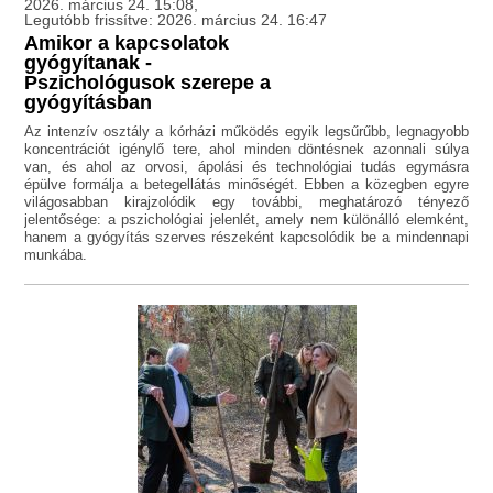
2026. március 24. 15:08,
Legutóbb frissítve: 2026. március 24. 16:47
Amikor a kapcsolatok
gyógyítanak -
Pszichológusok szerepe a
gyógyításban
Az intenzív osztály a kórházi működés egyik legsűrűbb, legnagyobb
koncentrációt igénylő tere, ahol minden döntésnek azonnali súlya
van, és ahol az orvosi, ápolási és technológiai tudás egymásra
épülve formálja a betegellátás minőségét. Ebben a közegben egyre
világosabban kirajzolódik egy további, meghatározó tényező
jelentősége: a pszichológiai jelenlét, amely nem különálló elemként,
hanem a gyógyítás szerves részeként kapcsolódik be a mindennapi
munkába.