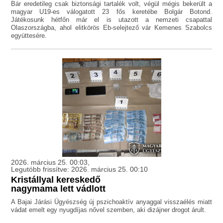
Bár eredetileg csak biztonsági tartalék volt, végül mégis bekerült a
magyar U19-es válogatott 23 fős keretébe Bolgár Botond.
Játékosunk hétfőn már el is utazott a nemzeti csapattal
Olaszországba, ahol elitkörös Eb-selejtező vár Kemenes Szabolcs
együttesére.
2026. március 25. 00:03,
Legutóbb frissítve: 2026. március 25. 00:10
Kristállyal kereskedő
nagymama lett vádlott
A Bajai Járási Ügyészség új pszichoaktív anyaggal visszaélés miatt
vádat emelt egy nyugdíjas nővel szemben, aki dizájner drogot árult.