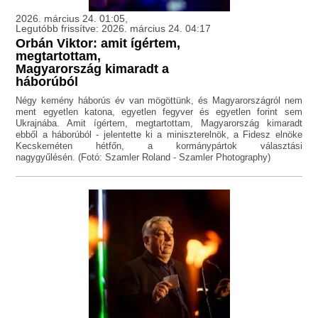
2026. március 24. 01:05,
Legutóbb frissítve: 2026. március 24. 04:17
Orbán Viktor: amit ígértem,
megtartottam,
Magyarország kimaradt a
háborúból
Négy kemény háborús év van mögöttünk, és Magyarországról nem
ment egyetlen katona, egyetlen fegyver és egyetlen forint sem
Ukrajnába. Amit ígértem, megtartottam, Magyarország kimaradt
ebből a háborúból - jelentette ki a miniszterelnök, a Fidesz elnöke
Kecskeméten hétfőn, a kormánypártok választási
nagygyűlésén. (Fotó: Szamler Roland - Szamler Photography)