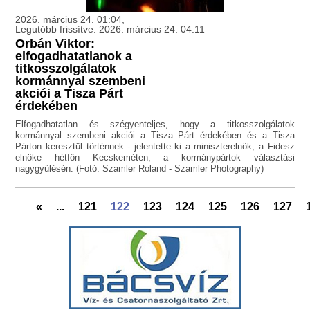
2026. március 24. 01:04,
Legutóbb frissítve: 2026. március 24. 04:11
Orbán Viktor:
elfogadhatatlanok a
titkosszolgálatok
kormánnyal szembeni
akciói a Tisza Párt
érdekében
Elfogadhatatlan és szégyenteljes, hogy a titkosszolgálatok
kormánnyal szembeni akciói a Tisza Párt érdekében és a Tisza
Párton keresztül történnek - jelentette ki a miniszterelnök, a Fidesz
elnöke hétfőn Kecskeméten, a kormánypártok választási
nagygyűlésén. (Fotó: Szamler Roland - Szamler Photography)
«
...
121
122
123
124
125
126
127