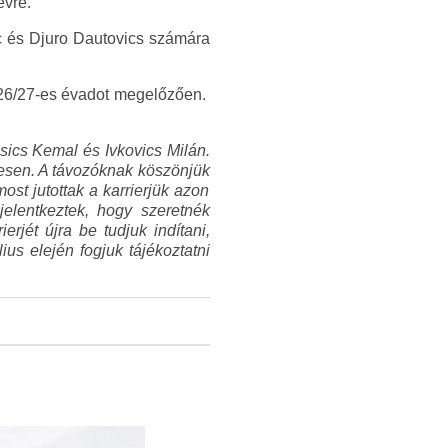
évre.
ic és Djuro Dautovics számára
026/27-es évadot megelőzően.
sics Kemal és Ivkovics Milán.
tesen. A távozóknak köszönjük
most jutottak a karrierjük azon
jelentkeztek, hogy szeretnék
erjét újra be tudjuk indítani,
us elején fogjuk tájékoztatni