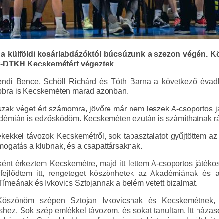
 a külföldi kosárlabdázóktól búcsúzunk a szezon végén. K
lt-DTKH Kecskemétért végeztek.
endi Bence, Schöll Richárd és Tóth Barna a következő éva
ábbra is Kecskeméten marad azonban.
szak véget ért számomra, jövőre már nem leszek A-csoportos j
démián is edzősködöm. Kecskeméten ezután is számíthatnak r
ekkel távozok Kecskemétről, sok tapasztalatot gyűjtöttem az
ogatás a klubnak, és a csapattársaknak.
ként érkeztem Kecskemétre, majd itt lettem A-csoportos játéko
 fejlődtem itt, rengeteget köszönhetek az Akadémiának és a
meának és Ivkovics Sztojannak a belém vetett bizalmat.
öszönöm szépen Sztojan Ivkovicsnak és Kecskemétnek, 
shez. Sok szép emlékkel távozom, és sokat tanultam. Itt ház