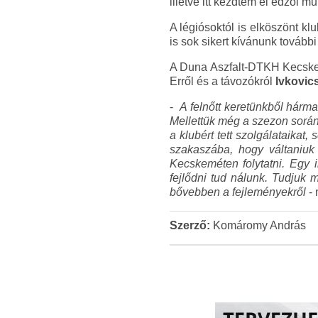
illetve itt kezdtem el edzői m
A légiósoktól is elköszönt k
is sok sikert kívánunk további
A Duna Aszfalt-DTKH Kecskem
Erről és a távozókról
Ivkovics
-
A felnőtt keretünkből hárm
Mellettük még a szezon során
a klubért tett szolgálataikat,
szakaszába, hogy váltaniuk 
Kecskeméten folytatni. Egy il
fejlődni tud nálunk. Tudjuk 
bővebben a fejleményekről
- 
Szerző:
Komáromy András