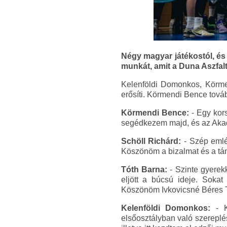
Négy magyar játékostól, és
munkát, amit a Duna Aszfa
Kelenföldi Domonkos, Körm
erősíti. Körmendi Bence tov
Körmendi Bence:
- Egy kor
segédkezem majd, és az Aka
Schöll Richárd:
- Szép emlék
Köszönöm a bizalmat és a tám
Tóth Barna:
- Szinte gyerek
eljött a búcsú ideje. Sokat
Köszönöm Ivkovicsné Béres Tí
Kelenföldi Domonkos:
- K
elsőosztályban való szereplé