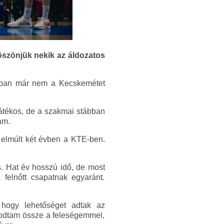
öszönjük nekik az áldozatos
dban már nem a Kecskemétet
átékos, de a szakmai stábban
ám.
 elmúlt két évben a KTE-ben.
s. Hat év hosszú idő, de most
 felnőtt csapatnak egyaránt.
hogy lehetőséget adtak az
asodtam össze a feleségemmel,