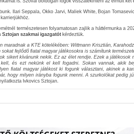
unkámat is. Szóval boldogan fogok visszatekinteni az elmúlt két 
lubunk. Ilari Seppala, Okko Jarvi, Maliek White, Bojan Tomasev
 karrierjükhöz.
étnél természetesen folyamatosan zajlik a háttérmunka a 2
 Sztojan szakmai igazgatót
kérdeztük.
an maradnak a KTE kötelékében: Wittmann Krisztián, Karahodz
 sokat fejlődő fiatal magyar játékosokra is számítunk természe
 sok sikert kívánunk nekik. Ez az élet rendje. Ezek a játékosok 
kell, és ezt nekünk el kell fogadni. Sokan vannak, akik be
yen fiatal magyar játékost ki fogunk választani, akinek a karri
már, hogy milyen irányba fogunk menni. A szurkolókat pedig júli
nyilatkozta Ivkovics Sztojan.