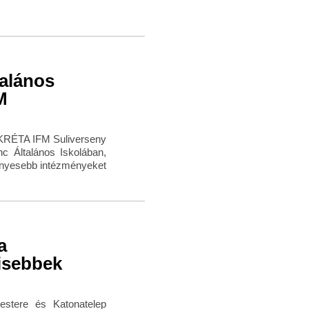
talános
M
 KRÉTA IFM Suliverseny
c Általános Iskolában,
ményesebb intézményeket
a
isebbek
stere és Katonatelep