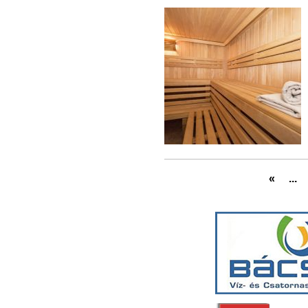
«
...