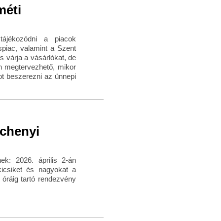
méti
tájékozódni a piacok
ispiac, valamint a Szent
s várja a vásárlókat, de
en megtervezhető, mikor
ot beszerezni az ünnepi
échenyi
k: 2026. április 2-án
kicsiket és nagyokat a
 óráig tartó rendezvény