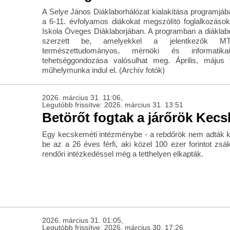
A Selye János Diáklaborhálózat kialakítása programjában
a 6-11. évfolyamos diákokat megszólító foglalkozások
Iskola Öveges Diáklaborjában. A programban a diáklab
szerzett be, amelyekkel a jelentkezők MT
természettudományos, mérnöki és informatikai 
tehetséggondozása valósulhat meg. Április, május
műhelymunka indul el. (Archív fotók)
2026. március 31. 11:06,
Legutóbb frissítve: 2026. március 31. 13:51
Betörőt fogtak a járőrök Kec
Egy kecskeméti intézménybe - a rebdőrök nem adták ki,
be az a 26 éves férfi, aki közel 100 ezer forintot zs
rendőri intézkedéssel még a tetthelyen elkapták.
2026. március 31. 01:05,
Legutóbb frissítve: 2026. március 30. 17:26