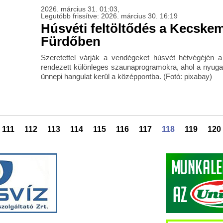
2026. március 31. 01:03,
Legutóbb frissítve: 2026. március 30. 16:19
Húsvéti feltöltődés a Kecskem
Fürdőben
Szeretettel várják a vendégeket húsvét hétvégéjén
rendezett különleges szaunaprogramokra, ahol a nyuga
ünnepi hangulat kerül a középpontba. (Fotó: pixabay)
111
112
113
114
115
116
117
118
119
120