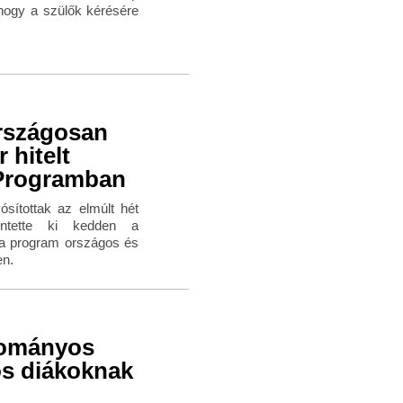
 hogy a szülők kérésére
rszágosan
 hitelt
t Programban
sítottak az elmúlt hét
ntette ki kedden a
a a program országos és
en.
dományos
os diákoknak