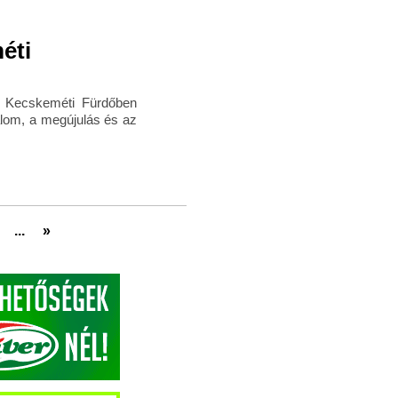
éti
 a Kecskeméti Fürdőben
lom, a megújulás és az
...
»