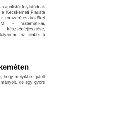
 áprilistól folytatódnak
 a Kecskeméti Piarista
or korszerű eszközöket
MI - matematikai,
készségfejlesztése,
 folyamán az alábbi 5
skeméten
 hogy melyikbe - jutott
ákmányolt, de egy gyors