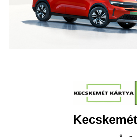
Kecskemét
«
...