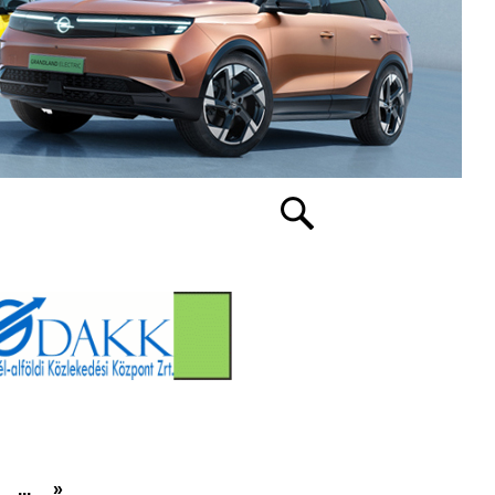
...
»