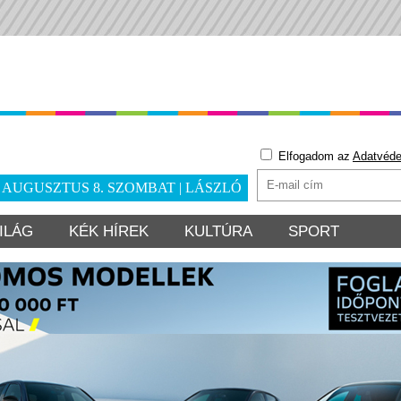
Elfogadom az
Adatvéde
. AUGUSZTUS 8. SZOMBAT | LÁSZLÓ
ILÁG
KÉK HÍREK
KULTÚRA
SPORT