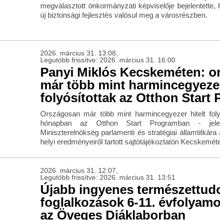
megválasztott önkormányzati képviselője bejelentette,
új biztonsági fejlesztés valósul meg a városrészben.
2026. március 31. 13:08,
Legutóbb frissítve: 2026. március 31. 16:00
Panyi Miklós Kecskeméten: o
már több mint harmincegyezer
folyósítottak az Otthon Star
Országosan már több mint harmincegyezer hitelt folyó
hónapban az Otthon Start Programban - jele
Miniszterelnökség parlamenti és stratégiai államtitkár
helyi eredményeiről tartott sajtótájékoztatón Kecskemét
2026. március 31. 12:07,
Legutóbb frissítve: 2026. március 31. 13:51
Újabb ingyenes természettu
foglalkozások 6-11. évfolyam
az Öveges Diáklaborban