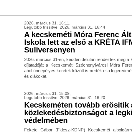
2026. március 31. 16:11,
Legutóbb frissítve: 2026. március 31. 16:44
A kecskeméti Móra Ferenc Ál
Iskola lett az első a KRÉTA IF
Suliversenyen
2026. március 31-én, kedden délután rendezték meg a
díjátadóját a Kecskeméti Széchenyivárosi Móra Feren
ahol ünnepélyes keretek között ismerték el a legered
és diákokat.
2026. március 31. 15:09,
Legutóbb frissítve: 2026. március 31. 16:20
Kecskeméten tovább erősítik 
közlekedésbiztonságot a legk
védelmében
Fekete Gábor (Fidesz-KDNP) Kecskemét alpolgárme