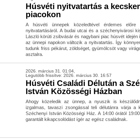
Húsvéti nyitvatartás a kecske
piacokon
A húsvéti ünnepek közeledtével érdemes előre 
nyitvatartásáról. A budai utcai és a széchenyivárosi k
László körúti zsibvásár és nagybani piac húsvét idején i
az ünnepi napokon változik a nyitvatartás. Így könny
tudunk friss pékárut, zöldséget, gyümölcsöt vagy virág
asztalra.
2026. március 31. 01:04,
Legutóbb frissítve: 2026. március 30. 16:57
Húsvéti Családi Délután a Sz
István Közösségi Házban
Ahogy közeledik az ünnep, a nyuszik is készülődne
izgalmas, tavaszi zsongással teli délutánra várja a 
Széchenyi István Közösségi Ház. A 14:00 órától 19:00
garantált kikapcsolódást ígér az egész családnak.