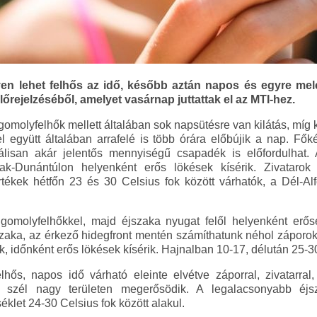
yen lehet felhős az idő, később aztán napos és egyre mel
lőrejelzéséből, amelyet vasárnap juttattak el az MTI-hez.
gomolyfelhők mellett általában sok napsütésre van kilátás, míg 
l együtt általában arrafelé is több órára előbújik a nap. Fők
okálisan akár jelentős mennyiségű csapadék is előfordulhat
zak-Dunántúlon helyenként erős lökések kísérik. Zivatarok
rtékek hétfőn 23 és 30 Celsius fok között várhatók, a Dél-
omolyfelhőkkel, majd éjszaka nyugat felől helyenként erős
aka, az érkező hidegfront mentén számíthatunk néhol záporokra
k, időnként erős lökések kísérik. Hajnalban 10-17, délután 25-3
hős, napos idő várható eleinte elvétve záporral, zivatarra
 szél nagy területen megerősödik. A legalacsonyabb éjs
let 24-30 Celsius fok között alakul.