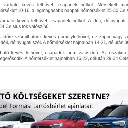
várható kevés felhővel, csapadék nélkül. Mérsékelt ma
rséklet 10-16, a legmagasabb nappali hőmérséklet 25-30 Celsiu
árható kevés felhővel, csapadék nélkül. A déli, délnyugati
34 Celsius fok valószínű.
időre számíthatunk kevés gomolyfelhővel, de zápor vagy ziv
éli, délnyugati szél. A hőmérséklet hajnalban 14-21, délután 30
ató kevés felhővel, csapadék nem valószínű. Az északira, 
egerősödik. A hőmérséklet hajnalban 16-22, délután 29-34 Celsiu