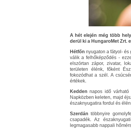
A hét elején még több hel
derül ki a HungaroMet Zrt. e
Hétfőn
nyugaton a fátyol- és 
válik a felhőképződés - ezze
elszórtan zápor, zivatar, l
területen élénk, főként És
fokozódhat a szél. A csúcsé
értékek.
Kedden
napos idő várható g
Napközben keleten, majd éjsz
északnyugatira fordul és élén
Szerdán
többnyire gomolyfel
csapadék. Az északnyugati
legmagasabb nappali hőmérsék