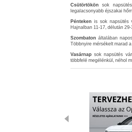
Csütörtökön
sok napsütés 
legalacsonyabb éjszakai hőmé
Pénteken
is sok napsütés v
Hajnalban 11-17, délután 29-
Szombaton
általában napos 
Többnyire mérsékelt marad a d
Vasárnap
sok napsütés várh
többfelé megélénkül, néhol m