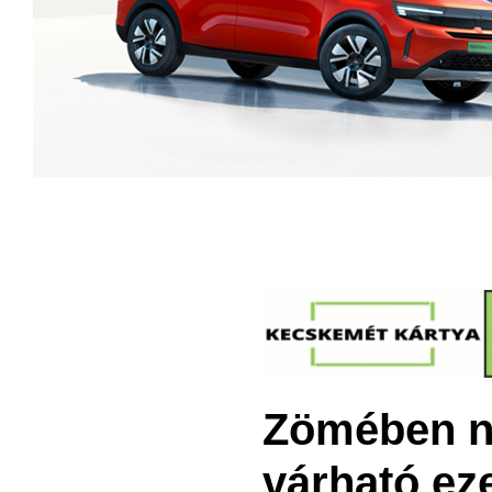
Zömében n
várható ez