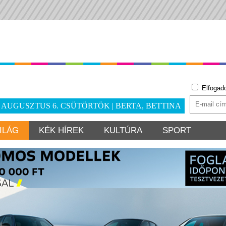
Elfogad
. AUGUSZTUS 6. CSÜTÖRTÖK | BERTA, BETTINA
ILÁG
KÉK HÍREK
KULTÚRA
SPORT