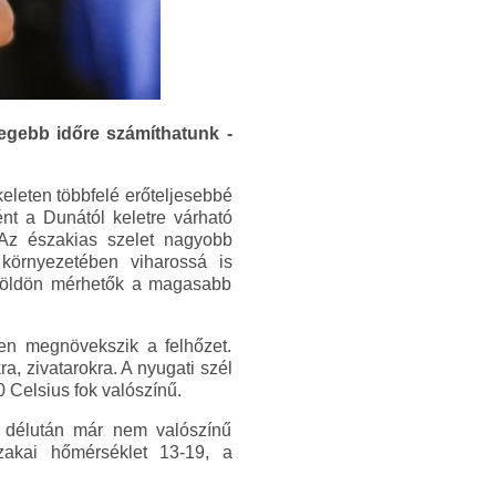
egebb időre számíthatunk -
keleten többfelé erőteljesebbé
ént a Dunától keletre várható
. Az északias szelet nagyobb
 környezetében viharossá is
Alföldön mérhetők a magasabb
en megnövekszik a felhőzet.
, zivatarokra. A nyugati szél
0 Celsius fok valószínű.
l, délután már nem valószínű
zakai hőmérséklet 13-19, a