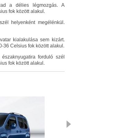
rad a délies légmozgás. A
s fok között alakul.
 szél helyenként megélénkül.
atar kialakulása sem kizárt.
-36 Celsius fok között alakul.
északnyugatira forduló szél
s fok között alakul.