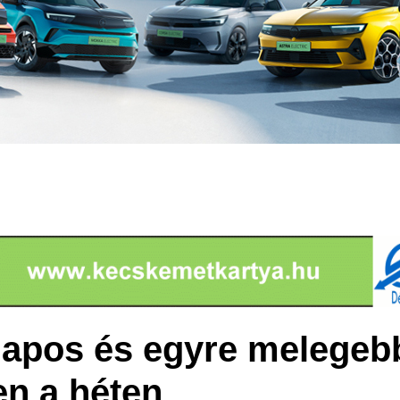
apos és egyre melegebb
en a héten